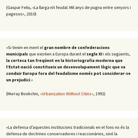
(Gaspar Feliu, «La llarga nit feudal. Mil anys de pugna entre senyors i
pagesos», 2010)
«Si tenim en ment el
gran nombre de confederacions
municipals
que existien a Europa durant el
segle XI
i els següents,
la certesa tan freqüent en la historiografia moderna que
l’Estat-nació constitueix un desenvolupament lògic que va
conduir Europa fora del feudalisme només pot considerar-se
un prejudici
.»
(Murray Bookchin,
«Urbanization Without Cities»
, 1992)
«La defensa d’aquestes institucions tradicionals en el fons no és la
defensa de doctrines conservadores i reaccionàries, sinó la