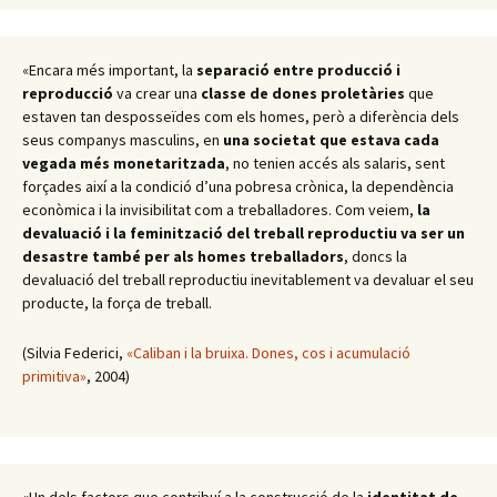
«Encara més important, la
separació entre producció i
reproducció
va crear una
classe de dones proletàries
que
estaven tan desposseïdes com els homes, però a diferència dels
seus companys masculins, en
una societat que estava cada
vegada més monetaritzada
, no tenien accés als salaris, sent
forçades així a la condició d’una pobresa crònica, la dependència
econòmica i la invisibilitat com a treballadores. Com veiem,
la
devaluació i la feminització del treball reproductiu va ser un
desastre també per als homes treballadors
, doncs la
devaluació del treball reproductiu inevitablement va devaluar el seu
producte, la força de treball.
(Silvia Federici,
«Caliban i la bruixa. Dones, cos i acumulació
primitiva»
, 2004)
«Un dels factors que contribuí a la construcció de la
identitat de