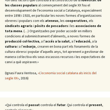
les classes populars
al començament del segle XX fou el
desenvolupament de l’economia social a Catalunya, especialment
entre 1898 i 1920, en particular les noves formes d’organitzacions
obreres i populars com els
ateneus
, les
cooperatives
, els
sindicats agraris
i
pòsits de pescadors
i les
associacions de
tota mena
. (…) Organitzades per poder accedir en millors
condicions al subministrament d’aliments, a noves formes de
producció col·lectiva
, a l’
accés a la salut
, a l’
educació
, a la
cultura
i a l’
esbarjo
, crearen en bona part els fonaments de la
cultura obrera i popular d’aquells anys, tot aprenent a gestionar de
manera col·lectiva els seus escassos recursos i les expectatives de
canvi a què aspiraven.»
(Ignasi Faura Ventosa,
«L’economia social catalana als inicis del
segle XX»
, 2016)
«Qui controla el
passat
controla el
futur
. Qui controla el
present
,
controla el passat.»