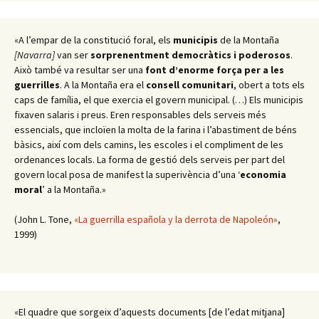
«A l’empar de la constitució foral, els
municipis
de la Montaña
[Navarra]
van ser
sorprenentment democràtics i poderosos
.
Això també va resultar ser una
font d’enorme força per a les
guerrilles
. A la Montaña era el
consell comunitari
, obert a tots els
caps de família, el que exercia el govern municipal. (…) Els municipis
fixaven salaris i preus. Eren responsables dels serveis més
essencials, que incloïen la molta de la farina i l’abastiment de béns
bàsics, així com dels camins, les escoles i el compliment de les
ordenances locals. La forma de gestió dels serveis per part del
govern local posa de manifest la superivència d’una ‘
economia
moral
’ a la Montaña.»
(John L. Tone,
«La guerrilla española y la derrota de Napoleón»
,
1999)
«El quadre que sorgeix d’aquests documents [de l’edat mitjana]