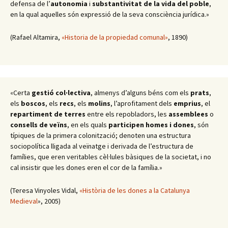
defensa de l’
autonomia
i
substantivitat de la vida del poble
,
en la qual aquelles són expressió de la seva consciència jurídica.»
(Rafael Altamira,
«Historia de la propiedad comunal»
, 1890)
«Certa
gestió col·lectiva
, almenys d’alguns béns com els
prats
,
els
boscos
, els
recs
, els
molins
, l’aprofitament dels
emprius
, el
repartiment de terres
entre els repobladors, les
assemblees
o
consells de veïns
, en els quals
participen homes i dones
, són
típiques de la primera colonització; denoten una estructura
sociopolítica lligada al veïnatge i derivada de l’estructura de
famílies, que eren veritables cèl·lules bàsiques de la societat, i no
cal insistir que les dones eren el cor de la família.»
(Teresa Vinyoles Vidal,
«Història de les dones a la Catalunya
Medieval
», 2005)