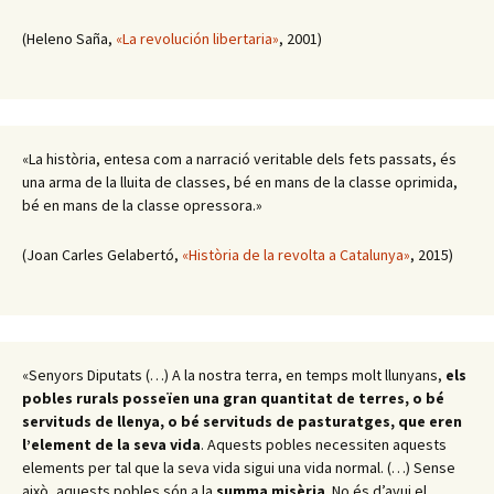
(Heleno Saña,
«La revolución libertaria»
, 2001)
«La història, entesa com a narració veritable dels fets passats, és
una arma de la lluita de classes, bé en mans de la classe oprimida,
bé en mans de la classe opressora.»
(Joan Carles Gelabertó,
«Història de la revolta a Catalunya»
, 2015)
«Senyors Diputats (…) A la nostra terra, en temps molt llunyans,
els
pobles rurals posseïen una gran quantitat de terres, o bé
servituds de llenya, o bé servituds de pasturatges, que eren
l’element de la seva vida
. Aquests pobles necessiten aquests
elements per tal que la seva vida sigui una vida normal. (…) Sense
això, aquests pobles són a la
summa misèria
. No és d’avui el