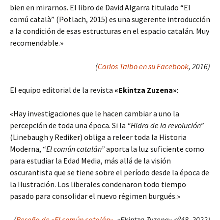
bien en mirarnos. El libro de David Algarra titulado “El
comú català” (Potlach, 2015) es una sugerente introducción
a la condición de esas estructuras en el espacio catalán. Muy
recomendable.»
(
Carlos Taibo en su Facebook
, 2016)
El equipo editorial de la revista
«Ekintza Zuzena»
:
«Hay investigaciones que le hacen cambiar a uno la
percepción de toda una época. Si la
“Hidra de la revolución”
(Linebaugh y Rediker) obliga a releer toda la Historia
Moderna, “
El común catalán”
aporta la luz suficiente como
para estudiar la Edad Media, más allá de la visión
oscurantista que se tiene sobre el período desde la época de
la Ilustración. Los liberales condenaron todo tiempo
pasado para consolidar el nuevo régimen burgués.»
(
Reseña de «El común catalán»
, «Ekintza Zuzena» nº48, 2022)