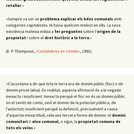
retallar
.
»
«Sempre va ser un
problema
explicar els béns comunals
amb
categories capitalistes. Hi havia quelcom molest en ells. La seva
existència mateixa induïa a
fer preguntes
sobre l’
origen de la
propietat
i sobre el
dret històric a la terra
.
»
(E. P. Thompson,
«Costumbres en Común»
, 1991)
«S’acostuma a dir que tota la terra era de domini públic (fisc) o de
domini privat (alou). En realitat, aquesta afirmació és a la vegada
inexacta i insuficient. Inexacta perquè el fisc no és un domini públic
en el sentit de comú, sinó el domini de la potestat pública, de
l’autoritat; insuficient perquè la definició, precisament a causa
d’aquesta inexactitud, vela una tercera forma de domini: el
domini
comunitari
o
alou comunal
, o sigui, la
propietat comuna de
tots els veïns
.»