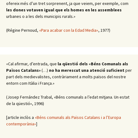
ofereix més d’un tret sorprenent, ja que veiem, per exemple, com
les dones votaven igual que els homes en les assemblees
urbanes o a les dels municipis rurals.»
(Régine Pernoud,
«Para acabar con la Edad Media»
, 1977)
«Cal afirmar, d’entrada, que
la qüestió dels «Béns Comunals als
Països Catalans»
(…)
no ha merescut una atenció suficient
per
part dels medievalistes, contràriament a molts països del nostre
entorn com Itàlia i França.»
(Josep Fernández Trabal, «Béns comunals a l’edat mitjana. Un estat
de la qüestió», 1996)
[article inclòs a
«Béns comunals als Països Catalans i a l’Europa
contemporània»
]