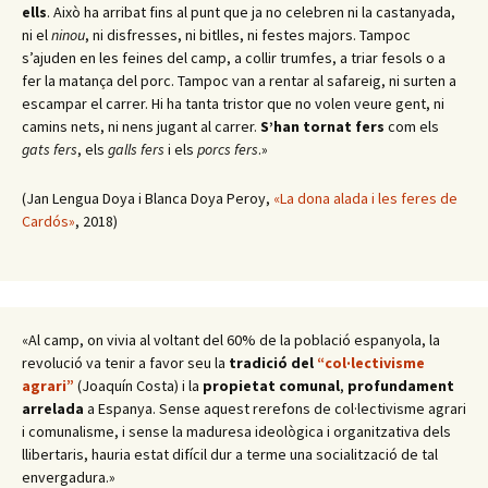
ells
. Això ha arribat fins al punt que ja no celebren ni la castanyada,
ni el
ninou
, ni disfresses, ni bitlles, ni festes majors. Tampoc
s’ajuden en les feines del camp, a collir trumfes, a triar fesols o a
fer la matança del porc. Tampoc van a rentar al safareig, ni surten a
escampar el carrer. Hi ha tanta tristor que no volen veure gent, ni
camins nets, ni nens jugant al carrer.
S’han tornat fers
com els
gats fers
, els
galls fers
i els
porcs fers
.»
(Jan Lengua Doya i Blanca Doya Peroy,
«La dona alada i les feres de
Cardós»
, 2018)
«Al camp, on vivia al voltant del 60% de la població espanyola, la
revolució va tenir a favor seu la
tradició del
“col·lectivisme
agrari”
(Joaquín Costa) i la
propietat comunal
,
profundament
arrelada
a Espanya. Sense aquest rerefons de col·lectivisme agrari
i comunalisme, i sense la maduresa ideològica i organitzativa dels
llibertaris, hauria estat difícil dur a terme una socialització de tal
envergadura.»