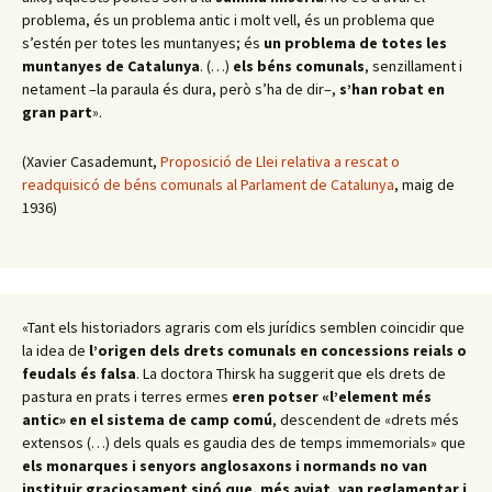
problema, és un problema antic i molt vell, és un problema que
s’estén per totes les muntanyes; és
un problema de totes les
muntanyes de Catalunya
. (…)
els béns comunals
, senzillament i
netament –la paraula és dura, però s’ha de dir–,
s’han robat en
gran part
».
(Xavier Casademunt,
Proposició de Llei relativa a rescat o
readquisicó de béns comunals al Parlament de Catalunya
, maig de
1936)
«Tant els historiadors agraris com els jurídics semblen coincidir que
la idea de
l’origen dels drets comunals en concessions reials o
feudals és falsa
. La doctora Thirsk ha suggerit que els drets de
pastura en prats i terres ermes
eren potser «l’element més
antic» en el sistema de camp comú
, descendent de «drets més
extensos (…) dels quals es gaudia des de temps immemorials» que
els monarques i senyors anglosaxons i normands no van
instituir graciosament sinó que, més aviat, van reglamentar i