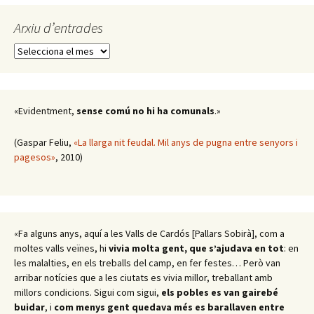
Arxiu d’entrades
Arxiu
d’entrades
«Evidentment,
sense comú no hi ha comunals
.»
(Gaspar Feliu,
«La llarga nit feudal. Mil anys de pugna entre senyors i
pagesos»
, 2010)
«Fa alguns anys, aquí a les Valls de Cardós [Pallars Sobirà], com a
moltes valls veïnes, hi
vivia molta gent, que s’ajudava en tot
: en
les malalties, en els treballs del camp, en fer festes… Però van
arribar notícies que a les ciutats es vivia millor, treballant amb
millors condicions. Sigui com sigui,
els pobles es van gairebé
buidar
, i
com menys gent quedava més es barallaven entre