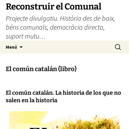
Vés
Reconstruir el Comunal
al
Projecte divulgatiu. Història des de baix,
contingut
béns comunals, democràcia directa,
suport mutu…
Cerca:
Menú
El común catalán (libro)
El común catalán. La historia de los que no
salen en la historia