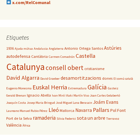
x.com/RelComunal
Etiquetes
Astúries
1936
Antonio Ortega Santos
Ajuda mútua
Andalusia
Anglaterra
Castella
autodefensa
Cantàbria
Carmen Comadrán
Catalunya
consell obert
cristianisme
David Algarra
desamortitzacions
dones
David Graeber
El comú català
Galícia
Euskal Herria
Eugenio Monesma
Extremadura
Gasteiz
Ignacio Abella
Gerald Brenan
Ivan Miró
Iñaki Martín Viso
Joan Carles Gelabertó
Joám Evans
Joaquín Costa
Josep Maria Bringué
José Miguel Lana Berasain
Lleó
Pallars
Navarra
Pol Font
Mallorca
Laureano Manuel Rubio Pérez
ramaderia
sota un arbre
Port de la Selva
Silvia Federici
Tierravoz
València
Àfrica