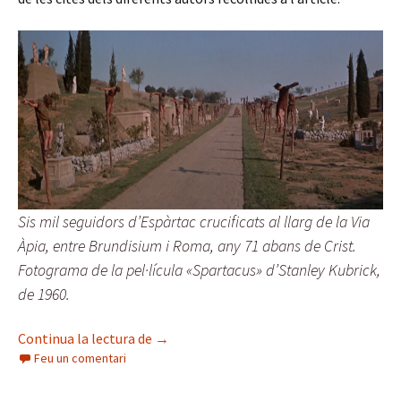
Sis mil seguidors d’Espàrtac crucificats al llarg de la Via
Àpia, entre Brundisium i Roma, any 71 abans de Crist.
Fotograma de la pel·lícula «Spartacus» d’Stanley Kubrick,
de 1960.
De l’«ekklesia» revolucionària a l’Esglés
Continua la lectura de
→
Feu un comentari