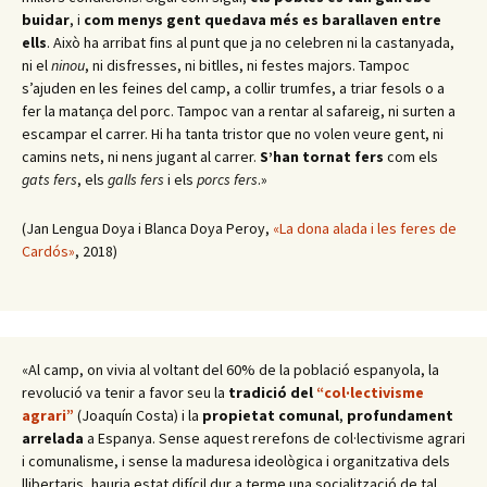
buidar
, i
com menys gent quedava més es barallaven entre
ells
. Això ha arribat fins al punt que ja no celebren ni la castanyada,
ni el
ninou
, ni disfresses, ni bitlles, ni festes majors. Tampoc
s’ajuden en les feines del camp, a collir trumfes, a triar fesols o a
fer la matança del porc. Tampoc van a rentar al safareig, ni surten a
escampar el carrer. Hi ha tanta tristor que no volen veure gent, ni
camins nets, ni nens jugant al carrer.
S’han tornat fers
com els
gats fers
, els
galls fers
i els
porcs fers
.»
(Jan Lengua Doya i Blanca Doya Peroy,
«La dona alada i les feres de
Cardós»
, 2018)
«Al camp, on vivia al voltant del 60% de la població espanyola, la
revolució va tenir a favor seu la
tradició del
“col·lectivisme
agrari”
(Joaquín Costa) i la
propietat comunal
,
profundament
arrelada
a Espanya. Sense aquest rerefons de col·lectivisme agrari
i comunalisme, i sense la maduresa ideològica i organitzativa dels
llibertaris, hauria estat difícil dur a terme una socialització de tal