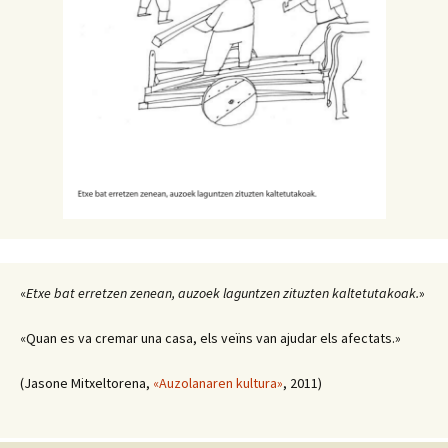
«
Etxe bat erretzen zenean, auzoek laguntzen zituzten kaltetutakoak.
»
«Quan es va cremar una casa, els veïns van ajudar els afectats.»
(Jasone Mitxeltorena,
«Auzolanaren kultura»
, 2011)