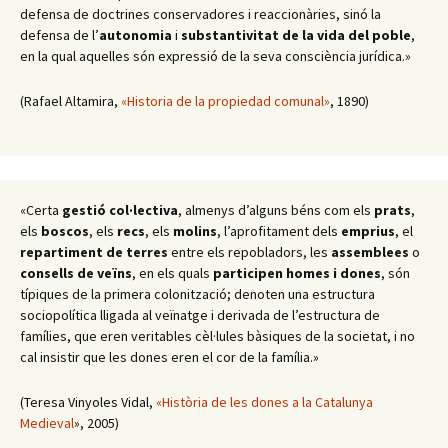
defensa de doctrines conservadores i reaccionàries, sinó la
defensa de l’
autonomia
i
substantivitat de la vida del poble
,
en la qual aquelles són expressió de la seva consciència jurídica.»
(Rafael Altamira,
«Historia de la propiedad comunal»
, 1890)
«Certa
gestió col·lectiva
, almenys d’alguns béns com els
prats
,
els
boscos
, els
recs
, els
molins
, l’aprofitament dels
emprius
, el
repartiment de terres
entre els repobladors, les
assemblees
o
consells de veïns
, en els quals
participen homes i dones
, són
típiques de la primera colonització; denoten una estructura
sociopolítica lligada al veïnatge i derivada de l’estructura de
famílies, que eren veritables cèl·lules bàsiques de la societat, i no
cal insistir que les dones eren el cor de la família.»
(Teresa Vinyoles Vidal,
«Història de les dones a la Catalunya
Medieval
», 2005)