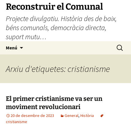
Vés
Reconstruir el Comunal
al
Projecte divulgatiu. Història des de baix,
contingut
béns comunals, democràcia directa,
suport mutu…
Cerca:
Menú
Arxiu d'etiquetes: cristianisme
El primer cristianisme va ser un
moviment revolucionari
20 de desembre de 2023
General
,
Història
cristianisme