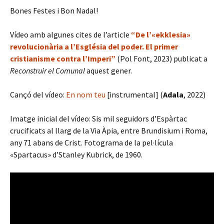
Bones Festes i Bon Nadal!
Vídeo amb algunes cites de l’article
“De l’«ekklesia»
revolucionària a l’Església del poder. El primer
cristianisme contra l’Imperi”
(Pol Font, 2023) publicat a
Reconstruir el Comunal
aquest gener.
Cançó del vídeo:
En nom teu
[instrumental] (
Adala
, 2022)
Imatge inicial del vídeo: Sis mil seguidors d’Espàrtac
crucificats al llarg de la Via Àpia, entre Brundisium i Roma,
any 71 abans de Crist. Fotograma de la pel·lícula
«Spartacus» d’Stanley Kubrick, de 1960.