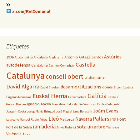
X:
x.com/RelComunal
Etiquetes
Astúries
1936
Antonio Ortega Santos
Ajuda mútua
Andalusia
Anglaterra
Castella
autodefensa
Cantàbria
Carmen Comadrán
Catalunya
consell obert
cristianisme
David Algarra
desamortitzacions
dones
David Graeber
El comú català
Galícia
Euskal Herria
Eugenio Monesma
Extremadura
Gasteiz
Ignacio Abella
Gerald Brenan
Ivan Miró
Iñaki Martín Viso
Joan Carles Gelabertó
Joám Evans
Joaquín Costa
Josep Maria Bringué
José Miguel Lana Berasain
Lleó
Pallars
Navarra
Pol Font
Mallorca
Laureano Manuel Rubio Pérez
ramaderia
sota un arbre
Port de la Selva
Silvia Federici
Tierravoz
València
Àfrica