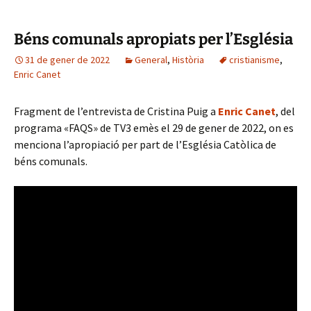
Béns comunals apropiats per l’Església
31 de gener de 2022
General
,
Història
cristianisme
,
Enric Canet
Fragment de l’entrevista de Cristina Puig a
Enric Canet
, del
programa «FAQS» de TV3 emès el 29 de gener de 2022, on es
menciona l’apropiació per part de l’Església Catòlica de
béns comunals.