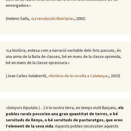
envergadura.»
(Heleno Saña,
«La revolución libertaria»
, 2001)
«La història, entesa com a narració veritable dels fets passats, és
una arma de la lluita de classes, bé en mans de la classe oprimida,
bé en mans de la classe opressora.»
(Joan Carles Gelabertó,
«Història de la revolta a Catalunya»
, 2015)
«Senyors Diputats (…) A la nostra terra, en temps molt llunyans,
els
pobles rurals posseïen una gran quantitat de terres, o bé
servituds de llenya, o bé servituds de pasturatges, que eren
l’element de la seva vida
. Aquests pobles necessiten aquests