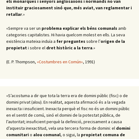
els monarques i senyors anglosaxons i normands no van
instituir graciosament sinó que, més aviat, van reglamentar i
retallar
.
»
«Sempre va ser un
problema
explicar els béns comunals
amb
categories capitalistes. Hi havia quelcom molest en ells. La seva
existència mateixa induïa a
fer preguntes
sobre l’
origen de la
propietat
i sobre el
dret històric a la terra
.
»
(E. P. Thompson,
«Costumbres en Común»
, 1991)
«S’acostuma a dir que tota la terra era de domini públic (fisc) o de
domini privat (alou). En realitat, aquesta afirmació és a la vegada
inexacta i insuficient. Inexacta perquè el fisc no és un domini públic
en el sentit de comú, sinó el domini de la potestat pública, de
l’autoritat; insuficient perquè la definició, precisament a causa
d’aquesta inexactitud, vela una tercera forma de domini: el
domini
comunitari
o
alou comunal
, o sigui, la
propietat comuna de