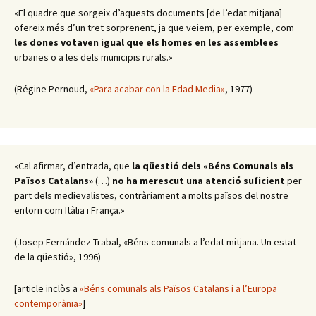
«El quadre que sorgeix d’aquests documents [de l’edat mitjana]
ofereix més d’un tret sorprenent, ja que veiem, per exemple, com
les dones votaven igual que els homes en les assemblees
urbanes o a les dels municipis rurals.»
(Régine Pernoud,
«Para acabar con la Edad Media»
, 1977)
«Cal afirmar, d’entrada, que
la qüestió dels «Béns Comunals als
Països Catalans»
(…)
no ha merescut una atenció suficient
per
part dels medievalistes, contràriament a molts països del nostre
entorn com Itàlia i França.»
(Josep Fernández Trabal, «Béns comunals a l’edat mitjana. Un estat
de la qüestió», 1996)
[article inclòs a
«Béns comunals als Països Catalans i a l’Europa
contemporània»
]