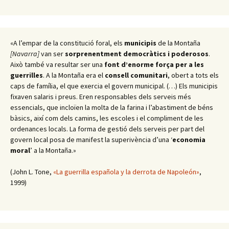
«A l’empar de la constitució foral, els
municipis
de la Montaña
[Navarra]
van ser
sorprenentment democràtics i poderosos
.
Això també va resultar ser una
font d’enorme força per a les
guerrilles
. A la Montaña era el
consell comunitari
, obert a tots els
caps de família, el que exercia el govern municipal. (…) Els municipis
fixaven salaris i preus. Eren responsables dels serveis més
essencials, que incloïen la molta de la farina i l’abastiment de béns
bàsics, així com dels camins, les escoles i el compliment de les
ordenances locals. La forma de gestió dels serveis per part del
govern local posa de manifest la superivència d’una ‘
economia
moral
’ a la Montaña.»
(John L. Tone,
«La guerrilla española y la derrota de Napoleón»
,
1999)