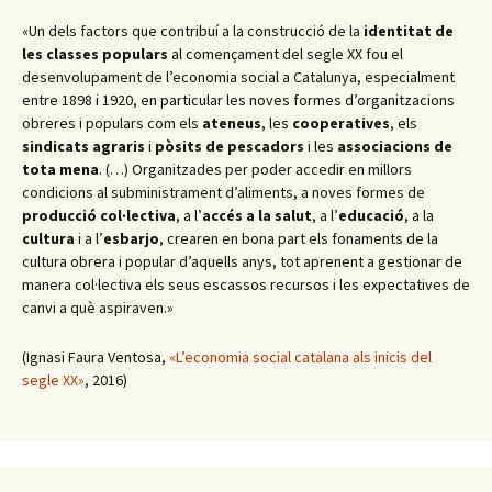
«Un dels factors que contribuí a la construcció de la
identitat de
les classes populars
al començament del segle XX fou el
desenvolupament de l’economia social a Catalunya, especialment
entre 1898 i 1920, en particular les noves formes d’organitzacions
obreres i populars com els
ateneus
, les
cooperatives
, els
sindicats agraris
i
pòsits de pescadors
i les
associacions de
tota mena
. (…) Organitzades per poder accedir en millors
condicions al subministrament d’aliments, a noves formes de
producció col·lectiva
, a l’
accés a la salut
, a l’
educació
, a la
cultura
i a l’
esbarjo
, crearen en bona part els fonaments de la
cultura obrera i popular d’aquells anys, tot aprenent a gestionar de
manera col·lectiva els seus escassos recursos i les expectatives de
canvi a què aspiraven.»
(Ignasi Faura Ventosa,
«L’economia social catalana als inicis del
segle XX»
, 2016)