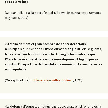
tots els veïns
.»
(Gaspar Feliu, «La llarga nit feudal. Mil anys de pugna entre senyors i
pagesos», 2010)
«Si tenim en ment el
gran nombre de confederacions
municipals
que existien a Europa durant el
segle XI
i els següents,
la certesa tan freqüent en la historiografia moderna que
l’Estat-nació constitueix un desenvolupament lògic que va
conduir Europa fora del feudalisme només pot considerar-se
un prejudici
.»
(Murray Bookchin,
«Urbanization Without Cities»
, 1992)
«La defensa d’aquestes institucions tradicionals en el fons no és la