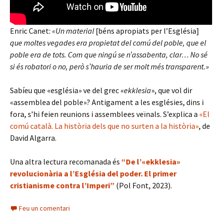
Enric Canet:
«Un material
[béns apropiats per l’Església]
que moltes vegades era propietat del comú del poble, que el
poble era de tots. Com que ningú se n’assabenta, clar… No sé
si és robatori o no, però s’hauria de ser molt més transparent.»
Sabíeu que «església» ve del grec «
ekklesia
», que vol dir
«assemblea del poble»? Antigament a les esglésies, dins i
fora, s’hi feien reunions i assemblees veïnals. S’explica a
«El
comú català. La història dels que no surten a la història»
, de
David Algarra.
Una altra lectura recomanada és
“De l’«ekklesia»
revolucionària a l’Església del poder. El primer
cristianisme contra l’Imperi”
(Pol Font, 2023).
Feu un comentari