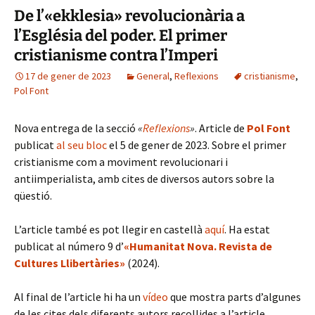
De l’«ekklesia» revolucionària a
l’Església del poder. El primer
cristianisme contra l’Imperi
17 de gener de 2023
General
,
Reflexions
cristianisme
,
Pol Font
Nova entrega de la secció
«
Reflexions
»
. Article de
Pol Font
publicat
al seu bloc
el 5 de gener de 2023. Sobre el primer
cristianisme com a moviment revolucionari i
antiimperialista, amb cites de diversos autors sobre la
qüestió.
L’article també es pot llegir en castellà
aquí
. Ha estat
publicat al número 9 d’
«Humanitat Nova. Revista de
Cultures Llibertàries»
(2024).
Al final de l’article hi ha un
vídeo
que mostra parts d’algunes
de les cites dels diferents autors recollides a l’article.