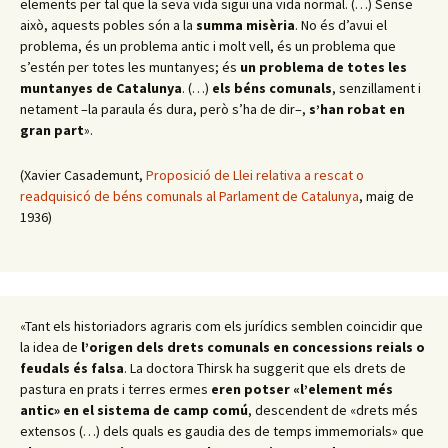
elements per tal que la seva vida sigui una vida normal. (…) Sense
això, aquests pobles són a la
summa misèria
. No és d’avui el
problema, és un problema antic i molt vell, és un problema que
s’estén per totes les muntanyes; és
un problema de totes les
muntanyes de Catalunya
. (…)
els béns comunals
, senzillament i
netament –la paraula és dura, però s’ha de dir–,
s’han robat en
gran part
».
(Xavier Casademunt,
Proposició de Llei relativa a rescat o
readquisicó de béns comunals al Parlament de Catalunya
, maig de
1936)
«Tant els historiadors agraris com els jurídics semblen coincidir que
la idea de
l’origen dels drets comunals en concessions reials o
feudals és falsa
. La doctora Thirsk ha suggerit que els drets de
pastura en prats i terres ermes
eren potser «l’element més
antic» en el sistema de camp comú
, descendent de «drets més
extensos (…) dels quals es gaudia des de temps immemorials» que