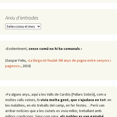
Arxiu d’entrades
Arxiu
d’entrades
«Evidentment,
sense comú no hi ha comunals
.»
(Gaspar Feliu,
«La llarga nit feudal. Mil anys de pugna entre senyors i
pagesos»
, 2010)
«Fa alguns anys, aquí a les Valls de Cardós [Pallars Sobirà], com a
moltes valls veïnes, hi
vivia molta gent, que s’ajudava en tot
: en
les malalties, en els treballs del camp, en fer festes… Però van
arribar notícies que a les ciutats es vivia millor, treballant amb
millors condicions. Sigui com sigui,
els pobles es van gairebé