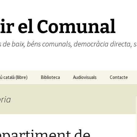
ir el Comunal
des de baix, béns comunals, democràcia directa
 català (llibre)
Biblioteca
Audiovisuals
Contacte
ún catalán (libro)
bria
epartiment de