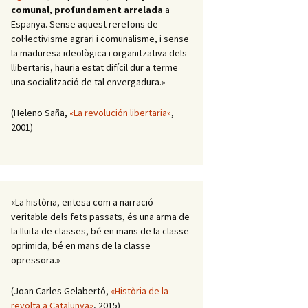
comunal
,
profundament arrelada
a
Espanya. Sense aquest rerefons de
col·lectivisme agrari i comunalisme, i sense
la maduresa ideològica i organitzativa dels
llibertaris, hauria estat difícil dur a terme
una socialització de tal envergadura.»
(Heleno Saña,
«La revolución libertaria»
,
2001)
«La història, entesa com a narració
veritable dels fets passats, és una arma de
la lluita de classes, bé en mans de la classe
oprimida, bé en mans de la classe
opressora.»
(Joan Carles Gelabertó,
«Història de la
revolta a Catalunya»
, 2015)