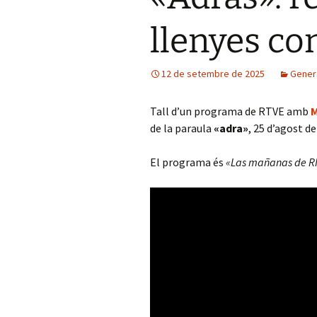
llenyes c
12 de setembre de 2025
Gener
Tall d’un programa de RTVE amb
M
de la paraula
«adra»
, 25 d’agost de
El programa és
«Las mañanas de R