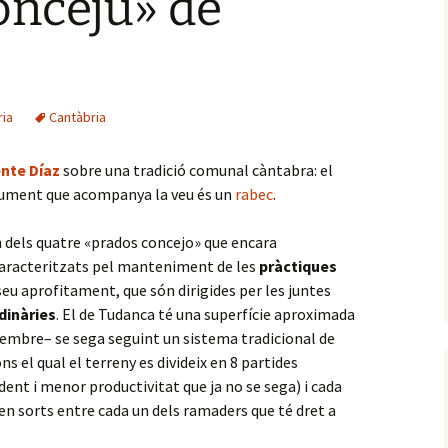
onceju» de
ria
Cantàbria
nte Díaz
sobre una tradició comunal càntabra: el
rument que acompanya la veu és un
rabec
.
 dels quatre «prados concejo» que encara
, caracteritzats pel manteniment de les
pràctiques
 seu aprofitament, que són dirigides per les juntes
inàries
. El de Tudanca té una superfície aproximada
etembre– se sega seguint un sistema tradicional de
ons el qual el terreny es divideix en 8 partides
ent i menor productivitat que ja no se sega) i cada
 en sorts entre cada un dels ramaders que té dret a