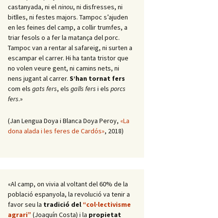
castanyada, ni el
ninou
, ni disfresses, ni
bitlles, ni festes majors. Tampoc s’ajuden
en les feines del camp, a collir trumfes, a
triar fesols o a fer la matança del porc.
Tampoc van a rentar al safareig, ni surten a
escampar el carrer. Hi ha tanta tristor que
no volen veure gent, ni camins nets, ni
nens jugant al carrer.
S’han tornat fers
com els
gats fers
, els
galls fers
i els
porcs
fers
.»
(Jan Lengua Doya i Blanca Doya Peroy,
«La
dona alada i les feres de Cardós»
, 2018)
«Al camp, on vivia al voltant del 60% de la
població espanyola, la revolució va tenir a
favor seu la
tradició del
“col·lectivisme
agrari”
(Joaquín Costa) i la
propietat