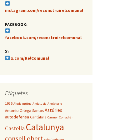
instagram.com/reconstruirelcomunal
FACEBOOK:
facebook.com/reconstruirelcomunal
X:
x.com/RelComunal
Etiquetes
1936
Ajuda mútua
Andalusia
Anglaterra
Astúries
Antonio Ortega Santos
autodefensa
Cantàbria
Carmen Comadrán
Catalunya
Castella
consell obert
cristianisme