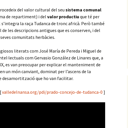
ocedeix del valor cultural del seu
sistema comunal
tema de repartiment) i del
valor productiu
que té per
 s’integra la raça Tudanca de tronc africà. Però també
de les descripcions antigues que es conserven, i del
 seves comunitats herbàcies.
igiosos literats com José María de Pereda i Miguel de
tel·lectuals com Gervasio González de Linares que, a
XX, es van preocupar per explicar el manteniment de
s en un món canviant, dominat per l’ascens de la
e desamortització que ho van facilitar.
[
valledelnansa.org/pdi/prado-concejo-de-tudanca-0
]