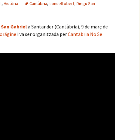
l
,
Història
Cantàbria
,
consell obert
,
Diegu San
 San Gabriel
a Santander (Cantàbria), 9 de març de
Vorágine
i va ser organitzada per
Cantabria No Se