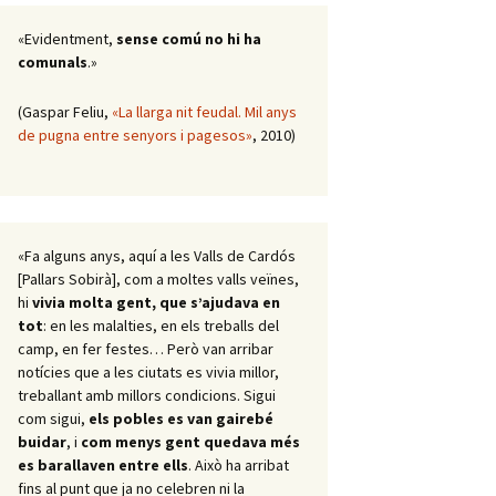
«Evidentment,
sense comú no hi ha
comunals
.»
(Gaspar Feliu,
«La llarga nit feudal. Mil anys
de pugna entre senyors i pagesos»
, 2010)
«Fa alguns anys, aquí a les Valls de Cardós
[Pallars Sobirà], com a moltes valls veïnes,
hi
vivia molta gent, que s’ajudava en
tot
: en les malalties, en els treballs del
camp, en fer festes… Però van arribar
notícies que a les ciutats es vivia millor,
treballant amb millors condicions. Sigui
com sigui,
els pobles es van gairebé
buidar
, i
com menys gent quedava més
es barallaven entre ells
. Això ha arribat
fins al punt que ja no celebren ni la