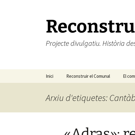
Vés
al
contingut
Reconstru
Projecte divulgatiu. Història 
Inici
Reconstruir el Comunal
El comú
El com
Arxiu d'etiquetes: Cantà
«Adras»: r