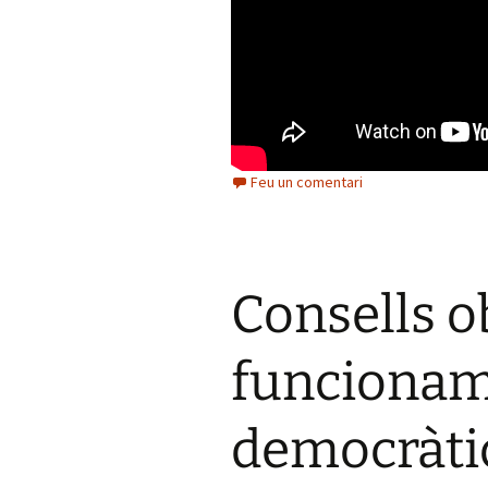
Feu un comentari
Consells ob
funcionam
democràti