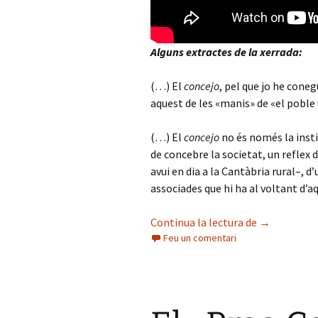
Alguns extractes de la xerrada:
(…) El
concejo
, pel que jo he coneg
aquest de les «manis» de «el poble 
(…) El
concejo
no és només la insti
de concebre la societat, un reflex
avui en dia a la Cantàbria rural–,
associades que hi ha al voltant d’a
Consells obe
Continua la lectura de
→
Feu un comentari