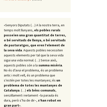
«Senyors Diputats (…) A la nostra terra, en
temps molt llunyans,
els pobles rurals
posseïen una gran quantitat de terres,
o bé servituds de llenya, o bé servituds
de pasturatges, que eren l’element de
la seva vida
. Aquests pobles necessiten
aquests elements per tal que la seva vida
sigui una vida normal. (…) Sense això,
aquests pobles són a la
summa misèria
.
No és d’avui el problema, és un problema
antic i molt vell, és un problema que
s’estén per totes les muntanyes; és
un
problema de totes les muntanyes de
Catalunya
. (…)
els béns comunals
,
senzillament i netament –la paraula és
dura, però s’ha de dir–,
s’han robat en
gran part
».