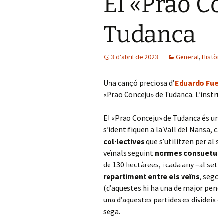
El «Prao C
Tudanca
3 d'abril de 2023
General
,
Histò
Una cançó preciosa d’
Eduardo Fue
«Prao Conceju» de Tudanca. L’inst
El «Prao Conceju» de Tudanca és un
s’identifiquen a la Vall del Nansa
col·lectives
que s’utilitzen per al
veïnals seguint
normes consuetud
de 130 hectàrees, i cada any –al s
repartiment entre els veïns
, seg
(d’aquestes hi ha una de major pend
una d’aquestes partides es divideix
sega.