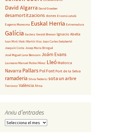
David Algarra
David Graeber
desamortitzacions
dones
El comú català
Euskal Herria
Eugenio Monesma
Extremadura
Galícia
Ignacio Abella
Gasteiz
Gerald Brenan
Ivan Miró
Iñaki Martín Viso
Joan Carles Gelabertó
Joaquín Costa
Josep Maria Bringué
Joám Evans
José Miguel Lana Berasain
Lleó
Mallorca
Laureano Manuel Rubio Pérez
Pallars
Navarra
Pol Font
Port de la Selva
ramaderia
sota un arbre
Silvia Federici
València
Tierravoz
Àfrica
Arxiu d’entrades
Arxiu
d’entrades