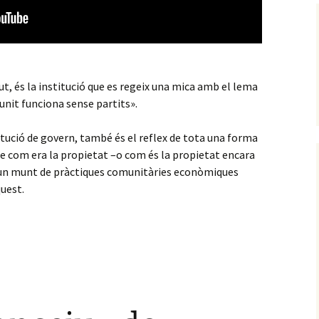
ut, és la institució que es regeix una mica amb el lema
unit funciona sense partits».
tució de govern, també és el reflex de tota una forma
 de com era la propietat –o com és la propietat encara
 d’un munt de pràctiques comunitàries econòmiques
quest.
rts: història, funcionament i pertinença democràtica