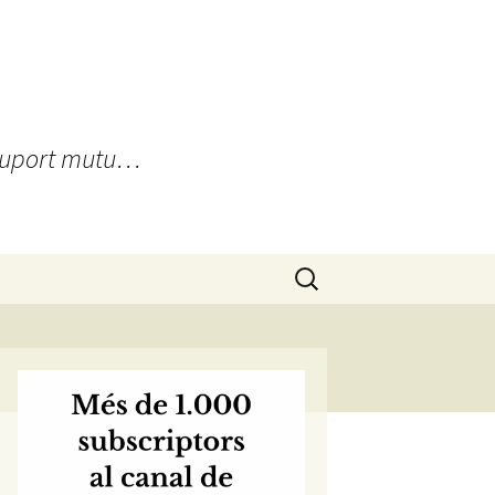
, suport mutu…
Cerca: