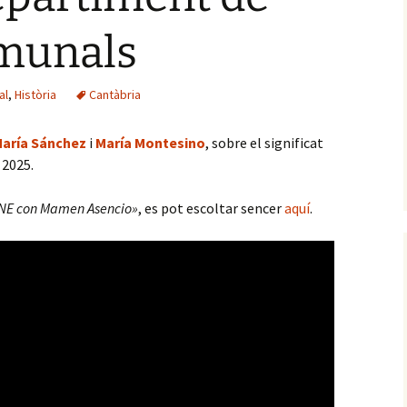
omunals
al
,
Història
Cantàbria
aría Sánchez
i
María Montesino
, sobre el significat
 2025.
NE con Mamen Asencio»
, es pot escoltar sencer
aquí
.