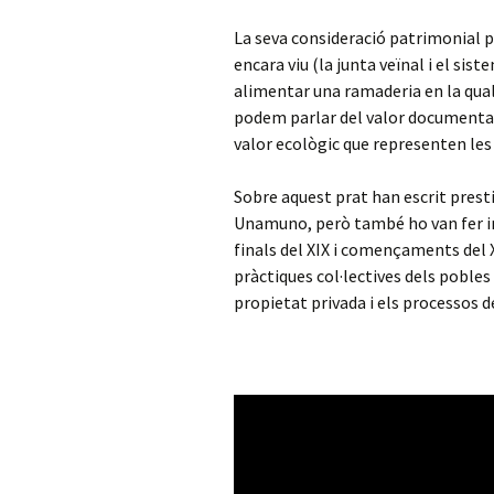
La seva consideració patrimonial pr
encara viu (la junta veïnal i el sis
alimentar una ramaderia en la qual
podem parlar del valor documental 
valor ecològic que representen les
Sobre aquest prat han escrit prest
Unamuno, però també ho van fer in
finals del XIX i començaments del 
pràctiques col·lectives dels poble
propietat privada i els processos d