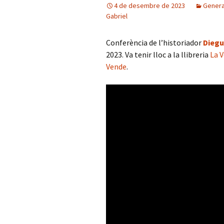
4 de desembre de 2023
Genera
Gabriel
Conferència de l’historiador
Diegu
2023. Va tenir lloc a la llibreria
La 
Vende
.