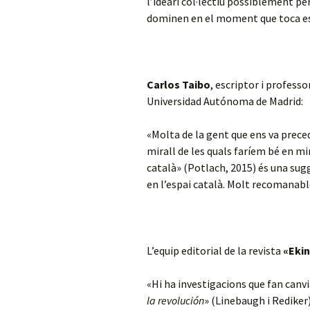
l’ideari col·lectiu possiblement pe
dominen en el moment que toca es
Carlos Taibo
, escriptor i professo
Universidad Autónoma de Madrid:
«Molta de la gent que ens va precedi
mirall de les quals faríem bé en mir
català» (Potlach, 2015) és una sug
en l’espai català. Molt recomanabl
L’equip editorial de la revista
«Eki
«Hi ha investigacions que fan canvia
la revolución
» (Linebaugh i Rediker)