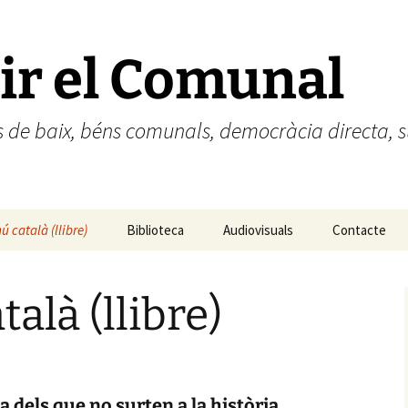
ir el Comunal
des de baix, béns comunals, democràcia directa
ú català (llibre)
Biblioteca
Audiovisuals
Contacte
ún catalán (libro)
alà (llibre)
a dels que no surten a la història