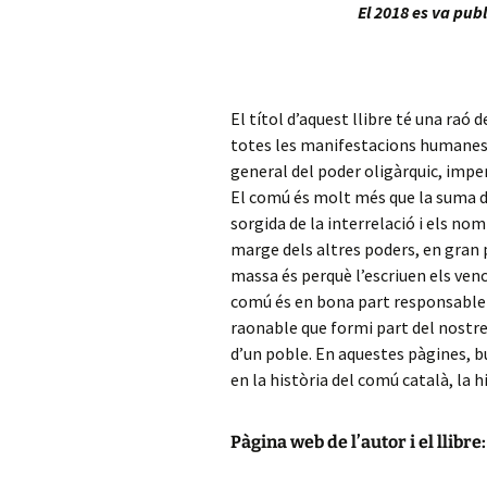
El 2018 es va pub
El títol d’aquest llibre té una raó 
totes les manifestacions humanes,
general del poder oligàrquic, imper
El comú és molt més que la suma del
sorgida de la interrelació i els nom
marge dels altres poders, en gran pa
massa és perquè l’escriuen els venc
comú és en bona part responsable de
raonable que formi part del nostre 
d’un poble. En aquestes pàgines,
en la història del comú català, la h
Pàgina web de l’autor i el llibre: