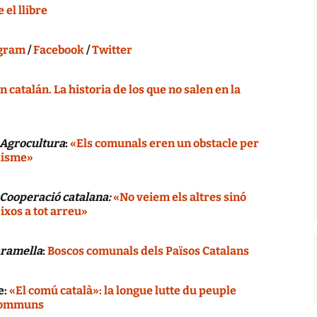
 el llibre
agram
/
Facebook
/
Twitter
 catalán. La historia de los que no salen en la
Agrocultura
:
«Els comunals eren un obstacle per
lisme»
Cooperació catalana:
«No veiem els altres sinó
ixos a tot arreu»
ramella
:
Boscos comunals dels Països Catalans
e:
«El comú català»: la longue lutte du peuple
 communs