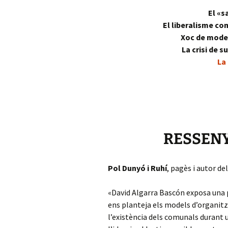
El «s
El liberalisme co
Xoc de model
La crisi de 
La
RESSENY
Pol Dunyó i Ruhí
, pagès i autor del
«David Algarra Bascón exposa una 
ens planteja els models d’organitza
l’existència dels comunals durant u