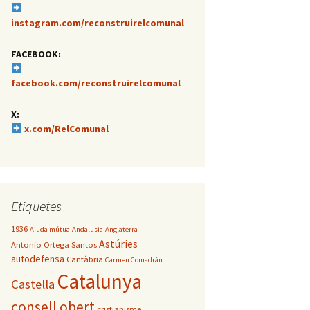
instagram.com/reconstruirelcomunal
FACEBOOK:
facebook.com/reconstruirelcomunal
X:
x.com/RelComunal
Etiquetes
1936
Ajuda mútua
Andalusia
Anglaterra
Astúries
Antonio Ortega Santos
autodefensa
Cantàbria
Carmen Comadrán
Catalunya
Castella
consell obert
cristianisme