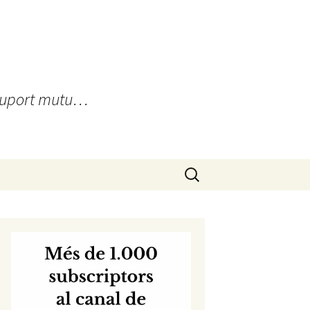
, suport mutu…
Cerca: