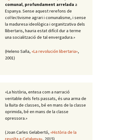
comunal
,
profundament arrelada
a
Espanya. Sense aquest rerefons de
col·lectivisme agrari i comunalisme, i sense
la maduresa ideològica i organitzativa dels
llibertaris, hauria estat difícil dur a terme
una socialització de tal envergadura.»
(Heleno Saña,
«La revolución libertaria»
,
2001)
«La història, entesa com a narració
veritable dels fets passats, és una arma de
la lluita de classes, bé en mans de la classe
oprimida, bé en mans de la classe
opressora.»
(Joan Carles Gelabertó,
«Història de la
revolta a Catalunya»
, 2015)