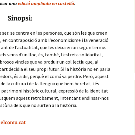
licar una
edició ampliada en castellà
.
Sinopsi:
de ser: se centra en les persones, que són les que creen
 en contraposició amb l’economicisme i la veneració
ant de l’actualitat, que les deixa en un segon terme.
s veïns d’un lloc, és, també, l’estreta solidaritat,
brosos vincles que va produir un col·lectiu que, al
rt decidia el seu propi futur. Si la història no en parla
edors, és a dir, perquè el comú va perdre. Però, aquest
 la cultura i de la llengua que hem heretat, i és
patrimoni històric cultural, expressió de la identitat
 busquem aquest retrobament, intentant endinsar-nos
istòria dels que no surten a la història.
elcomu.cat