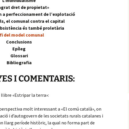
L’individualisme
agrat dret de propietat»
m a perfeccionament de l’explotació
s, el comunal contra el capital
subsistència és també proletària
 fi del model comunal
Conclusions
Epíleg
Glossari
Bibliografia
ES I COMENTARIS:
 llibre «Estripar la terra»:
perspectiva molt interessant a «El comú català», on
ció i d’autogovern de les societats rurals catalanes i
n llarg període històric, la qual no forma part de