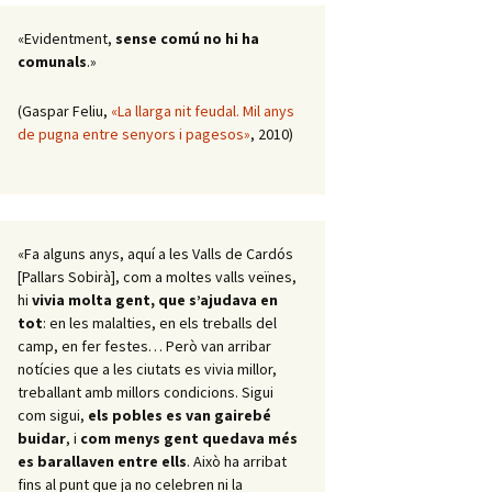
«Evidentment,
sense comú no hi ha
comunals
.»
(Gaspar Feliu,
«La llarga nit feudal. Mil anys
de pugna entre senyors i pagesos»
, 2010)
«Fa alguns anys, aquí a les Valls de Cardós
[Pallars Sobirà], com a moltes valls veïnes,
hi
vivia molta gent, que s’ajudava en
tot
: en les malalties, en els treballs del
camp, en fer festes… Però van arribar
notícies que a les ciutats es vivia millor,
treballant amb millors condicions. Sigui
com sigui,
els pobles es van gairebé
buidar
, i
com menys gent quedava més
es barallaven entre ells
. Això ha arribat
fins al punt que ja no celebren ni la