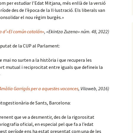
om per estudiar l’Edat Mitjana, més enllà de la versió
íode des de l’època de la Il·lustració. Els liberals van
onsolidar el nou règim burgès.»
a d’«El común catalán»
, «Ekintza Zuzena» núm. 48, 2022)
diputat de la CUP al Parlament:
ue mai no surten a la història i que recupera les
rt mutual i reciprocitat entre iguals que defineix la
»
i Amàlia Garrigós per a aquestes vacances
, Vilaweb, 2016)
utogestionària de Sants, Barcelona:
renent que ve a desmentir, des de la rigorositat
riografia oficial, en especial pel que fa a l’edat
quest període ens ha estat presentat com una de les