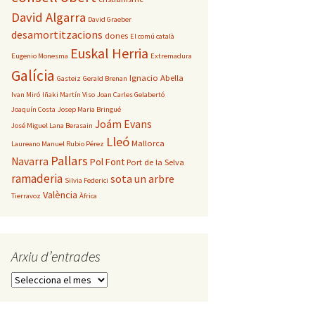
David Algarra
David Graeber
desamortitzacions
dones
El comú català
Euskal Herria
Eugenio Monesma
Extremadura
Galícia
Ignacio Abella
Gasteiz
Gerald Brenan
Ivan Miró
Iñaki Martín Viso
Joan Carles Gelabertó
Joaquín Costa
Josep Maria Bringué
Joám Evans
José Miguel Lana Berasain
Lleó
Mallorca
Laureano Manuel Rubio Pérez
Pallars
Navarra
Pol Font
Port de la Selva
ramaderia
sota un arbre
Silvia Federici
València
Tierravoz
Àfrica
Arxiu d’entrades
Arxiu
d’entrades