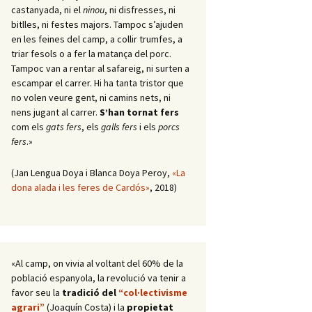
castanyada, ni el
ninou
, ni disfresses, ni
bitlles, ni festes majors. Tampoc s’ajuden
en les feines del camp, a collir trumfes, a
triar fesols o a fer la matança del porc.
Tampoc van a rentar al safareig, ni surten a
escampar el carrer. Hi ha tanta tristor que
no volen veure gent, ni camins nets, ni
nens jugant al carrer.
S’han tornat fers
com els
gats fers
, els
galls fers
i els
porcs
fers
.»
(Jan Lengua Doya i Blanca Doya Peroy,
«La
dona alada i les feres de Cardós»
, 2018)
«Al camp, on vivia al voltant del 60% de la
població espanyola, la revolució va tenir a
favor seu la
tradició del
“col·lectivisme
agrari”
(Joaquín Costa) i la
propietat