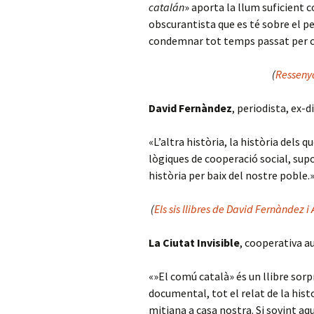
catalán
» aporta la llum suficient c
obscurantista que es té sobre el per
condemnar tot temps passat per c
(
Resseny
David Fernàndez
, periodista, ex-
«L’altra història, la història dels q
lògiques de cooperació social, supo
història per baix del nostre poble.
(
Els sis llibres de David Fernàndez 
La Ciutat Invisible
, cooperativa a
«»El comú català» és un llibre sorp
documental, tot el relat de la histo
mitjana a casa nostra. Si sovint a