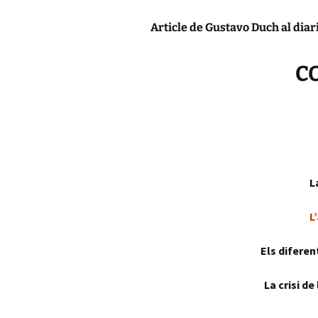
Article de Gustavo Duch al diar
C
L
L
Els diferen
La crisi d