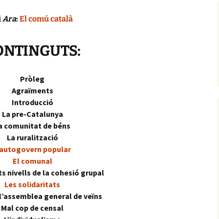
i
Ara
:
El comú català
ONTINGUTS:
Pròleg
Agraïments
Introducció
La pre-Catalunya
a comunitat de béns
La ruralització
’autogovern popular
El comunal
ts nivells de la cohesió grupal
Les solidaritats
e l’assemblea general de veïns
Mal cop de censal