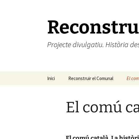
Vés
al
contingut
Reconstru
Projecte divulgatiu. Història 
Inici
Reconstruir el Comunal
El com
El com
El comú cat
El comú català. La històri