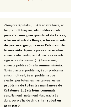
«Senyors Diputats (…) A la nostra terra, en
temps molt llunyans,
els pobles rurals
posseïen una gran quantitat de terres,
o bé servituds de llenya, o bé servituds
de pasturatges, que eren l’element de
la seva vida
. Aquests pobles necessiten
aquests elements per tal que la seva vida
sigui una vida normal. (…) Sense això,
aquests pobles són a la
summa misèria
.
No és d’avui el problema, és un problema
antic i molt vell, és un problema que
s’estén per totes les muntanyes; és
un
problema de totes les muntanyes de
Catalunya
. (…)
els béns comunals
,
senzillament i netament –la paraula és
dura, però s’ha de dir–,
s’han robat en
gran part
».