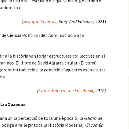
rquè la història l’escriuen els que vencen, governen o
criure-la.»
(
«Estripar la terra»
,
Raig Verd Edicions
, 2021)
r de Ciència Política i de l’Administració a la
r a la història van forjar estructures col·lectives en el
ar-nos. El llibre de David Algarra titulat
«El comú
gerent introducció a la condició d’aquestes estructures
e.
»
(
Carlos Taibo al seu Facebook
, 2016)
ntza Zuzena»
:
r a un la percepció de tota una època. Si la «
Hidra de
 obliga a rellegir tota la Història Moderna, «
El común