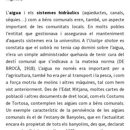
L’
aigua
i els
sistemes hidràulics
(aqüeductes, canals,
séquies…) com a béns comunals eren, també, un aspecte
important de les comunitats locals. En molts pobles
l’entitat que gestionava i assegurava el manteniment
d’aquests sistemes era la
universitas
. A l’
Usatge stratae
es
constata que el sobirà no tenia cap domini sobre l’aigua,
n’era un simple administrador quehavia de tenir cura del
destí comunal que s’indicava a la mateixa norma (DE
BROCÀ, 1918). L’aigua no només era important per a
l’agricultura, també ho era per al transport i la pesca, i com
a força motriu de molins i altres màquines, tal com hem
vist anteriorment. Des de l’Edat Mitjana, moltes cartes de
població i altres documents de dret local, com els Costums
de Tortosa, contemplen les aigües com a béns comunals.
Un exemple característic de la pervivència de les aigües
comunals és el de l’estany de Banyoles, que en l’actualitat
encara és propietat de tots els banyolins, des que, declarat