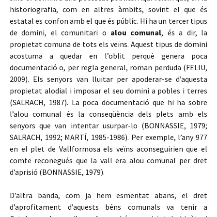
historiografia, com en altres àmbits, sovint el que és
estatal es confon amb el que és públic. Hi ha un tercer tipus
de domini, el comunitari o
alou comunal
, és a dir, la
propietat comuna de tots els veïns. Aquest tipus de domini
acostuma a quedar en l’oblit perquè genera poca
documentació o, per regla general, roman perduda (FELIU,
2009). Els senyors van lluitar per apoderar-se d’aquesta
propietat alodial i imposar el seu domini a pobles i terres
(SALRACH, 1987). La poca documentació que hi ha sobre
l’alou comunal és la conseqüència dels plets amb els
senyors que van intentar usurpar-lo (BONNASSIE, 1979;
SALRACH, 1992; MARTÍ, 1985-1986). Per exemple, l’any 977
en el plet de Vallformosa els veïns aconseguirien que el
comte reconegués que la vall era alou comunal per dret
d’aprisió (BONNASSIE, 1979).
D’altra banda, com ja hem esmentat abans, el dret
d’aprofitament d’aquests béns comunals va tenir a