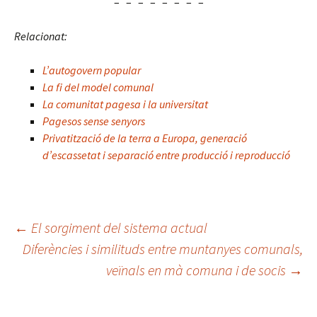
– – – – – – – –
Relacionat:
L’autogovern popular
La fi del model comunal
La comunitat pagesa i la universitat
Pagesos sense senyors
Privatització de la terra a Europa, generació
d’escassetat i separació entre producció i reproducció
Navegació
←
El sorgiment del sistema actual
Diferències i similituds entre muntanyes comunals,
veïnals en mà comuna i de socis
→
per