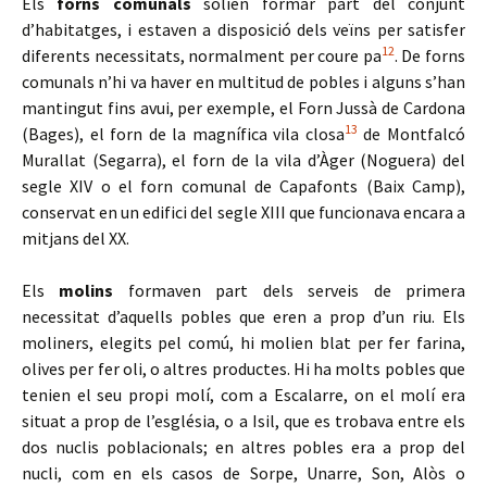
Els
forns comunals
solien formar part del conjunt
d’habitatges, i estaven a disposició dels veïns per satisfer
12
diferents necessitats, normalment per coure pa
. De forns
comunals n’hi va haver en multitud de pobles i alguns s’han
mantingut fins avui, per exemple, el Forn Jussà de Cardona
13
(Bages), el forn de la magnífica vila closa
de Montfalcó
Murallat (Segarra), el forn de la vila d’Àger (Noguera) del
segle XIV o el forn comunal de Capafonts (Baix Camp),
conservat en un edifici del segle XIII que funcionava encara a
mitjans del XX.
Els
molins
formaven part dels serveis de primera
necessitat d’aquells pobles que eren a prop d’un riu. Els
moliners, elegits pel comú, hi molien blat per fer farina,
olives per fer oli, o altres productes. Hi ha molts pobles que
tenien el seu propi molí, com a Escalarre, on el molí era
situat a prop de l’església, o a Isil, que es trobava entre els
dos nuclis poblacionals; en altres pobles era a prop del
nucli, com en els casos de Sorpe, Unarre, Son, Alòs o