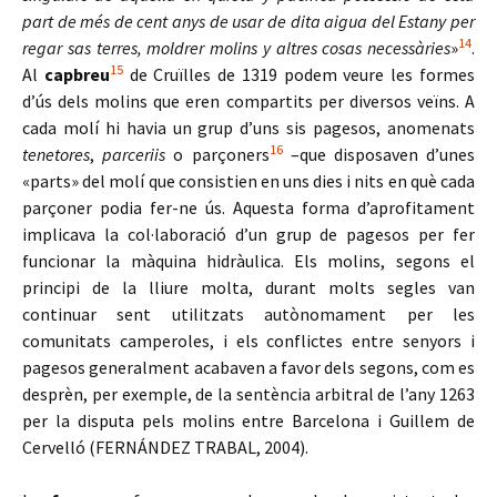
part de més de cent anys de usar de dita aigua del Estany per
14
regar sas terres, moldrer molins y altres cosas necessàries
»
.
15
Al
capbreu
de Cruïlles de 1319 podem veure les formes
d’ús dels molins que eren compartits per diversos veïns. A
cada molí hi havia un grup d’uns sis pagesos, anomenats
16
tenetores
,
parceriis
o parçoners
–que disposaven d’unes
«parts» del molí que consistien en uns dies i nits en què cada
parçoner podia fer-ne ús. Aquesta forma d’aprofitament
implicava la col·laboració d’un grup de pagesos per fer
funcionar la màquina hidràulica. Els molins, segons el
principi de la lliure molta, durant molts segles van
continuar sent utilitzats autònomament per les
comunitats camperoles, i els conflictes entre senyors i
pagesos generalment acabaven a favor dels segons, com es
desprèn, per exemple, de la sentència arbitral de l’any 1263
per la disputa pels molins entre Barcelona i Guillem de
Cervelló (FERNÁNDEZ TRABAL, 2004).