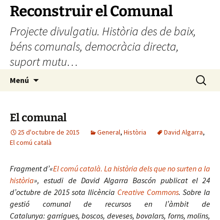
Vés
Reconstruir el Comunal
al
Projecte divulgatiu. Història des de baix,
contingut
béns comunals, democràcia directa,
suport mutu…
Cerca:
Menú
El comunal
25 d'octubre de 2015
General
,
Història
David Algarra
,
El comú català
Fragment d’«
El comú català. La història dels que no surten a la
història
», estudi de David Algarra Bascón publicat el 24
d’octubre de 2015 sota llicència
Creative Commons
. Sobre la
gestió comunal de recursos en l’àmbit de
Catalunya: garrigues, boscos, deveses, bovalars, forns, molins,