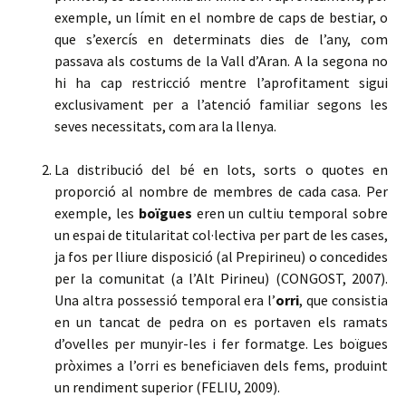
exemple, un límit en el nombre de caps de bestiar, o
que s’exercís en determinats dies de l’any, com
passava als costums de la Vall d’Aran. A la segona no
hi ha cap restricció mentre l’aprofitament sigui
exclusivament per a l’atenció familiar segons les
seves necessitats, com ara la llenya.
La distribució del bé en lots, sorts o quotes en
proporció al nombre de membres de cada casa. Per
exemple, les
boïgues
eren un cultiu temporal sobre
un espai de titularitat col·lectiva per part de les cases,
ja fos per lliure disposició (al Prepirineu) o concedides
per la comunitat (a l’Alt Pirineu) (CONGOST, 2007).
Una altra possessió temporal era l’
orri
, que consistia
en un tancat de pedra on es portaven els ramats
d’ovelles per munyir-les i fer formatge. Les boïgues
pròximes a l’orri es beneficiaven dels fems, produint
un rendiment superior (FELIU, 2009).