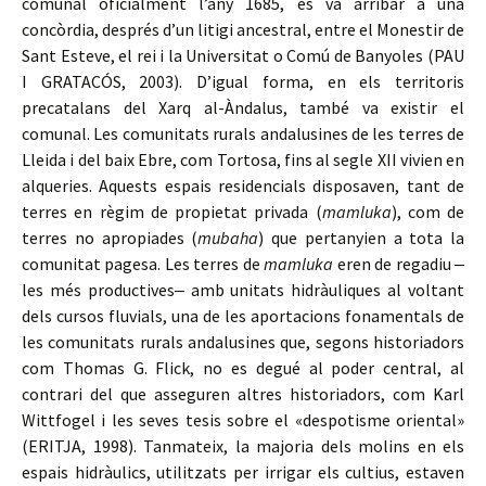
comunal oficialment l’any 1685, es va arribar a una
concòrdia, després d’un litigi ancestral, entre el Monestir de
Sant Esteve, el rei i la Universitat o Comú de Banyoles (PAU
I GRATACÓS, 2003). D’igual forma, en els territoris
precatalans del Xarq al-Àndalus, també va existir el
comunal. Les comunitats rurals andalusines de les terres de
Lleida i del baix Ebre, com Tortosa, fins al segle XII vivien en
alqueries. Aquests espais residencials disposaven, tant de
terres en règim de propietat privada (
mamluka
), com de
terres no apropiades (
mubaha
) que pertanyien a tota la
comunitat pagesa. Les terres de
mamluka
eren de regadiu ‒
les més productives‒ amb unitats hidràuliques al voltant
dels cursos fluvials, una de les aportacions fonamentals de
les comunitats rurals andalusines que, segons historiadors
com Thomas G. Flick, no es degué al poder central, al
contrari del que asseguren altres historiadors, com Karl
Wittfogel i les seves tesis sobre el «despotisme oriental»
(ERITJA, 1998). Tanmateix, la majoria dels molins en els
espais hidràulics, utilitzats per irrigar els cultius, estaven