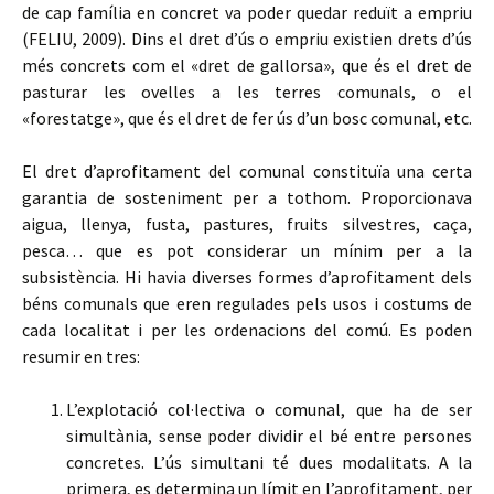
de cap família en concret va poder quedar reduït a empriu
(FELIU, 2009). Dins el dret d’ús o empriu existien drets d’ús
més concrets com el «dret de gallorsa», que és el dret de
pasturar les ovelles a les terres comunals, o el
«forestatge», que és el dret de fer ús d’un bosc comunal, etc.
El dret d’aprofitament del comunal constituïa una certa
garantia de sosteniment per a tothom. Proporcionava
aigua, llenya, fusta, pastures, fruits silvestres, caça,
pesca… que es pot considerar un mínim per a la
subsistència. Hi havia diverses formes d’aprofitament dels
béns comunals que eren regulades pels usos i costums de
cada localitat i per les ordenacions del comú. Es poden
resumir en tres:
L’explotació col·lectiva o comunal, que ha de ser
simultània, sense poder dividir el bé entre persones
concretes. L’ús simultani té dues modalitats. A la
primera, es determina un límit en l’aprofitament, per