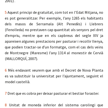
2001) .
5
Aquest principi de gratuïtat, com tot en l’Edat Mitjana, no
es pot generalitzar. Per exemple, l’any 1265 els habitants
dels masos de Serramala (Alt Penedès) i Llebrers
(Fenolleda) no prestaven cap quantitat als senyors pel dret
d’empriu, mentre que en els capbreus del segle XIV ja
apareixen algunes prestacions per pasturar i recollir llenya,
que podien tractar-se d’un formatge, com el cas dels veïns
de Montnegre (Maresme) l’any 1314 al monestir de Cervià
(MALLORQUÍ, 2007).
6
Més endavant veurem que amb el Decret de Nova Planta
es va substituir la universitat per l’ajuntament, seguint el
model castellà.
7
Dret que es cobra per deixar pasturar el bestiar foraster.
8
Unitat de moneda inferior del sistema carolingi que