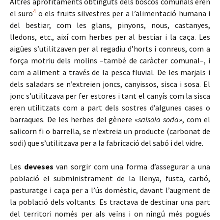
Altres aprofitaments obtinguts dels boscos comunals eren
4
el suro
o els fruits silvestres per a l’alimentació humana i
del bestiar, com les glans, pinyons, nous, castanyes,
lledons, etc., així com herbes per al bestiar i la caça. Les
aigües s’utilitzaven per al regadiu d’horts i conreus, com a
força motriu dels molins –també de caràcter comunal–, i
com a aliment a través de la pesca fluvial. De les marjals i
dels saladars se n’extreien joncs, canyissos, sisca i sosa. El
jonc s’utilitzava per fer estores i tant el canyís com la sisca
eren utilitzats com a part dels sostres d’algunes cases o
barraques. De les herbes del gènere «
salsola soda
», com el
salicorn fi o barrella, se n’extreia un producte (carbonat de
sodi) que s’utilitzava per a la fabricació del sabó i del vidre.
Les
deveses
van sorgir com una forma d’assegurar a una
població el subministrament de la llenya, fusta, carbó,
pasturatge i caça per a l’ús domèstic, davant l’augment de
la població dels voltants. Es tractava de destinar una part
del territori només per als veïns i on ningú més pogués