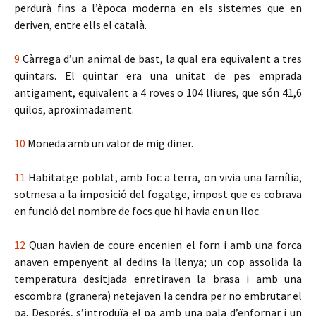
perdurà fins a l’època moderna en els sistemes que en
deriven, entre ells el català.
9
Càrrega d’un animal de bast, la qual era equivalent a tres
quintars. El quintar era una unitat de pes emprada
antigament, equivalent a 4 roves o 104 lliures, que són 41,6
quilos, aproximadament.
10
Moneda amb un valor de mig diner.
11
Habitatge poblat, amb foc a terra, on vivia una família,
sotmesa a la imposició del fogatge, impost que es cobrava
en funció del nombre de focs que hi havia en un lloc.
12
Quan havien de coure encenien el forn i amb una forca
anaven empenyent al dedins la llenya; un cop assolida la
temperatura desitjada enretiraven la brasa i amb una
escombra (granera) netejaven la cendra per no embrutar el
pa. Després, s’introduïa el pa amb una pala d’enfornar i un