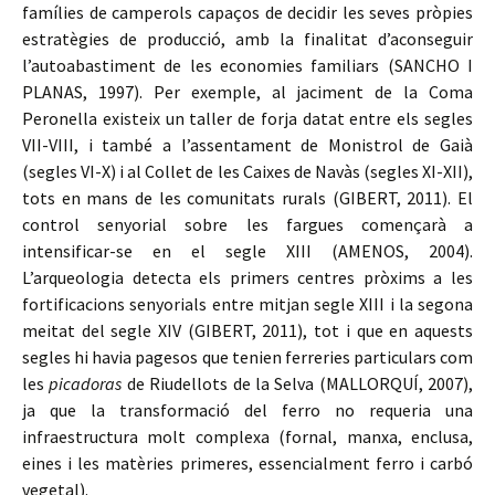
famílies de camperols capaços de decidir les seves pròpies
estratègies de producció, amb la finalitat d’aconseguir
l’autoabastiment de les economies familiars (SANCHO I
PLANAS, 1997). Per exemple, al jaciment de la Coma
Peronella existeix un taller de forja datat entre els segles
VII-VIII, i també a l’assentament de Monistrol de Gaià
(segles VI-X) i al Collet de les Caixes de Navàs (segles XI-XII),
tots en mans de les comunitats rurals (GIBERT, 2011). El
control senyorial sobre les fargues començarà a
intensificar-se en el segle XIII (AMENOS, 2004).
L’arqueologia detecta els primers centres pròxims a les
fortificacions senyorials entre mitjan segle XIII i la segona
meitat del segle XIV (GIBERT, 2011), tot i que en aquests
segles hi havia pagesos que tenien ferreries particulars com
les
picadoras
de Riudellots de la Selva (MALLORQUÍ, 2007),
ja que la transformació del ferro no requeria una
infraestructura molt complexa (fornal, manxa, enclusa,
eines i les matèries primeres, essencialment ferro i carbó
vegetal).