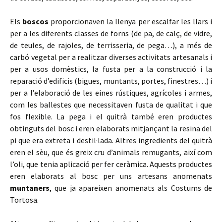
Els
boscos
proporcionaven la llenya per escalfar les llars i
per a les diferents classes de forns (de pa, de calç, de vidre,
de teules, de rajoles, de terrisseria, de pega…), a més de
carbó vegetal per a realitzar diverses activitats artesanals i
per a usos domèstics, la fusta per a la construcció i la
reparació d’edificis (bigues, muntants, portes, finestres…) i
per a l’elaboració de les eines rústiques, agrícoles i armes,
com les ballestes que necessitaven fusta de qualitat i que
fos flexible. La pega i el quitrà també eren productes
obtinguts del bosc i eren elaborats mitjançant la resina del
pi que era extreta i destil·lada. Altres ingredients del quitrà
eren el sèu, que és greix cru d’animals remugants, així com
l’oli, que tenia aplicació per fer ceràmica. Aquests productes
eren elaborats al bosc per uns artesans anomenats
muntaners
, que ja apareixen anomenats als Costums de
Tortosa.