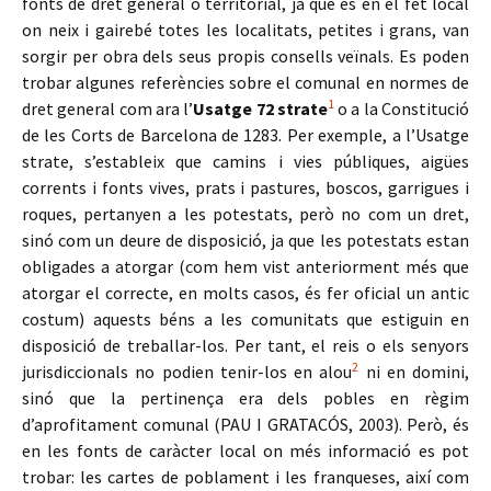
fonts de dret general o territorial, ja que és en el fet local
on neix i gairebé totes les localitats, petites i grans, van
sorgir per obra dels seus propis consells veïnals. Es poden
trobar algunes referències sobre el comunal en normes de
1
dret general com ara l’
Usatge 72 strate
o a la Constitució
de les Corts de Barcelona de 1283. Per exemple, a l’Usatge
strate, s’estableix que camins i vies públiques, aigües
corrents i fonts vives, prats i pastures, boscos, garrigues i
roques, pertanyen a les potestats, però no com un dret,
sinó com un deure de disposició, ja que les potestats estan
obligades a atorgar (com hem vist anteriorment més que
atorgar el correcte, en molts casos, és fer oficial un antic
costum) aquests béns a les comunitats que estiguin en
disposició de treballar-los. Per tant, el reis o els senyors
2
jurisdiccionals no podien tenir-los en alou
ni en domini,
sinó que la pertinença era dels pobles en règim
d’aprofitament comunal (PAU I GRATACÓS, 2003). Però, és
en les fonts de caràcter local on més informació es pot
trobar: les cartes de poblament i les franqueses, així com