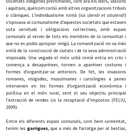
societats indígenes preromanes, com ara els ibers, vascons
i aquitans, quelcom comú amb altres organitzacions tribals
o clàniques. L’individualisme romà (
ius utendi et abutendi
)
s’oposava al comunalisme d’aquestes societats que estaven
sota servituds i obligacions col·lectives, amb espais
comunals al servei de tots els membres de la comunitat i
que no es podia apropiar ningú. La romanització no va més
enllà de la construcció de ciutats i de la seva administració
imposada. Una vegada el món urbà romà entra en crisi i
comença a desaparèixer, tornen a aparèixer costums i
formes d’organitzar-se anteriors. De fet, les invasions
romanes, visigodes, musulmanes i carolíngies a penes
intervenen en les formes d’organització econòmica i
política en el món rural, sent el seu objectiu principal
l’extracció de rendes i/o la recaptació d’impostos (FELIU,
2009).
Entre els diferents espais comunals, com hem comentat,
tenim les
garrigues
, que a més de farratge per al bestiar,