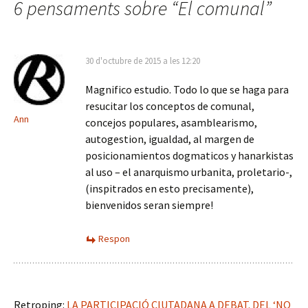
les
6 pensaments sobre “
El comunal
”
entrades
30 d'octubre de 2015 a les 12:20
Magnifico estudio. Todo lo que se haga para
resucitar los conceptos de comunal,
Ann
concejos populares, asamblearismo,
autogestion, igualdad, al margen de
posicionamientos dogmaticos y hanarkistas
al uso – el anarquismo urbanita, proletario-,
(inspitrados en esto precisamente),
bienvenidos seran siempre!
Respon
Retroping:
LA PARTICIPACIÓ CIUTADANA A DEBAT. DEL ‘NO