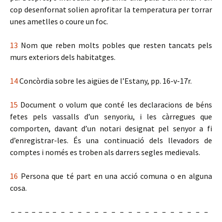
cop desenfornat solien aprofitar la temperatura per torrar
unes ametlles o coure un foc.
13
Nom que reben molts pobles que resten tancats pels
murs exteriors dels habitatges.
14
Concòrdia sobre les aigües de l’Estany, pp. 16-v-17r.
15
Document o volum que conté les declaracions de béns
fetes pels vassalls d’un senyoriu, i les càrregues que
comporten, davant d’un notari designat pel senyor a fi
d’enregistrar-les. És una continuació dels llevadors de
comptes i només es troben als darrers segles medievals.
16
Persona que té part en una acció comuna o en alguna
cosa.
– – – – – – – – – – – – – – – – – – – – – – – – –