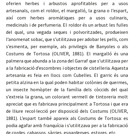
oferien herbes i arbustos aprofitables per a usos
artesanals, com el roldor, el margalló, la grana o l’espart,
així com herbes aromàtiques per a usos culinaris,
medicinals i de perfumeria. El roldor és un arbust les fulles
del qual, una vegada seques i polvoritzades, produeixen
l’anomenat sobac, que s’utilitzava per adobar les pells, com
s’esmenta, per exemple, als privilegis de Banyoles o als
Costums de Tortosa (OLIVER, 1881). El margalló és una
palmera que abunda a la zona del Garraf que s’utilitzava per
a la fabricació d’escombres i objectes de cistelleria. Aquesta
artesania es feia en llocs com Cubelles. El garric és una
petita alzina en la qual poden habitar colònies de quermes,
un insecte homòpter de la família dels còccids del qual
s’extreia la grana, un colorant vermell de tintoreria molt
apreciat que es fabricava principalment a Tortosa i que era
de lliure recol·lecció per disposició dels Costums (OLIVER,
1881). L’espart també apareix als Costums de Tortosa: es
podia agafar amb franquícia i s’utilitzava per a la fabricació
de cordes, cabassos, sàrries, espardenyes, estores, etc.