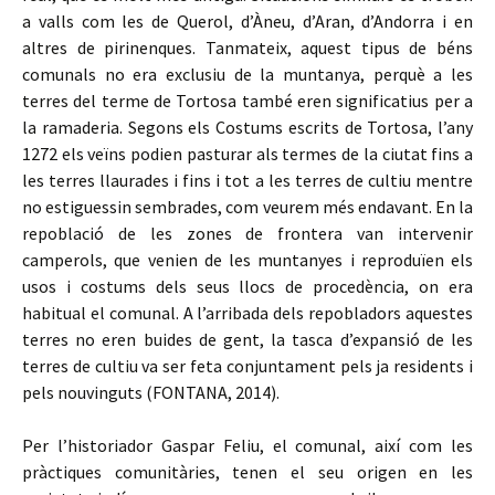
a valls com les de Querol, d’Àneu, d’Aran, d’Andorra i en
altres de pirinenques. Tanmateix, aquest tipus de béns
comunals no era exclusiu de la muntanya, perquè a les
terres del terme de Tortosa també eren significatius per a
la ramaderia. Segons els Costums escrits de Tortosa, l’any
1272 els veïns podien pasturar als termes de la ciutat fins a
les terres llaurades i fins i tot a les terres de cultiu mentre
no estiguessin sembrades, com veurem més endavant. En la
repoblació de les zones de frontera van intervenir
camperols, que venien de les muntanyes i reproduïen els
usos i costums dels seus llocs de procedència, on era
habitual el comunal. A l’arribada dels repobladors aquestes
terres no eren buides de gent, la tasca d’expansió de les
terres de cultiu va ser feta conjuntament pels ja residents i
pels nouvinguts (FONTANA, 2014).
Per l’historiador Gaspar Feliu, el comunal, així com les
pràctiques comunitàries, tenen el seu origen en les