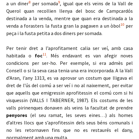
8
9
a un diner
per somada
, igual que els veïns de la Vall de
Querol quan recollien llenya del bosc de Campcardós
destinada a la venda, mentre que quan era destinada a la
10
venda a forasters la fusta gran la pagaven a un òbol
per
peça i la fusta petita a dos diners per somada.
Per tenir dret a l’aprofitament calia ser veí, amb casa
11
habitada o
foc
. Més endavant es van afegir noves
condicions per ser-ho. Per exemple, si era admès pel
Consell o si la seva casa tenia una era incorporada. A la Vall
d’Aran, l’any 1313, es va aprovar un costum que lligava el
dret de l’ús del comú a ser veí i no al naixement, per evitar
que aquells que emigressin aprofitessin el comú com si hi
visquessin (VALLS I TABERNER, 1987). Els costums de les
valls pirinenques donaven als veïns la facultat de prendre
penyores
(el seu ramat, les seves eines…) als homes
d’altres llocs que s’aprofitessin dels seus béns comunals i
no les retornaven fins que no es restaurés el dany,
normalment amb una multa.