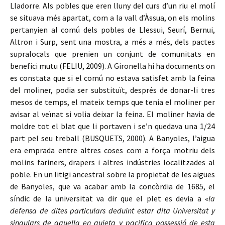
Lladorre. Als pobles que eren lluny del curs d’un riu el molí
se situava més apartat, com a la vall d’Àssua, on els molins
pertanyien al comú dels pobles de Llessui, Seurí, Bernui,
Altron i Surp, sent una mostra, a més a més, dels pactes
supralocals que prenien un conjunt de comunitats en
benefici mutu (FELIU, 2009). A Gironella hi ha documents on
es constata que si el comú no estava satisfet amb la feina
del moliner, podia ser substituït, després de donar-li tres
mesos de temps, el mateix temps que tenia el moliner per
avisar al veïnat si volia deixar la feina. El moliner havia de
moldre tot el blat que li portaven i se’n quedava una 1/24
part pel seu treball (BUSQUETS, 2000). A Banyoles, l’aigua
era emprada entre altres coses com a força motriu dels
molins fariners, drapers i altres indústries localitzades al
poble. En un litigi ancestral sobre la propietat de les aigües
de Banyoles, que va acabar amb la concòrdia de 1685, el
síndic de la universitat va dir que el plet es devia a «
la
defensa de dites particulars deduint estar dita Universitat y
singulars de aquella en quieta y pacifica possessió de esta