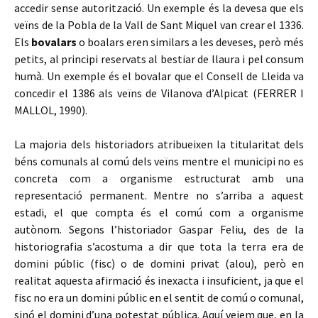
accedir sense autorització. Un exemple és la devesa que els
veïns de la Pobla de la Vall de Sant Miquel van crear el 1336.
Els
bovalars
o boalars eren similars a les deveses, però més
petits, al principi reservats al bestiar de llaura i pel consum
humà. Un exemple és el bovalar que el Consell de Lleida va
concedir el 1386 als veïns de Vilanova d’Alpicat (FERRER I
MALLOL, 1990).
La majoria dels historiadors atribueixen la titularitat dels
béns comunals al comú dels veïns mentre el municipi no es
concreta com a organisme estructurat amb una
representació permanent. Mentre no s’arriba a aquest
estadi, el que compta és el comú com a organisme
autònom. Segons l’historiador Gaspar Feliu, des de la
historiografia s’acostuma a dir que tota la terra era de
domini públic (fisc) o de domini privat (alou), però en
realitat aquesta afirmació és inexacta i insuficient, ja que el
fisc no era un domini públic en el sentit de comú o comunal,
sinó el domini d’una potestat pública. Aquí veiem que, en la