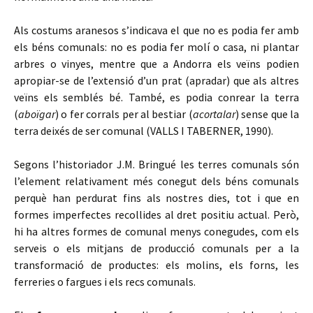
Als costums aranesos s’indicava el que no es podia fer amb
els béns comunals: no es podia fer molí o casa, ni plantar
arbres o vinyes, mentre que a Andorra els veïns podien
apropiar-se de l’extensió d’un prat (apradar) que als altres
veïns els semblés bé. També, es podia conrear la terra
(
aboïgar
) o fer corrals per al bestiar (
acortalar
) sense que la
terra deixés de ser comunal (VALLS I TABERNER, 1990).
Segons l’historiador J.M. Bringué les terres comunals són
l’element relativament més conegut dels béns comunals
perquè han perdurat fins als nostres dies, tot i que en
formes imperfectes recollides al dret positiu actual. Però,
hi ha altres formes de comunal menys conegudes, com els
serveis o els mitjans de producció comunals per a la
transformació de productes: els molins, els forns, les
ferreries o fargues i els recs comunals.