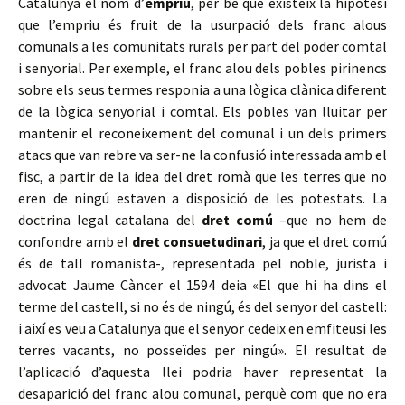
Catalunya el nom d’
empriu
, per bé que existeix la hipòtesi
que l’empriu és fruit de la usurpació dels franc alous
comunals a les comunitats rurals per part del poder comtal
i senyorial. Per exemple, el franc alou dels pobles pirinencs
sobre els seus termes responia a una lògica clànica diferent
de la lògica senyorial i comtal. Els pobles van lluitar per
mantenir el reconeixement del comunal i un dels primers
atacs que van rebre va ser-ne la confusió interessada amb el
fisc, a partir de la idea del dret romà que les terres que no
eren de ningú estaven a disposició de les potestats. La
doctrina legal catalana del
dret comú
–que no hem de
confondre amb el
dret consuetudinari
, ja que el dret comú
és de tall romanista-, representada pel noble, jurista i
advocat Jaume Càncer el 1594 deia «El que hi ha dins el
terme del castell, si no és de ningú, és del senyor del castell:
i així es veu a Catalunya que el senyor cedeix en emfiteusi les
terres vacants, no posseïdes per ningú». El resultat de
l’aplicació d’aquesta llei podria haver representat la
desaparició del franc alou comunal, perquè com que no era