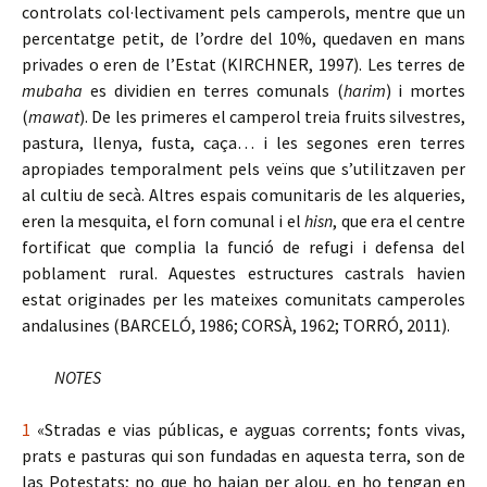
controlats col·lectivament pels camperols, mentre que un
percentatge petit, de l’ordre del 10%, quedaven en mans
privades o eren de l’Estat (KIRCHNER, 1997). Les terres de
mubaha
es dividien en terres comunals (
harim
) i mortes
(
mawat
). De les primeres el camperol treia fruits silvestres,
pastura, llenya, fusta, caça… i les segones eren terres
apropiades temporalment pels veïns que s’utilitzaven per
al cultiu de secà. Altres espais comunitaris de les alqueries,
eren la mesquita, el forn comunal i el
hisn
, que era el centre
fortificat que complia la funció de refugi i defensa del
poblament rural. Aquestes estructures castrals havien
estat originades per les mateixes comunitats camperoles
andalusines (BARCELÓ, 1986; CORSÀ, 1962; TORRÓ, 2011).
NOTES
1
«Stradas e vias públicas, e ayguas corrents; fonts vivas,
prats e pasturas qui son fundadas en aquesta terra, son de
las Potestats; no que ho hajan per alou, en ho tengan en