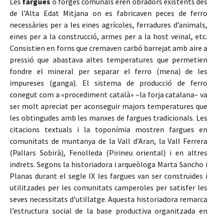
Les
fargues
o forges comunals eren obradors existents des
de l’Alta Edat Mitjana on es fabricaven peces de ferro
necessàries per a les eines agrícoles, ferradures d’animals,
eines per a la construcció, armes per a la host veïnal, etc.
Consistien en forns que cremaven carbó barrejat amb aire a
pressió que abastava altes temperatures que permetien
fondre el mineral per separar el ferro (mena) de les
impureses (ganga). El sistema de producció de ferro
conegut com a «procediment català» –la forja catalana– va
ser molt apreciat per aconseguir majors temperatures que
les obtingudes amb les manxes de fargues tradicionals. Les
citacions textuals i la toponímia mostren fargues en
comunitats de muntanya de la Vall d’Aran, la Vall Ferrera
(Pallars Sobirà), Fenolleda (Pirineu oriental) i en altres
indrets. Segons la historiadora i arqueòloga Marta Sancho i
Planas durant el segle IX les fargues van ser construïdes i
utilitzades per les comunitats camperoles per satisfer les
seves necessitats d’utillatge. Aquesta historiadora remarca
l’estructura social de la base productiva organitzada en