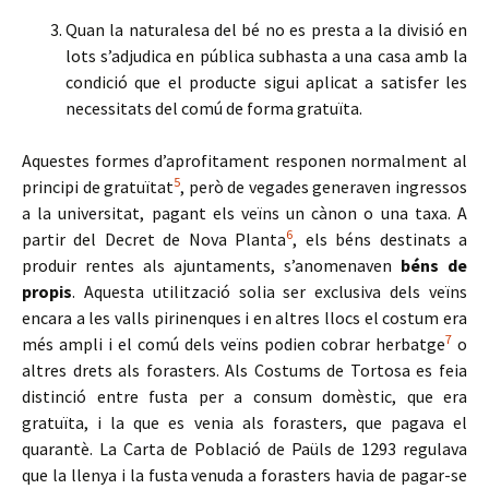
Quan la naturalesa del bé no es presta a la divisió en
lots s’adjudica en pública subhasta a una casa amb la
condició que el producte sigui aplicat a satisfer les
necessitats del comú de forma gratuïta.
Aquestes formes d’aprofitament responen normalment al
5
principi de gratuïtat
, però de vegades generaven ingressos
a la universitat, pagant els veïns un cànon o una taxa. A
6
partir del Decret de Nova Planta
, els béns destinats a
produir rentes als ajuntaments, s’anomenaven
béns de
propis
. Aquesta utilització solia ser exclusiva dels veïns
encara a les valls pirinenques i en altres llocs el costum era
7
més ampli i el comú dels veïns podien cobrar herbatge
o
altres drets als forasters. Als Costums de Tortosa es feia
distinció entre fusta per a consum domèstic, que era
gratuïta, i la que es venia als forasters, que pagava el
quarantè. La Carta de Població de Paüls de 1293 regulava
que la llenya i la fusta venuda a forasters havia de pagar-se