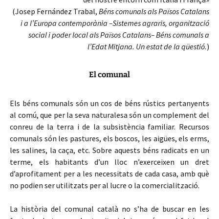
(Josep Fernández Trabal,
Béns comunals als Països Catalans
i a l’Europa contemporània –Sistemes agraris, organització
social i poder local als Països Catalans– Béns comunals a
l’Edat Mitjana. Un estat de la qüestió.
)
El comunal
Els béns comunals són un cos de béns rústics pertanyents
al comú, que per la seva naturalesa són un complement del
conreu de la terra i de la subsistència familiar. Recursos
comunals són les pastures, els boscos, les aigües, els erms,
les salines, la caça, etc. Sobre aquests béns radicats en un
terme, els habitants d’un lloc n’exerceixen un dret
d’aprofitament per a les necessitats de cada casa, amb què
no podien ser utilitzats per al lucre o la comercialització.
La història del comunal català no s’ha de buscar en les