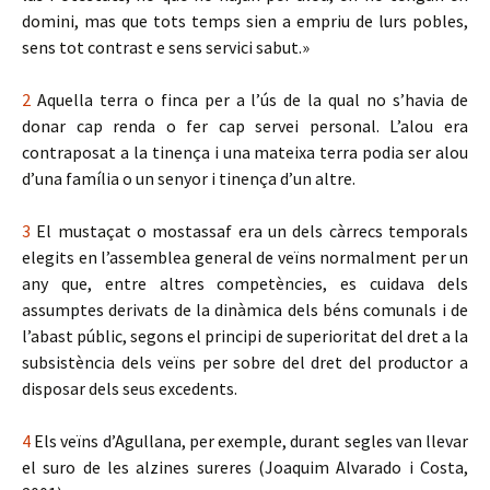
domini, mas que tots temps sien a empriu de lurs pobles,
sens tot contrast e sens servici sabut.»
2
Aquella terra o finca per a l’ús de la qual no s’havia de
donar cap renda o fer cap servei personal. L’alou era
contraposat a la tinença i una mateixa terra podia ser alou
d’una família o un senyor i tinença d’un altre.
3
El mustaçat o mostassaf era un dels càrrecs temporals
elegits en l’assemblea general de veïns normalment per un
any que, entre altres competències, es cuidava dels
assumptes derivats de la dinàmica dels béns comunals i de
l’abast públic, segons el principi de superioritat del dret a la
subsistència dels veïns per sobre del dret del productor a
disposar dels seus excedents.
4
Els veïns d’Agullana, per exemple, durant segles van llevar
el suro de les alzines sureres (Joaquim Alvarado i Costa,