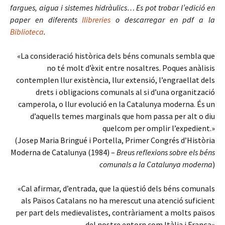
fargues, aigua i sistemes hidràulics… Es pot trobar l’edició en
paper en diferents
llibreries
o descarregar en pdf a la
Biblioteca
.
«La consideració històrica dels béns comunals sembla que
no té molt d’èxit entre nosaltres. Poques anàlisis
contemplen llur existència, llur extensió, l’engraellat dels
drets i obligacions comunals al si d’una organització
camperola, o llur evolució en la Catalunya moderna. És un
d’aquells temes marginals que hom passa per alt o diu
quelcom per omplir l’expedient.»
(Josep Maria Bringué i Portella, Primer Congrés d’Història
Moderna de Catalunya (1984) –
Breus reflexions sobre els béns
comunals a la Catalunya moderna
)
«Cal afirmar, d’entrada, que la qüestió dels béns comunals
als Països Catalans no ha merescut una atenció suficient
per part dels medievalistes, contràriament a molts països
del nostre entorn com Itàlia i França»