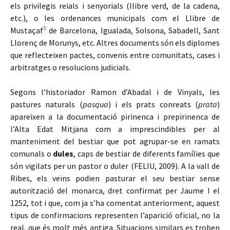
els privilegis reials i senyorials (llibre verd, de la cadena,
etc.), o les ordenances municipals com el Llibre de
3
Mustaçaf
de Barcelona, Igualada, Solsona, Sabadell, Sant
Llorenç de Morunys, etc. Altres documents són els diplomes
que reflecteixen pactes, convenis entre comunitats, cases i
arbitratges o resolucions judicials.
Segons l’historiador Ramon d’Abadal i de Vinyals, les
pastures naturals (
pasqua
) i els prats conreats (
prata
)
apareixen a la documentació pirinenca i prepirinenca de
l’Alta Edat Mitjana com a imprescindibles per al
manteniment del bestiar que pot agrupar-se en ramats
comunals o
dules
, caps de bestiar de diferents famílies que
són vigilats per un pastor o duler (FELIU, 2009). A la vall de
Ribes, els veïns podien pasturar el seu bestiar sense
autorització del monarca, dret confirmat per Jaume I el
1252, tot i que, com ja s’ha comentat anteriorment, aquest
tipus de confirmacions representen l’aparició oficial, no la
real, que és molt més antiga. Situacions similars es troben