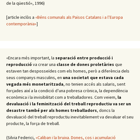
de la qüestió», 1996)
[article inclòs a
«Béns comunals als Països Catalans i a l’Europa
contemporània»
]
«Encara més important, la
separació entre producció i
reproducció
va crear una
classe de dones proletàries
que
estaven tan desposseïdes com els homes, però a diferència dels
seus companys masculins, en
una societat que estava cada
vegada més monetaritzada
, no tenien accés als salaris, sent
forçades així a la condició d’una pobresa crònica, la dependència
econòmica i la invisibilitat com a treballadores. Com veiem,
la
devaluació i la feminització del treball reproductiu va ser un
desastre també per als homes treballadors
, doncs la
devaluació del treball reproductiu inevitablement va devaluar el seu
producte, la força de treball.
(Silvia Federici,
«Caliban i la bruixa. Dones, cos i acumulació