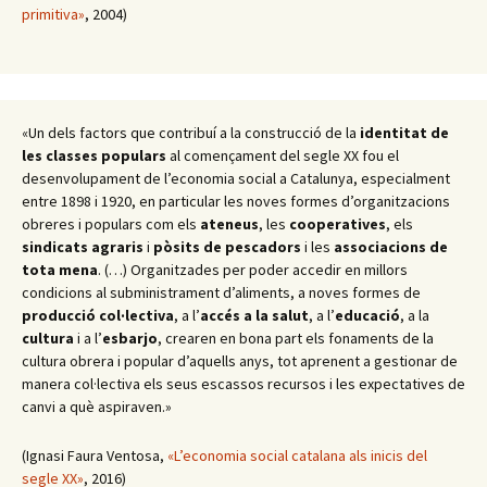
primitiva»
, 2004)
«Un dels factors que contribuí a la construcció de la
identitat de
les classes populars
al començament del segle XX fou el
desenvolupament de l’economia social a Catalunya, especialment
entre 1898 i 1920, en particular les noves formes d’organitzacions
obreres i populars com els
ateneus
, les
cooperatives
, els
sindicats agraris
i
pòsits de pescadors
i les
associacions de
tota mena
. (…) Organitzades per poder accedir en millors
condicions al subministrament d’aliments, a noves formes de
producció col·lectiva
, a l’
accés a la salut
, a l’
educació
, a la
cultura
i a l’
esbarjo
, crearen en bona part els fonaments de la
cultura obrera i popular d’aquells anys, tot aprenent a gestionar de
manera col·lectiva els seus escassos recursos i les expectatives de
canvi a què aspiraven.»
(Ignasi Faura Ventosa,
«L’economia social catalana als inicis del
segle XX»
, 2016)