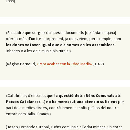
1999)
«El quadre que sorgeix d’aquests documents [de l’edat mitjana]
ofereix més d’un tret sorprenent, ja que veiem, per exemple, com
les dones votaven igual que els homes en les assemblees
urbanes o a les dels municipis rurals.»
(Régine Pernoud,
«Para acabar con la Edad Media»
, 1977)
«Cal afirmar, d’entrada, que
la qüestió dels «Béns Comunals als
Països Catalans»
(…)
no ha merescut una atenció suficient
per
part dels medievalistes, contràriament a molts països del nostre
entorn com Itàlia i França.»
(Josep Fernández Trabal, «Béns comunals a l’edat mitjana. Un estat