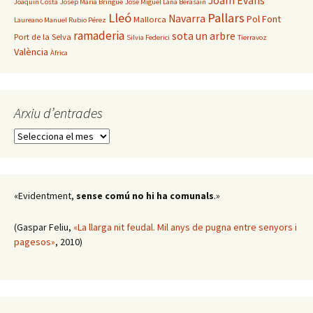
Joám Evans
Joaquín Costa
Josep Maria Bringué
José Miguel Lana Berasain
Lleó
Pallars
Navarra
Pol Font
Mallorca
Laureano Manuel Rubio Pérez
ramaderia
sota un arbre
Port de la Selva
Silvia Federici
Tierravoz
València
Àfrica
Arxiu d’entrades
Arxiu
d’entrades
«Evidentment,
sense comú no hi ha comunals
.»
(Gaspar Feliu,
«La llarga nit feudal. Mil anys de pugna entre senyors i
pagesos»
, 2010)