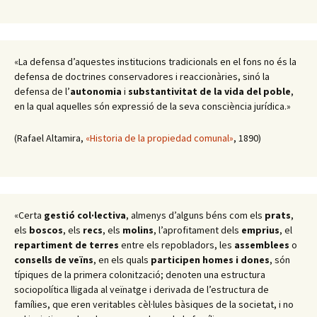
«La defensa d’aquestes institucions tradicionals en el fons no és la
defensa de doctrines conservadores i reaccionàries, sinó la
defensa de l’
autonomia
i
substantivitat de la vida del poble
,
en la qual aquelles són expressió de la seva consciència jurídica.»
(Rafael Altamira,
«Historia de la propiedad comunal»
, 1890)
«Certa
gestió col·lectiva
, almenys d’alguns béns com els
prats
,
els
boscos
, els
recs
, els
molins
, l’aprofitament dels
emprius
, el
repartiment de terres
entre els repobladors, les
assemblees
o
consells de veïns
, en els quals
participen homes i dones
, són
típiques de la primera colonització; denoten una estructura
sociopolítica lligada al veïnatge i derivada de l’estructura de
famílies, que eren veritables cèl·lules bàsiques de la societat, i no