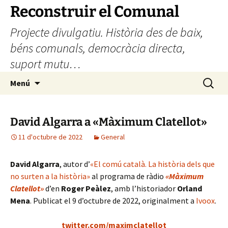
Vés
Reconstruir el Comunal
al
Projecte divulgatiu. Història des de baix,
contingut
béns comunals, democràcia directa,
suport mutu…
Cerca:
Menú
David Algarra a «Màximum Clatellot»
11 d'octubre de 2022
General
David Algarra
, autor d’
«El comú català. La història dels que
no surten a la història»
al programa de ràdio
«Màximum
Clatellot»
d’en
Roger Peàlez
, amb l’historiador
Orland
Mena
. Publicat el 9 d’octubre de 2022, originalment a
Ivoox
.
twitter.com/maximclatellot