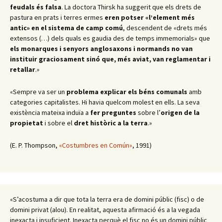
feudals és falsa
. La doctora Thirsk ha suggerit que els drets de
pastura en prats i terres ermes
eren potser «l’element més
antic» en el sistema de camp comú
, descendent de «drets més
extensos (…) dels quals es gaudia des de temps immemorials» que
els monarques i senyors anglosaxons i normands no van
instituir graciosament sinó que, més aviat, van reglamentar i
retallar
.
»
«Sempre va ser un
problema
explicar els béns comunals
amb
categories capitalistes. Hi havia quelcom molest en ells. La seva
existència mateixa induïa a
fer preguntes
sobre l’
origen de la
propietat
i sobre el
dret històric a la terra
.
»
(E. P. Thompson,
«Costumbres en Común»
, 1991)
«S’acostuma a dir que tota la terra era de domini públic (fisc) o de
domini privat (alou). En realitat, aquesta afirmació és a la vegada
inexacta i insuficient. Inexacta perquè el fisc no és un domini públic