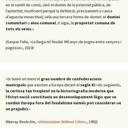
en el sentit de comú, sinó el domini de la potestat pública, de
l’autoritat; insuficient perquè la definició, precisament a causa
d’aquesta inexactitud, vela una tercera forma de domini: el
domini
comunitari
o
alou comunal
, o sigui, la
propietat comuna de
tots els veïns
.»
(Gaspar Feliu, «La llarga nit feudal. Mil anys de pugna entre senyors i
pagesos», 2010)
«Si tenim en ment el
gran nombre de confederacions
municipals
que existien a Europa durant el
segle XI
i els següents,
la certesa tan freqüent en la historiografia moderna que
l’Estat-nació constitueix un desenvolupament lògic que va
conduir Europa fora del feudalisme només pot considerar-se
un prejudici
.»
(Murray Bookchin,
«Urbanization Without Cities»
, 1992)