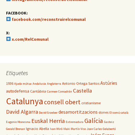
FACEBOOK:
facebook.com/reconstruirelcomunal
X:
x.com/RelComunal
Etiquetes
Astúries
1936
Antonio Ortega Santos
Ajuda mútua
Andalusia
Anglaterra
Castella
autodefensa
Cantàbria
Carmen Comadrán
Catalunya
consell obert
cristianisme
David Algarra
desamortitzacions
dones
David Graeber
El comú català
Galícia
Euskal Herria
Eugenio Monesma
Extremadura
Gasteiz
Ignacio Abella
Gerald Brenan
Ivan Miró
Iñaki Martín Viso
Joan Carles Gelabertó