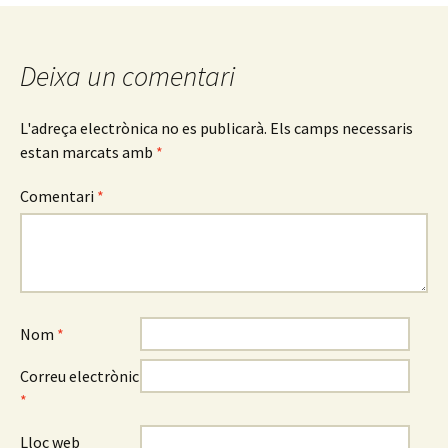
les
Deixa un comentari
entrades
L'adreça electrònica no es publicarà.
Els camps necessaris
estan marcats amb
*
Comentari
*
Nom
*
Correu electrònic
*
Lloc web