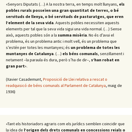
«Senyors Diputats (…) A la nostra terra, en temps molt llunyans,
els
pobles rurals posseïen una gran quantitat de terres, o bé
servituds de llenya, o bé servituds de pasturatges, que eren
l’element de la seva vida
. Aquests pobles necessiten aquests
elements per tal que la seva vida sigui una vida normal. (…) Sense
això, aquests pobles són a la
summa misèria
. No és d’avui el
problema, és un problema antic i molt vell, és un problema que
s’estén per totes les muntanyes; és
un problema de totes les
muntanyes de Catalunya
. (…)
els béns comunals
, senzillament i
netament –la paraula és dura, però s’ha de dir–,
s’han robat en
gran part
».
(Xavier Casademunt,
Proposició de Llei relativa a rescat o
readquisicó de béns comunals al Parlament de Catalunya
, maig de
1936)
«Tant els historiadors agraris com els jurídics semblen coincidir que
la idea de
l’origen dels drets comunals en concessions reials o