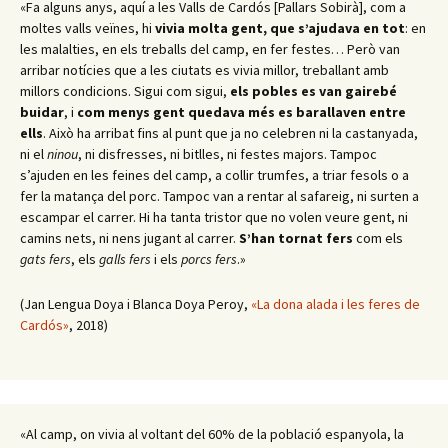
«Fa alguns anys, aquí a les Valls de Cardós [Pallars Sobirà], com a
moltes valls veïnes, hi
vivia molta gent, que s’ajudava en tot
: en
les malalties, en els treballs del camp, en fer festes… Però van
arribar notícies que a les ciutats es vivia millor, treballant amb
millors condicions. Sigui com sigui,
els pobles es van gairebé
buidar
, i
com menys gent quedava més es barallaven entre
ells
. Això ha arribat fins al punt que ja no celebren ni la castanyada,
ni el
ninou
, ni disfresses, ni bitlles, ni festes majors. Tampoc
s’ajuden en les feines del camp, a collir trumfes, a triar fesols o a
fer la matança del porc. Tampoc van a rentar al safareig, ni surten a
escampar el carrer. Hi ha tanta tristor que no volen veure gent, ni
camins nets, ni nens jugant al carrer.
S’han tornat fers
com els
gats fers
, els
galls fers
i els
porcs fers
.»
(Jan Lengua Doya i Blanca Doya Peroy,
«La dona alada i les feres de
Cardós»
, 2018)
«Al camp, on vivia al voltant del 60% de la població espanyola, la