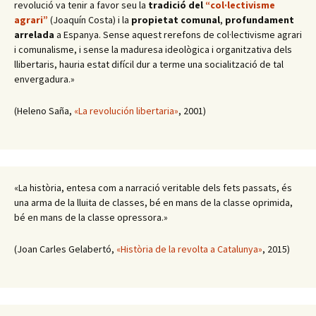
revolució va tenir a favor seu la
tradició del
“col·lectivisme
agrari”
(Joaquín Costa) i la
propietat comunal
,
profundament
arrelada
a Espanya. Sense aquest rerefons de col·lectivisme agrari
i comunalisme, i sense la maduresa ideològica i organitzativa dels
llibertaris, hauria estat difícil dur a terme una socialització de tal
envergadura.»
(Heleno Saña,
«La revolución libertaria»
, 2001)
«La història, entesa com a narració veritable dels fets passats, és
una arma de la lluita de classes, bé en mans de la classe oprimida,
bé en mans de la classe opressora.»
(Joan Carles Gelabertó,
«Història de la revolta a Catalunya»
, 2015)