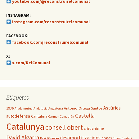
youtube.com/@reconstruirelcomunal
INSTAGRAM:
instagram.com/reconstruirelcomunal
FACEBOOK:
facebook.com/reconstruirelcomunal
X:
x.com/RelComunal
Etiquetes
Astúries
1936
Antonio Ortega Santos
Ajuda mútua
Andalusia
Anglaterra
Castella
autodefensa
Cantàbria
Carmen Comadrán
Catalunya
consell obert
cristianisme
David Algarra
desamortitzacions
dones
David Graeber
El comú català