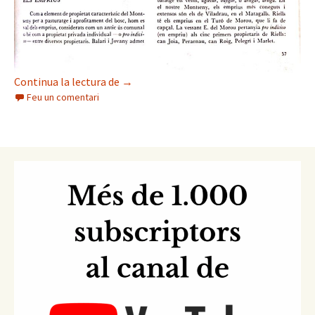
Els emprius del Montseny
Continua la lectura de
→
Feu un comentari