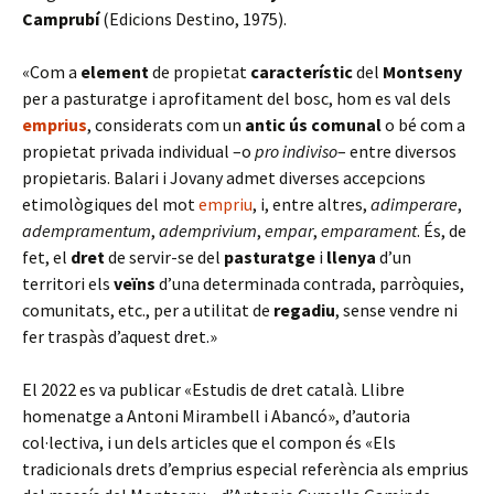
Camprubí
(Edicions Destino, 1975).
«Com a
element
de propietat
característic
del
Montseny
per a pasturatge i aprofitament del bosc, hom es val dels
emprius
, considerats com un
antic ús comunal
o bé com a
propietat privada individual –o
pro indiviso
– entre diversos
propietaris. Balari i Jovany admet diverses accepcions
etimològiques del mot
empriu
, i, entre altres,
adimperare
,
adempramentum
,
ademprivium
,
empar
,
emparament
. És, de
fet, el
dret
de servir-se del
pasturatge
i
llenya
d’un
territori els
veïns
d’una determinada contrada, parròquies,
comunitats, etc., per a utilitat de
regadiu
, sense vendre ni
fer traspàs d’aquest dret.»
El 2022 es va publicar «Estudis de dret català. Llibre
homenatge a Antoni Mirambell i Abancó», d’autoria
col·lectiva, i un dels articles que el compon és «Els
tradicionals drets d’emprius especial referència als emprius