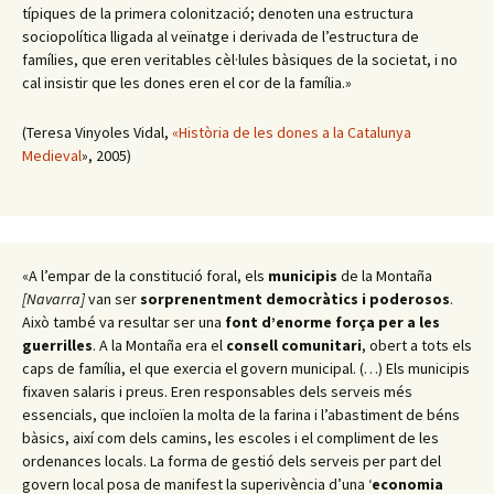
típiques de la primera colonització; denoten una estructura
sociopolítica lligada al veïnatge i derivada de l’estructura de
famílies, que eren veritables cèl·lules bàsiques de la societat, i no
cal insistir que les dones eren el cor de la família.»
(Teresa Vinyoles Vidal,
«Història de les dones a la Catalunya
Medieval
», 2005)
«A l’empar de la constitució foral, els
municipis
de la Montaña
[Navarra]
van ser
sorprenentment democràtics i poderosos
.
Això també va resultar ser una
font d’enorme força per a les
guerrilles
. A la Montaña era el
consell comunitari
, obert a tots els
caps de família, el que exercia el govern municipal. (…) Els municipis
fixaven salaris i preus. Eren responsables dels serveis més
essencials, que incloïen la molta de la farina i l’abastiment de béns
bàsics, així com dels camins, les escoles i el compliment de les
ordenances locals. La forma de gestió dels serveis per part del
govern local posa de manifest la superivència d’una ‘
economia