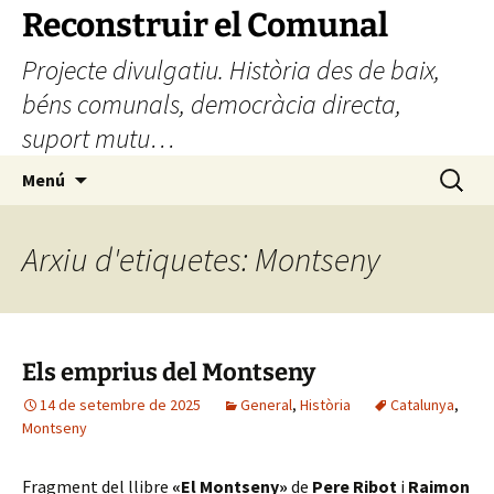
Vés
Reconstruir el Comunal
al
Projecte divulgatiu. Història des de baix,
contingut
béns comunals, democràcia directa,
suport mutu…
Cerca:
Menú
Arxiu d'etiquetes: Montseny
Els emprius del Montseny
14 de setembre de 2025
General
,
Història
Catalunya
,
Montseny
Fragment del llibre
«El Montseny»
de
Pere Ribot
i
Raimon