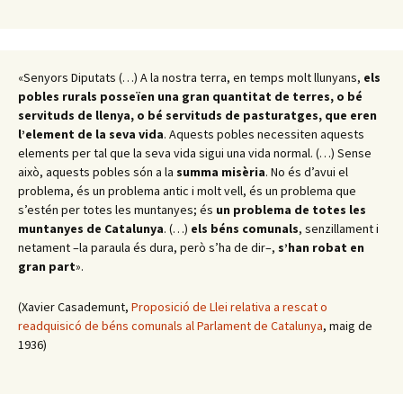
«Senyors Diputats (…) A la nostra terra, en temps molt llunyans,
els
pobles rurals posseïen una gran quantitat de terres, o bé
servituds de llenya, o bé servituds de pasturatges, que eren
l’element de la seva vida
. Aquests pobles necessiten aquests
elements per tal que la seva vida sigui una vida normal. (…) Sense
això, aquests pobles són a la
summa misèria
. No és d’avui el
problema, és un problema antic i molt vell, és un problema que
s’estén per totes les muntanyes; és
un problema de totes les
muntanyes de Catalunya
. (…)
els béns comunals
, senzillament i
netament –la paraula és dura, però s’ha de dir–,
s’han robat en
gran part
».
(Xavier Casademunt,
Proposició de Llei relativa a rescat o
readquisicó de béns comunals al Parlament de Catalunya
, maig de
1936)