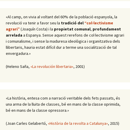
«Al camp, on vivia al voltant del 60% de la població espanyola, la
revolució va tenir a favor seu la
tradició del
“col·lectivisme
agrari”
(Joaquín Costa) i la
propietat comunal
,
profundament
arrelada
a Espanya. Sense aquest rerefons de col·lectivisme agrari
i comunalisme, i sense la maduresa ideològica i organitzativa dels
llibertaris, hauria estat difícil dur a terme una socialització de tal
envergadura.»
(Heleno Saña,
«La revolución libertaria»
, 2001)
«La història, entesa com a narració veritable dels fets passats, és
una arma de la lluita de classes, bé en mans de la classe oprimida,
bé en mans de la classe opressora.»
(Joan Carles Gelabertó,
«Història de la revolta a Catalunya»
, 2015)