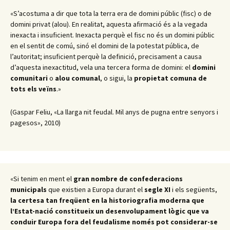
«S’acostuma a dir que tota la terra era de domini públic (fisc) o de
domini privat (alou). En realitat, aquesta afirmació és a la vegada
inexacta i insuficient. Inexacta perquè el fisc no és un domini públic
en el sentit de comú, sinó el domini de la potestat pública, de
l’autoritat; insuficient perquè la definició, precisament a causa
d’aquesta inexactitud, vela una tercera forma de domini: el
domini
comunitari
o
alou comunal
, o sigui, la
propietat comuna de
tots els veïns
.»
(Gaspar Feliu, «La llarga nit feudal. Mil anys de pugna entre senyors i
pagesos», 2010)
«Si tenim en ment el
gran nombre de confederacions
municipals
que existien a Europa durant el
segle XI
i els següents,
la certesa tan freqüent en la historiografia moderna que
l’Estat-nació constitueix un desenvolupament lògic que va
conduir Europa fora del feudalisme només pot considerar-se