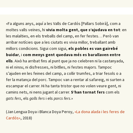
«Fa alguns anys, aquí a les Valls de Cardós [Pallars Sobirà], com a
moltes valls veïnes, hi
vivia molta gent, que s’ajudava en tot
: en
les malalties, en els treballs del camp, en fer festes… Però van
arribar notícies que a les ciutats es vivia millor, treballant amb
millors condicions. Sigui com sigui,
els pobles es van gairebé
buidar
, i
com menys gent quedava més es barallaven entre
ells
. Això ha arribat fins al punt que ja no celebren ni la castanyada,
ni el
ninou
, ni disfresses, ni bitlles, ni festes majors. Tampoc
s’ajuden en les feines del camp, a collir trumfes, a triar fesols o a
fer la matança del porc. Tampoc van a rentar al safareig, ni surten a
escampar el carrer. Hi ha tanta tristor que no volen veure gent, ni
camins nets, ni nens jugant al carrer.
S’han tornat fers
com els
gats fers
, els
galls fers
i els
porcs fers
.»
(Jan Lengua Doya i Blanca Doya Peroy,
«La dona alada i les feres de
Cardós»
, 2018)