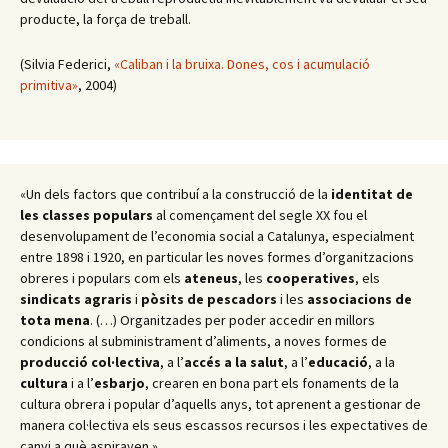
producte, la força de treball.
(Silvia Federici,
«Caliban i la bruixa. Dones, cos i acumulació
primitiva»
, 2004)
«Un dels factors que contribuí a la construcció de la
identitat de
les classes populars
al començament del segle XX fou el
desenvolupament de l’economia social a Catalunya, especialment
entre 1898 i 1920, en particular les noves formes d’organitzacions
obreres i populars com els
ateneus
, les
cooperatives
, els
sindicats agraris
i
pòsits de pescadors
i les
associacions de
tota mena
. (…) Organitzades per poder accedir en millors
condicions al subministrament d’aliments, a noves formes de
producció col·lectiva
, a l’
accés a la salut
, a l’
educació
, a la
cultura
i a l’
esbarjo
, crearen en bona part els fonaments de la
cultura obrera i popular d’aquells anys, tot aprenent a gestionar de
manera col·lectiva els seus escassos recursos i les expectatives de
canvi a què aspiraven.»