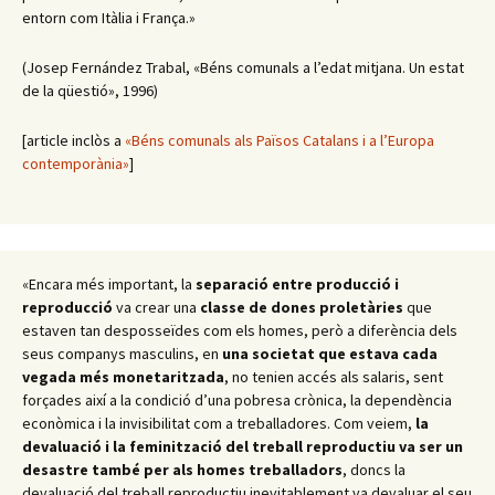
entorn com Itàlia i França.»
(Josep Fernández Trabal, «Béns comunals a l’edat mitjana. Un estat
de la qüestió», 1996)
[article inclòs a
«Béns comunals als Països Catalans i a l’Europa
contemporània»
]
«Encara més important, la
separació entre producció i
reproducció
va crear una
classe de dones proletàries
que
estaven tan desposseïdes com els homes, però a diferència dels
seus companys masculins, en
una societat que estava cada
vegada més monetaritzada
, no tenien accés als salaris, sent
forçades així a la condició d’una pobresa crònica, la dependència
econòmica i la invisibilitat com a treballadores. Com veiem,
la
devaluació i la feminització del treball reproductiu va ser un
desastre també per als homes treballadors
, doncs la
devaluació del treball reproductiu inevitablement va devaluar el seu