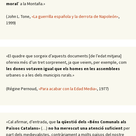
moral
’ a la Montaña.»
(John L. Tone,
«La guerrilla española y la derrota de Napoleón»
,
1999)
«El quadre que sorgeix d’aquests documents [de l’edat mitjana]
ofereix més d’un tret sorprenent, ja que veiem, per exemple, com
les dones votaven igual que els homes en les assemblees
urbanes o a les dels municipis rurals.»
(Régine Pernoud,
«Para acabar con la Edad Media»
, 1977)
«Cal afirmar, d’entrada, que
la qüestió dels «Béns Comunals als
Països Catalans»
(…)
no ha merescut una atenció suficient
per
part dels medievalistes, contràriament a molts països del nostre