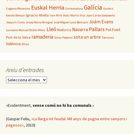
Galícia
Euskal Herria
Eugenio Monesma
Extremadura
Gasteiz
Ignacio Abella
Gerald Brenan
Ivan Miró
Iñaki Martín Viso
Joan Carles Gelabertó
Joám Evans
Joaquín Costa
Josep Maria Bringué
José Miguel Lana Berasain
Lleó
Pallars
Navarra
Pol Font
Mallorca
Laureano Manuel Rubio Pérez
ramaderia
sota un arbre
Port de la Selva
Silvia Federici
Tierravoz
València
Àfrica
Arxiu d’entrades
Arxiu
d’entrades
«Evidentment,
sense comú no hi ha comunals
.»
(Gaspar Feliu,
«La llarga nit feudal. Mil anys de pugna entre senyors i
pagesos»
, 2010)