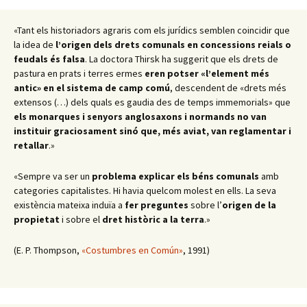
«Tant els historiadors agraris com els jurídics semblen coincidir que
la idea de
l’origen dels drets comunals en concessions reials o
feudals és falsa
. La doctora Thirsk ha suggerit que els drets de
pastura en prats i terres ermes
eren potser «l’element més
antic» en el sistema de camp comú
, descendent de «drets més
extensos (…) dels quals es gaudia des de temps immemorials» que
els monarques i senyors anglosaxons i normands no van
instituir graciosament sinó que, més aviat, van reglamentar i
retallar
.
»
«Sempre va ser un
problema
explicar els béns comunals
amb
categories capitalistes. Hi havia quelcom molest en ells. La seva
existència mateixa induïa a
fer preguntes
sobre l’
origen de la
propietat
i sobre el
dret històric a la terra
.
»
(E. P. Thompson,
«Costumbres en Común»
, 1991)