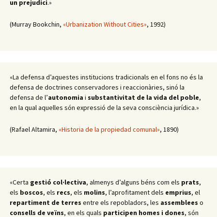
un prejudici
.»
(Murray Bookchin,
«Urbanization Without Cities»
, 1992)
«La defensa d’aquestes institucions tradicionals en el fons no és la
defensa de doctrines conservadores i reaccionàries, sinó la
defensa de l’
autonomia
i
substantivitat de la vida del poble
,
en la qual aquelles són expressió de la seva consciència jurídica.»
(Rafael Altamira,
«Historia de la propiedad comunal»
, 1890)
«Certa
gestió col·lectiva
, almenys d’alguns béns com els
prats
,
els
boscos
, els
recs
, els
molins
, l’aprofitament dels
emprius
, el
repartiment de terres
entre els repobladors, les
assemblees
o
consells de veïns
, en els quals
participen homes i dones
, són