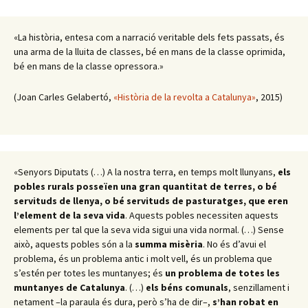
«La història, entesa com a narració veritable dels fets passats, és
una arma de la lluita de classes, bé en mans de la classe oprimida,
bé en mans de la classe opressora.»
(Joan Carles Gelabertó,
«Història de la revolta a Catalunya»
, 2015)
«Senyors Diputats (…) A la nostra terra, en temps molt llunyans,
els
pobles rurals posseïen una gran quantitat de terres, o bé
servituds de llenya, o bé servituds de pasturatges, que eren
l’element de la seva vida
. Aquests pobles necessiten aquests
elements per tal que la seva vida sigui una vida normal. (…) Sense
això, aquests pobles són a la
summa misèria
. No és d’avui el
problema, és un problema antic i molt vell, és un problema que
s’estén per totes les muntanyes; és
un problema de totes les
muntanyes de Catalunya
. (…)
els béns comunals
, senzillament i
netament –la paraula és dura, però s’ha de dir–,
s’han robat en