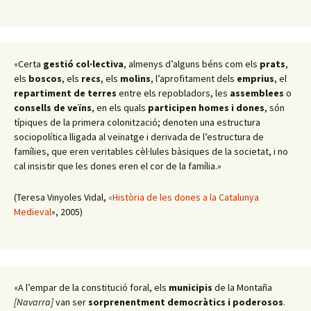
«Certa
gestió col·lectiva
, almenys d’alguns béns com els
prats
,
els
boscos
, els
recs
, els
molins
, l’aprofitament dels
emprius
, el
repartiment de terres
entre els repobladors, les
assemblees
o
consells de veïns
, en els quals
participen homes i dones
, són
típiques de la primera colonització; denoten una estructura
sociopolítica lligada al veïnatge i derivada de l’estructura de
famílies, que eren veritables cèl·lules bàsiques de la societat, i no
cal insistir que les dones eren el cor de la família.»
(Teresa Vinyoles Vidal,
«Història de les dones a la Catalunya
Medieval
», 2005)
«A l’empar de la constitució foral, els
municipis
de la Montaña
[Navarra]
van ser
sorprenentment democràtics i poderosos
.