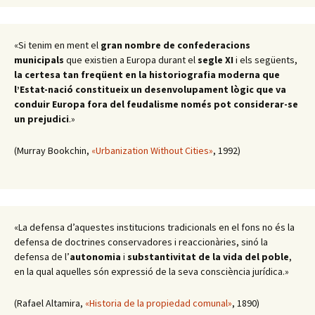
«Si tenim en ment el
gran nombre de confederacions
municipals
que existien a Europa durant el
segle XI
i els següents,
la certesa tan freqüent en la historiografia moderna que
l’Estat-nació constitueix un desenvolupament lògic que va
conduir Europa fora del feudalisme només pot considerar-se
un prejudici
.»
(Murray Bookchin,
«Urbanization Without Cities»
, 1992)
«La defensa d’aquestes institucions tradicionals en el fons no és la
defensa de doctrines conservadores i reaccionàries, sinó la
defensa de l’
autonomia
i
substantivitat de la vida del poble
,
en la qual aquelles són expressió de la seva consciència jurídica.»
(Rafael Altamira,
«Historia de la propiedad comunal»
, 1890)