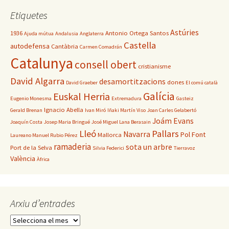
Etiquetes
Astúries
1936
Antonio Ortega Santos
Ajuda mútua
Andalusia
Anglaterra
Castella
autodefensa
Cantàbria
Carmen Comadrán
Catalunya
consell obert
cristianisme
David Algarra
desamortitzacions
dones
David Graeber
El comú català
Galícia
Euskal Herria
Eugenio Monesma
Extremadura
Gasteiz
Ignacio Abella
Gerald Brenan
Ivan Miró
Iñaki Martín Viso
Joan Carles Gelabertó
Joám Evans
Joaquín Costa
Josep Maria Bringué
José Miguel Lana Berasain
Lleó
Pallars
Navarra
Pol Font
Mallorca
Laureano Manuel Rubio Pérez
ramaderia
sota un arbre
Port de la Selva
Silvia Federici
Tierravoz
València
Àfrica
Arxiu d’entrades
Arxiu