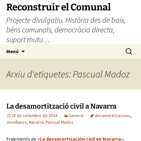
Vés
Reconstruir el Comunal
al
Projecte divulgatiu. Història des de baix,
contingut
béns comunals, democràcia directa,
suport mutu…
Cerca:
Menú
Arxiu d'etiquetes: Pascual Madoz
La desamortització civil a Navarra
28 de setembre de 2024
General
desamortitzacions
,
Jovellanos
,
Navarra
,
Pascual Madoz
Fragments de
«La desamortización civil en Navarra»
,