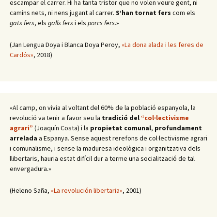
escampar el carrer. Hi ha tanta tristor que no volen veure gent, ni
camins nets, ni nens jugant al carrer.
S’han tornat fers
com els
gats fers
, els
galls fers
i els
porcs fers
.»
(Jan Lengua Doya i Blanca Doya Peroy,
«La dona alada i les feres de
Cardós»
, 2018)
«Al camp, on vivia al voltant del 60% de la població espanyola, la
revolució va tenir a favor seu la
tradició del
“col·lectivisme
agrari”
(Joaquín Costa) i la
propietat comunal
,
profundament
arrelada
a Espanya. Sense aquest rerefons de col·lectivisme agrari
i comunalisme, i sense la maduresa ideològica i organitzativa dels
llibertaris, hauria estat difícil dur a terme una socialització de tal
envergadura.»
(Heleno Saña,
«La revolución libertaria»
, 2001)