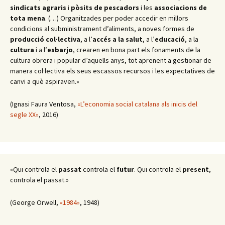
sindicats agraris
i
pòsits de pescadors
i les
associacions de
tota mena
. (…) Organitzades per poder accedir en millors
condicions al subministrament d’aliments, a noves formes de
producció col·lectiva
, a l’
accés a la salut
, a l’
educació
, a la
cultura
i a l’
esbarjo
, crearen en bona part els fonaments de la
cultura obrera i popular d’aquells anys, tot aprenent a gestionar de
manera col·lectiva els seus escassos recursos i les expectatives de
canvi a què aspiraven.»
(Ignasi Faura Ventosa,
«L’economia social catalana als inicis del
segle XX»
, 2016)
«Qui controla el
passat
controla el
futur
. Qui controla el
present
,
controla el passat.»
(George Orwell,
«1984»
, 1948)