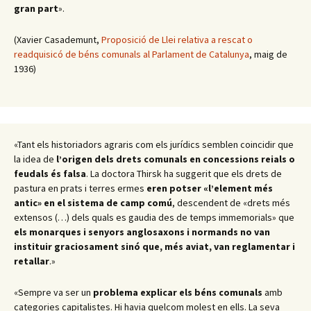
gran part
».
(Xavier Casademunt,
Proposició de Llei relativa a rescat o
readquisicó de béns comunals al Parlament de Catalunya
, maig de
1936)
«Tant els historiadors agraris com els jurídics semblen coincidir que
la idea de
l’origen dels drets comunals en concessions reials o
feudals és falsa
. La doctora Thirsk ha suggerit que els drets de
pastura en prats i terres ermes
eren potser «l’element més
antic» en el sistema de camp comú
, descendent de «drets més
extensos (…) dels quals es gaudia des de temps immemorials» que
els monarques i senyors anglosaxons i normands no van
instituir graciosament sinó que, més aviat, van reglamentar i
retallar
.
»
«Sempre va ser un
problema
explicar els béns comunals
amb
categories capitalistes. Hi havia quelcom molest en ells. La seva