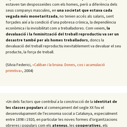
estaven tan desposseïdes com els homes, però a diferència dels
seus companys masculins, en
una societat que estava cada
vegada més monetaritzada
, no tenien accés als salaris, sent
forçades així a la condició d’una pobresa crònica, la dependència
econòmica i la invisibilitat com a treballadores. Com veiem,
la
devaluació i la feminització del treball reproductiu va ser un
desastre també per als homes treballadors
, doncs la
devaluació del treball reproductiu inevitablement va devaluar el seu
producte, la força de treball.
(Silvia Federici,
«Caliban i la bruixa. Dones, cos i acumulació
primitiva»
, 2004)
«Un dels factors que contribuí a la construcció de la
identitat de
les classes populars
al començament del segle XX fou el
desenvolupament de l’economia social a Catalunya, especialment
entre 1898 i 1920, en particular les noves formes d’organitzacions
obreres i populars com els
ateneus
, les
cooperatives
, els