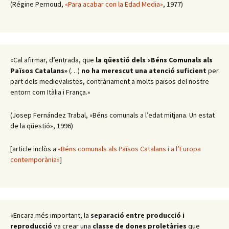
(Régine Pernoud,
«Para acabar con la Edad Media»
, 1977)
«Cal afirmar, d’entrada, que
la qüestió dels «Béns Comunals als
Països Catalans»
(…)
no ha merescut una atenció suficient
per
part dels medievalistes, contràriament a molts països del nostre
entorn com Itàlia i França.»
(Josep Fernández Trabal, «Béns comunals a l’edat mitjana. Un estat
de la qüestió», 1996)
[article inclòs a
«Béns comunals als Països Catalans i a l’Europa
contemporània»
]
«Encara més important, la
separació entre producció i
reproducció
va crear una
classe de dones proletàries
que