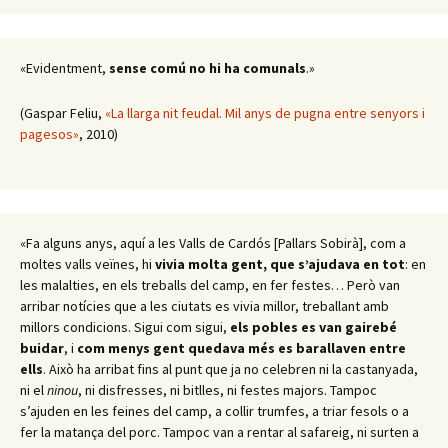
d’entrades
«Evidentment,
sense comú no hi ha comunals
.»
(Gaspar Feliu,
«La llarga nit feudal. Mil anys de pugna entre senyors i
pagesos»
, 2010)
«Fa alguns anys, aquí a les Valls de Cardós [Pallars Sobirà], com a
moltes valls veïnes, hi
vivia molta gent, que s’ajudava en tot
: en
les malalties, en els treballs del camp, en fer festes… Però van
arribar notícies que a les ciutats es vivia millor, treballant amb
millors condicions. Sigui com sigui,
els pobles es van gairebé
buidar
, i
com menys gent quedava més es barallaven entre
ells
. Això ha arribat fins al punt que ja no celebren ni la castanyada,
ni el
ninou
, ni disfresses, ni bitlles, ni festes majors. Tampoc
s’ajuden en les feines del camp, a collir trumfes, a triar fesols o a
fer la matança del porc. Tampoc van a rentar al safareig, ni surten a