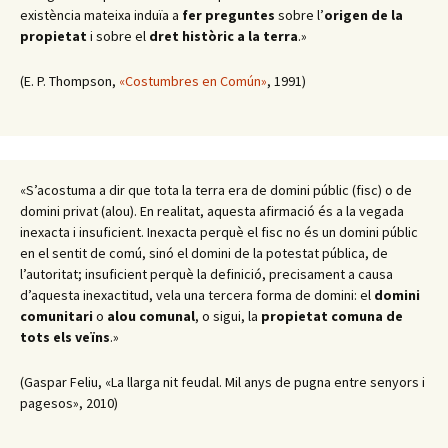
existència mateixa induïa a
fer preguntes
sobre l’
origen de la
propietat
i sobre el
dret històric a la terra
.
»
(E. P. Thompson,
«Costumbres en Común»
, 1991)
«S’acostuma a dir que tota la terra era de domini públic (fisc) o de
domini privat (alou). En realitat, aquesta afirmació és a la vegada
inexacta i insuficient. Inexacta perquè el fisc no és un domini públic
en el sentit de comú, sinó el domini de la potestat pública, de
l’autoritat; insuficient perquè la definició, precisament a causa
d’aquesta inexactitud, vela una tercera forma de domini: el
domini
comunitari
o
alou comunal
, o sigui, la
propietat comuna de
tots els veïns
.»
(Gaspar Feliu, «La llarga nit feudal. Mil anys de pugna entre senyors i
pagesos», 2010)