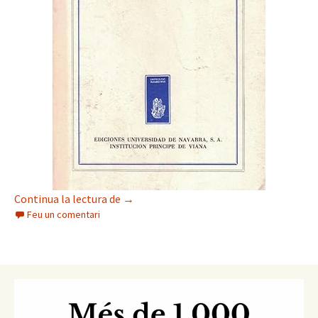
La desamortització civil a Navarra
Continua la lectura de
→
Feu un comentari