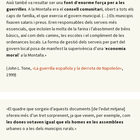
Això també va resultar ser una
font d’enorme força per a les
guerrilles
. A la Montaña era el
consell comunitari
, obert a tots els
caps de família, el que exercia el govern municipal. (…) Els municipis
fixaven salaris i preus. Eren responsables dels serveis més
essencials, que incloïen la molta de la farina i l’abastiment de béns
bàsics, així com dels camins, les escoles i el compliment de les
ordenances locals. La forma de gestió dels serveis per part del
govern local posa de manifest la superivència d’una ‘
economia
moral
’ a la Montaña.»
(John L. Tone,
«La guerrilla española y la derrota de Napoleón»
,
1999)
«El quadre que sorgeix d’aquests documents [de l’edat mitjana]
ofereix més d’un tret sorprenent, ja que veiem, per exemple, com
les dones votaven igual que els homes en les assemblees
urbanes o a les dels municipis rurals.»