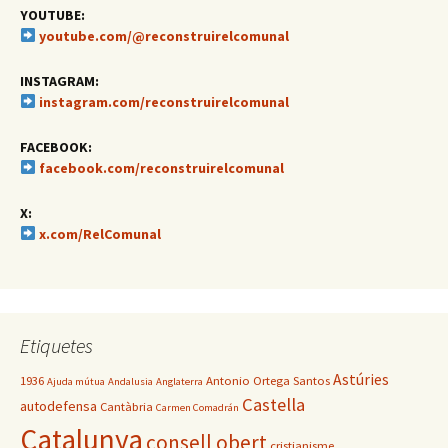
YOUTUBE:
youtube.com/@reconstruirelcomunal
INSTAGRAM:
instagram.com/reconstruirelcomunal
FACEBOOK:
facebook.com/reconstruirelcomunal
X:
x.com/RelComunal
Etiquetes
Astúries
1936
Antonio Ortega Santos
Ajuda mútua
Andalusia
Anglaterra
Castella
autodefensa
Cantàbria
Carmen Comadrán
Catalunya
consell obert
cristianisme