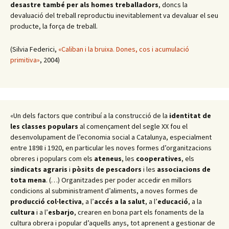
desastre també per als homes treballadors
, doncs la
devaluació del treball reproductiu inevitablement va devaluar el seu
producte, la força de treball.
(Silvia Federici,
«Caliban i la bruixa. Dones, cos i acumulació
primitiva»
, 2004)
«Un dels factors que contribuí a la construcció de la
identitat de
les classes populars
al començament del segle XX fou el
desenvolupament de l’economia social a Catalunya, especialment
entre 1898 i 1920, en particular les noves formes d’organitzacions
obreres i populars com els
ateneus
, les
cooperatives
, els
sindicats agraris
i
pòsits de pescadors
i les
associacions de
tota mena
. (…) Organitzades per poder accedir en millors
condicions al subministrament d’aliments, a noves formes de
producció col·lectiva
, a l’
accés a la salut
, a l’
educació
, a la
cultura
i a l’
esbarjo
, crearen en bona part els fonaments de la
cultura obrera i popular d’aquells anys, tot aprenent a gestionar de