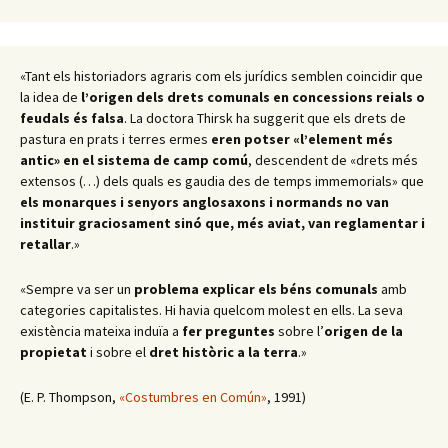
«Tant els historiadors agraris com els jurídics semblen coincidir que
la idea de
l’origen dels drets comunals en concessions reials o
feudals és falsa
. La doctora Thirsk ha suggerit que els drets de
pastura en prats i terres ermes
eren potser «l’element més
antic» en el sistema de camp comú
, descendent de «drets més
extensos (…) dels quals es gaudia des de temps immemorials» que
els monarques i senyors anglosaxons i normands no van
instituir graciosament sinó que, més aviat, van reglamentar i
retallar
.
»
«Sempre va ser un
problema
explicar els béns comunals
amb
categories capitalistes. Hi havia quelcom molest en ells. La seva
existència mateixa induïa a
fer preguntes
sobre l’
origen de la
propietat
i sobre el
dret històric a la terra
.
»
(E. P. Thompson,
«Costumbres en Común»
, 1991)