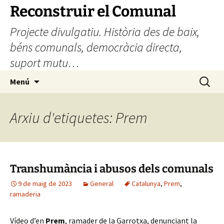
Vés
Reconstruir el Comunal
al
Projecte divulgatiu. Història des de baix,
contingut
béns comunals, democràcia directa,
suport mutu…
Cerca:
Menú
Arxiu d'etiquetes: Prem
Transhumància i abusos dels comunals
9 de maig de 2023
General
Catalunya
,
Prem
,
ramaderia
Vídeo d’en
Prem
, ramader de la Garrotxa, denunciant la