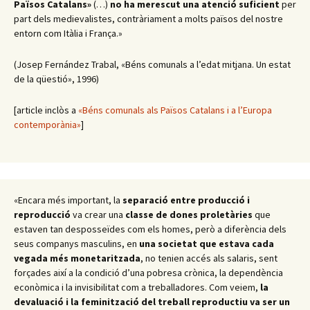
Països Catalans»
(…)
no ha merescut una atenció suficient
per
part dels medievalistes, contràriament a molts països del nostre
entorn com Itàlia i França.»
(Josep Fernández Trabal, «Béns comunals a l’edat mitjana. Un estat
de la qüestió», 1996)
[article inclòs a
«Béns comunals als Països Catalans i a l’Europa
contemporània»
]
«Encara més important, la
separació entre producció i
reproducció
va crear una
classe de dones proletàries
que
estaven tan desposseïdes com els homes, però a diferència dels
seus companys masculins, en
una societat que estava cada
vegada més monetaritzada
, no tenien accés als salaris, sent
forçades així a la condició d’una pobresa crònica, la dependència
econòmica i la invisibilitat com a treballadores. Com veiem,
la
devaluació i la feminització del treball reproductiu va ser un