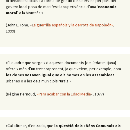
ordenances locals. La forma de gestió dels serveis per part del
govern local posa de manifest la superivència d’una ‘
economia
moral
’ a la Montaña.»
(John L. Tone,
«La guerrilla española y la derrota de Napoleón»
,
1999)
«El quadre que sorgeix d’aquests documents [de l’edat mitjana]
ofereix més d’un tret sorprenent, ja que veiem, per exemple, com
les dones votaven igual que els homes en les assemblees
urbanes o a les dels municipis rurals.»
(Régine Pernoud,
«Para acabar con la Edad Media»
, 1977)
«Cal afirmar, d’entrada, que
la qüestió dels «Béns Comunals als