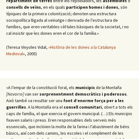
repartiment de terres
entre els repobladors, les
assemblees
o
consells de veïns
, en els quals
participen homes i dones
, són
típiques de la primera colonització; denoten una estructura
sociopolítica lligada al veïnatge i derivada de l’estructura de
famílies, que eren veritables cèl·lules bàsiques de la societat, i no
cal insistir que les dones eren el cor de la família.»
(Teresa Vinyoles Vidal,
«Història de les dones a la Catalunya
Medieval
», 2005)
«A l’empar de la constitució foral, els
municipis
de la Montaña
[Navarra]
van ser
sorprenentment democràtics i poderosos
.
Això també va resultar ser una
font d’enorme força per a les
guerrilles
. A la Montaña era el
consell comunitari
, obert a tots els
caps de família, el que exercia el govern municipal. (…) Els municipis
fixaven salaris i preus. Eren responsables dels serveis més
essencials, que incloïen la molta de la farina i l’abastiment de béns
bàsics, així com dels camins, les escoles i el compliment de les