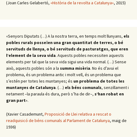
(Joan Carles Gelabertó,
«Història de la revolta a Catalunya»
, 2015)
«Senyors Diputats (…) A la nostra terra, en temps molt llunyans,
els
pobles rurals posseïen una gran quantitat de terres, o bé
servituds de llenya, o bé servituds de pasturatges, que eren
l’element de la seva vida
. Aquests pobles necessiten aquests
elements per tal que la seva vida sigui una vida normal. (…) Sense
això, aquests pobles són a la
summa misèria
. No és d’avui el
problema, és un problema antic i molt vell, és un problema que
s’estén per totes les muntanyes; és
un problema de totes les
muntanyes de Catalunya
. (…)
els béns comunals
, senzillament i
netament –la paraula és dura, però s’ha de dir–,
s’han robat en
gran part
».
(Xavier Casademunt,
Proposició de Llei relativa a rescat o
readquisicó de béns comunals al Parlament de Catalunya
, maig de
1936)