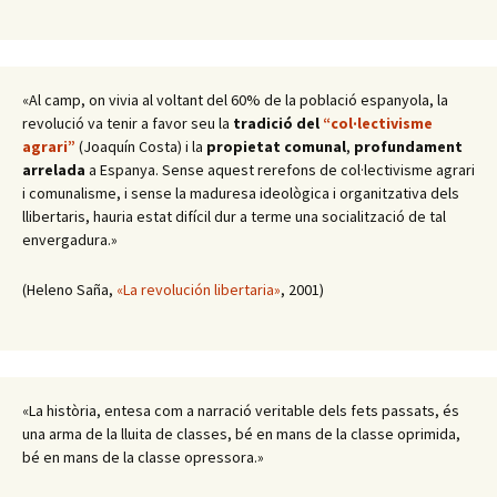
«Al camp, on vivia al voltant del 60% de la població espanyola, la
revolució va tenir a favor seu la
tradició del
“col·lectivisme
agrari”
(Joaquín Costa) i la
propietat comunal
,
profundament
arrelada
a Espanya. Sense aquest rerefons de col·lectivisme agrari
i comunalisme, i sense la maduresa ideològica i organitzativa dels
llibertaris, hauria estat difícil dur a terme una socialització de tal
envergadura.»
(Heleno Saña,
«La revolución libertaria»
, 2001)
«La història, entesa com a narració veritable dels fets passats, és
una arma de la lluita de classes, bé en mans de la classe oprimida,
bé en mans de la classe opressora.»