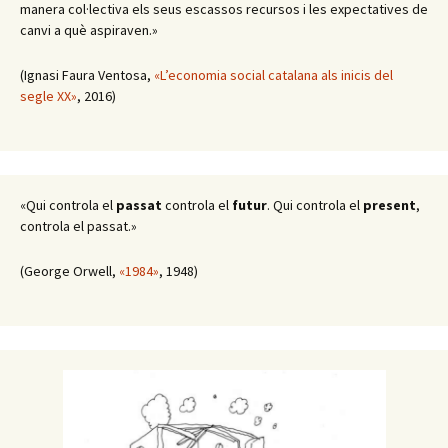
manera col·lectiva els seus escassos recursos i les expectatives de
canvi a què aspiraven.»
(Ignasi Faura Ventosa,
«L’economia social catalana als inicis del
segle XX»
, 2016)
«Qui controla el
passat
controla el
futur
. Qui controla el
present
,
controla el passat.»
(George Orwell,
«1984»
, 1948)