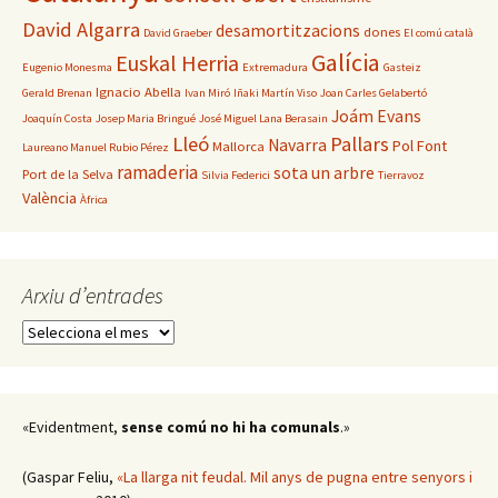
David Algarra
desamortitzacions
dones
David Graeber
El comú català
Galícia
Euskal Herria
Eugenio Monesma
Extremadura
Gasteiz
Ignacio Abella
Gerald Brenan
Ivan Miró
Iñaki Martín Viso
Joan Carles Gelabertó
Joám Evans
Joaquín Costa
Josep Maria Bringué
José Miguel Lana Berasain
Lleó
Pallars
Navarra
Pol Font
Mallorca
Laureano Manuel Rubio Pérez
ramaderia
sota un arbre
Port de la Selva
Silvia Federici
Tierravoz
València
Àfrica
Arxiu d’entrades
Arxiu
d’entrades
«Evidentment,
sense comú no hi ha comunals
.»
(Gaspar Feliu,
«La llarga nit feudal. Mil anys de pugna entre senyors i