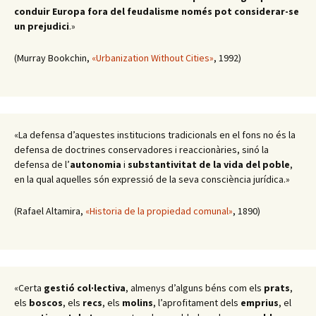
conduir Europa fora del feudalisme només pot considerar-se
un prejudici
.»
(Murray Bookchin,
«Urbanization Without Cities»
, 1992)
«La defensa d’aquestes institucions tradicionals en el fons no és la
defensa de doctrines conservadores i reaccionàries, sinó la
defensa de l’
autonomia
i
substantivitat de la vida del poble
,
en la qual aquelles són expressió de la seva consciència jurídica.»
(Rafael Altamira,
«Historia de la propiedad comunal»
, 1890)
«Certa
gestió col·lectiva
, almenys d’alguns béns com els
prats
,
els
boscos
, els
recs
, els
molins
, l’aprofitament dels
emprius
, el