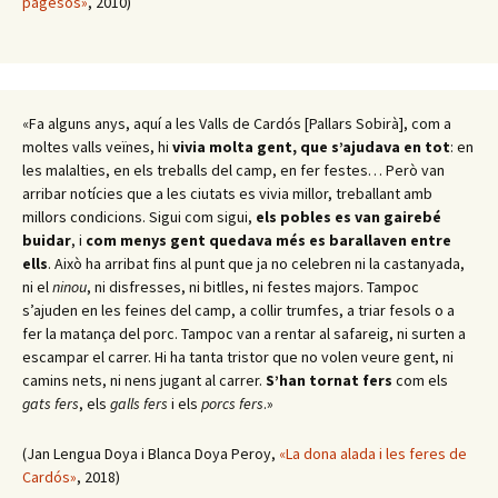
pagesos»
, 2010)
«Fa alguns anys, aquí a les Valls de Cardós [Pallars Sobirà], com a
moltes valls veïnes, hi
vivia molta gent, que s’ajudava en tot
: en
les malalties, en els treballs del camp, en fer festes… Però van
arribar notícies que a les ciutats es vivia millor, treballant amb
millors condicions. Sigui com sigui,
els pobles es van gairebé
buidar
, i
com menys gent quedava més es barallaven entre
ells
. Això ha arribat fins al punt que ja no celebren ni la castanyada,
ni el
ninou
, ni disfresses, ni bitlles, ni festes majors. Tampoc
s’ajuden en les feines del camp, a collir trumfes, a triar fesols o a
fer la matança del porc. Tampoc van a rentar al safareig, ni surten a
escampar el carrer. Hi ha tanta tristor que no volen veure gent, ni
camins nets, ni nens jugant al carrer.
S’han tornat fers
com els
gats fers
, els
galls fers
i els
porcs fers
.»
(Jan Lengua Doya i Blanca Doya Peroy,
«La dona alada i les feres de
Cardós»
, 2018)