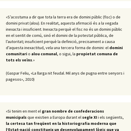
«S’acostuma a dir que tota la terra era de domini públic (fisc) o de
domini privat (alou). En realitat, aquesta afirmació és a la vegada
inexacta i insuficient. Inexacta perquè el fisc no és un domini públic
en el sentit de comú, sinó el domini de la potestat pública, de
l’autoritat; insuficient perquè la definició, precisament a causa
d’aquesta inexactitud, vela una tercera forma de domini: el
domini
comunitari
o
alou comunal
, o sigui, la
propietat comuna de
tots els veïns
.»
(Gaspar Feliu, «La llarga nit feudal. Mil anys de pugna entre senyors i
pagesos», 2010)
«Si tenim en ment el
gran nombre de confederacions
municipals
que existien a Europa durant el
segle XI
i els següents,
la certesa tan freqüent en la historiografia moderna que
l’Estat-nació constitueix un desenvolupament lògic que va