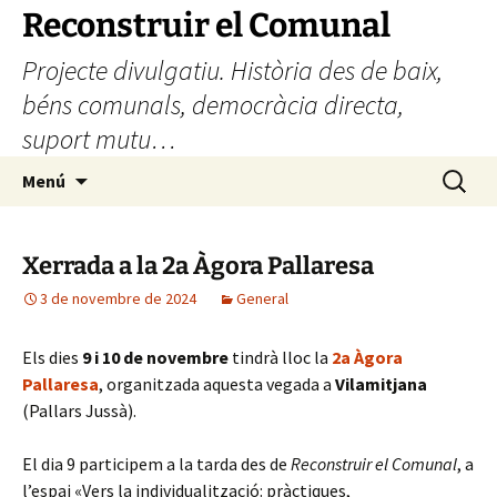
Vés
Reconstruir el Comunal
al
Projecte divulgatiu. Història des de baix,
contingut
béns comunals, democràcia directa,
suport mutu…
Cerca:
Menú
Xerrada a la 2a Àgora Pallaresa
3 de novembre de 2024
General
Els dies
9 i 10 de novembre
tindrà lloc la
2a Àgora
Pallaresa
, organitzada aquesta vegada a
Vilamitjana
(Pallars Jussà).
El dia 9 participem a la tarda des de
Reconstruir el Comunal
, a
l’espai «Vers la individualització: pràctiques,