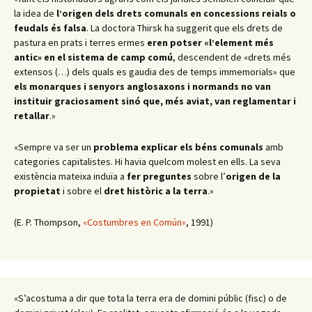
la idea de
l’origen dels drets comunals en concessions reials o
feudals és falsa
. La doctora Thirsk ha suggerit que els drets de
pastura en prats i terres ermes
eren potser «l’element més
antic» en el sistema de camp comú
, descendent de «drets més
extensos (…) dels quals es gaudia des de temps immemorials» que
els monarques i senyors anglosaxons i normands no van
instituir graciosament sinó que, més aviat, van reglamentar i
retallar
.
»
«Sempre va ser un
problema
explicar els béns comunals
amb
categories capitalistes. Hi havia quelcom molest en ells. La seva
existència mateixa induïa a
fer preguntes
sobre l’
origen de la
propietat
i sobre el
dret històric a la terra
.
»
(E. P. Thompson,
«Costumbres en Común»
, 1991)
«S’acostuma a dir que tota la terra era de domini públic (fisc) o de