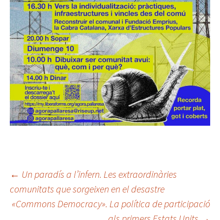
Navegació
←
Un paradís a l’infern. Les extraordinàries
comunitats que sorgeixen en el desastre
«Commons Democracy». La política de participació
per
als primers Estats Units
→