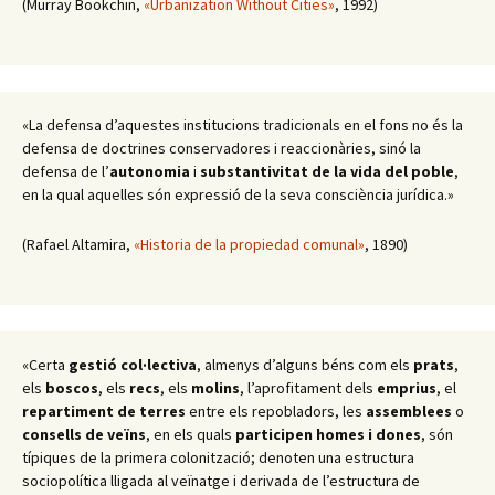
(Murray Bookchin,
«Urbanization Without Cities»
, 1992)
«La defensa d’aquestes institucions tradicionals en el fons no és la
defensa de doctrines conservadores i reaccionàries, sinó la
defensa de l’
autonomia
i
substantivitat de la vida del poble
,
en la qual aquelles són expressió de la seva consciència jurídica.»
(Rafael Altamira,
«Historia de la propiedad comunal»
, 1890)
«Certa
gestió col·lectiva
, almenys d’alguns béns com els
prats
,
els
boscos
, els
recs
, els
molins
, l’aprofitament dels
emprius
, el
repartiment de terres
entre els repobladors, les
assemblees
o
consells de veïns
, en els quals
participen homes i dones
, són
típiques de la primera colonització; denoten una estructura
sociopolítica lligada al veïnatge i derivada de l’estructura de