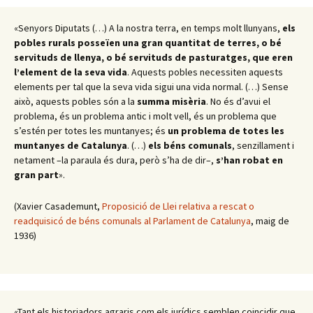
«Senyors Diputats (…) A la nostra terra, en temps molt llunyans,
els
pobles rurals posseïen una gran quantitat de terres, o bé
servituds de llenya, o bé servituds de pasturatges, que eren
l’element de la seva vida
. Aquests pobles necessiten aquests
elements per tal que la seva vida sigui una vida normal. (…) Sense
això, aquests pobles són a la
summa misèria
. No és d’avui el
problema, és un problema antic i molt vell, és un problema que
s’estén per totes les muntanyes; és
un problema de totes les
muntanyes de Catalunya
. (…)
els béns comunals
, senzillament i
netament –la paraula és dura, però s’ha de dir–,
s’han robat en
gran part
».
(Xavier Casademunt,
Proposició de Llei relativa a rescat o
readquisicó de béns comunals al Parlament de Catalunya
, maig de
1936)
«Tant els historiadors agraris com els jurídics semblen coincidir que