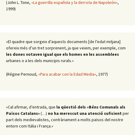
(John L. Tone,
«La guerrilla española y la derrota de Napoleón»
,
1999)
«El quadre que sorgeix d’aquests documents [de l’edat mitjana]
ofereix més d’un tret sorprenent, ja que veiem, per exemple, com
les dones votaven igual que els homes en les assemblees
urbanes o a les dels municipis rurals.»
(Régine Pernoud,
«Para acabar con la Edad Media»
, 1977)
«Cal afirmar, d’entrada, que
la qüestió dels «Béns Comunals als
Països Catalans»
(…)
no ha merescut una atenció suficient
per
part dels medievalistes, contràriament a molts països del nostre
entorn com Itàlia i França.»