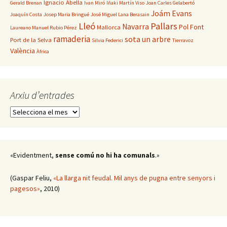
Ignacio Abella
Gerald Brenan
Ivan Miró
Iñaki Martín Viso
Joan Carles Gelabertó
Joám Evans
Joaquín Costa
Josep Maria Bringué
José Miguel Lana Berasain
Lleó
Pallars
Navarra
Pol Font
Mallorca
Laureano Manuel Rubio Pérez
ramaderia
sota un arbre
Port de la Selva
Silvia Federici
Tierravoz
València
Àfrica
Arxiu d’entrades
Arxiu
d’entrades
«Evidentment,
sense comú no hi ha comunals
.»
(Gaspar Feliu,
«La llarga nit feudal. Mil anys de pugna entre senyors i
pagesos»
, 2010)