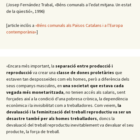
(Josep Fernández Trabal, «Béns comunals a l’edat mitjana. Un estat
de la qüestió», 1996)
[article inclòs a
«Béns comunals als Països Catalans i a l’Europa
contemporània»
]
«Encara més important, la
separació entre producció i
reproducció
va crear una
classe de dones proletàries
que
estaven tan desposseïdes com els homes, però a diferència dels
seus companys masculins, en
una societat que estava cada
vegada més monetaritzada
, no tenien accés als salaris, sent
forçades així a la condició d’una pobresa crònica, la dependència
econòmica i la invisibilitat com a treballadores. Com veiem,
la
devaluació i la feminització del treball reproductiu va ser un
desastre també per als homes treballadors
, doncs la
devaluació del treball reproductiu inevitablement va devaluar el seu
producte, la força de treball.