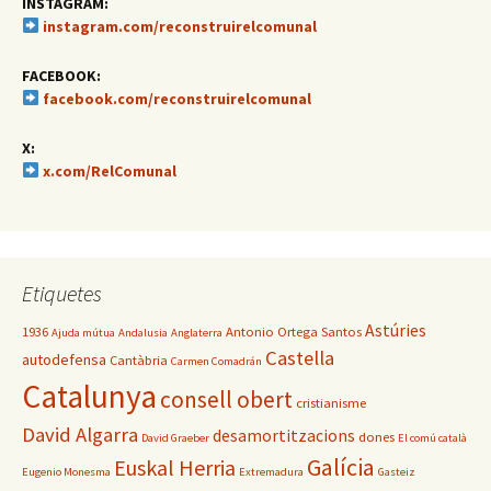
INSTAGRAM:
instagram.com/reconstruirelcomunal
FACEBOOK:
facebook.com/reconstruirelcomunal
X:
x.com/RelComunal
Etiquetes
Astúries
1936
Antonio Ortega Santos
Ajuda mútua
Andalusia
Anglaterra
Castella
autodefensa
Cantàbria
Carmen Comadrán
Catalunya
consell obert
cristianisme
David Algarra
desamortitzacions
dones
David Graeber
El comú català
Galícia
Euskal Herria
Eugenio Monesma
Extremadura
Gasteiz