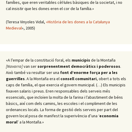
famílies, que eren veritables cèl·lules bàsiques de la societat, i no
cal insistir que les dones eren el cor de la família.»
(Teresa Vinyoles Vidal,
«Història de les dones a la Catalunya
Medieval
», 2005)
«A l’empar de la constitució foral, els
municipis
de la Montaña
[Navarra]
van ser
sorprenentment democràtics i poderosos
.
Això també va resultar ser una
font d’enorme força per a les
guerrilles
. A la Montaña era el
consell comunitari
, obert a tots els
caps de família, el que exercia el govern municipal. (…) Els municipis
fixaven salaris i preus. Eren responsables dels serveis més
essencials, que incloïen la molta de la farina i l’abastiment de béns
bàsics, així com dels camins, les escoles i el compliment de les
ordenances locals. La forma de gestió dels serveis per part del
govern local posa de manifest la superivència d’una ‘
economia
moral
’ a la Montaña.»