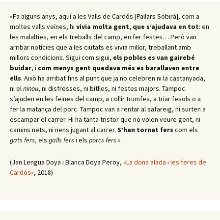
«Fa alguns anys, aquí a les Valls de Cardós [Pallars Sobirà], com a
moltes valls veïnes, hi
vivia molta gent, que s’ajudava en tot
: en
les malalties, en els treballs del camp, en fer festes… Però van
arribar notícies que a les ciutats es vivia millor, treballant amb
millors condicions. Sigui com sigui,
els pobles es van gairebé
buidar
, i
com menys gent quedava més es barallaven entre
ells
. Això ha arribat fins al punt que ja no celebren ni la castanyada,
ni el
ninou
, ni disfresses, ni bitlles, ni festes majors. Tampoc
s’ajuden en les feines del camp, a collir trumfes, a triar fesols o a
fer la matança del porc. Tampoc van a rentar al safareig, ni surten a
escampar el carrer. Hi ha tanta tristor que no volen veure gent, ni
camins nets, ni nens jugant al carrer.
S’han tornat fers
com els
gats fers
, els
galls fers
i els
porcs fers
.»
(Jan Lengua Doya i Blanca Doya Peroy,
«La dona alada i les feres de
Cardós»
, 2018)