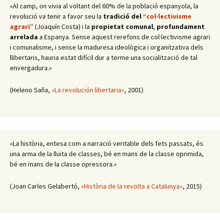
«Al camp, on vivia al voltant del 60% de la població espanyola, la
revolució va tenir a favor seu la
tradició del
“col·lectivisme
agrari”
(Joaquín Costa) i la
propietat comunal
,
profundament
arrelada
a Espanya. Sense aquest rerefons de col·lectivisme agrari
i comunalisme, i sense la maduresa ideològica i organitzativa dels
llibertaris, hauria estat difícil dur a terme una socialització de tal
envergadura.»
(Heleno Saña,
«La revolución libertaria»
, 2001)
«La història, entesa com a narració veritable dels fets passats, és
una arma de la lluita de classes, bé en mans de la classe oprimida,
bé en mans de la classe opressora.»
(Joan Carles Gelabertó,
«Història de la revolta a Catalunya»
, 2015)