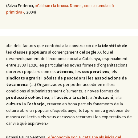
(Silvia Federici,
«Caliban i la bruixa. Dones, cos i acumulació
primitiva»
, 2004)
«Un dels factors que contribuí a la construcció de la
identitat de
les classes populars
al començament del segle XX fou el
desenvolupament de l’economia social a Catalunya, especialment
entre 1898 i 1920, en particular les noves formes d’organitzacions
obreres i populars com els
ateneus
, les
cooperatives
, els
sindicats agraris
i
pòsits de pescadors
i les
associacions de
tota mena
. (…) Organitzades per poder accedir en millors
condicions al subministrament d’aliments, a noves formes de
producció col·lectiva
, a l’
accés a la salut
, a l’
educació
, a la
cultura
i a l’
esbarjo
, crearen en bona part els fonaments de la
cultura obrera i popular d’aquells anys, tot aprenent a gestionar de
manera col·lectiva els seus escassos recursos i les expectatives de
canvi a què aspiraven.»
(Ignasi Faura Ventosa,
«L’economia social catalana als inicis del