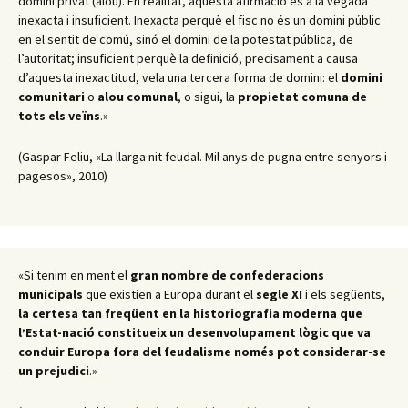
domini privat (alou). En realitat, aquesta afirmació és a la vegada
inexacta i insuficient. Inexacta perquè el fisc no és un domini públic
en el sentit de comú, sinó el domini de la potestat pública, de
l’autoritat; insuficient perquè la definició, precisament a causa
d’aquesta inexactitud, vela una tercera forma de domini: el
domini
comunitari
o
alou comunal
, o sigui, la
propietat comuna de
tots els veïns
.»
(Gaspar Feliu, «La llarga nit feudal. Mil anys de pugna entre senyors i
pagesos», 2010)
«Si tenim en ment el
gran nombre de confederacions
municipals
que existien a Europa durant el
segle XI
i els següents,
la certesa tan freqüent en la historiografia moderna que
l’Estat-nació constitueix un desenvolupament lògic que va
conduir Europa fora del feudalisme només pot considerar-se
un prejudici
.»