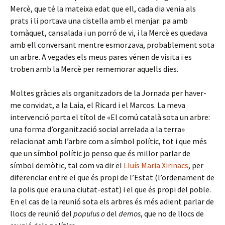
Mercè, que té la mateixa edat que ell, cada dia venia als
prats i li portava una cistella amb el menjar: pa amb
tomàquet, cansalada i un porró de vi, i la Mercè es quedava
amb ell conversant mentre esmorzava, probablement sota
un arbre. A vegades els meus pares vénen de visita i es
troben amb la Mercè per rememorar aquells dies.
Moltes gràcies als organitzadors de la Jornada per haver-
me convidat, a la Laia, el Ricard i el Marcos. La meva
intervenció porta el títol de «El comú català sota un arbre:
una forma d’organització social arrelada a la terra»
relacionat amb l’arbre com a símbol polític, tot i que més
que un símbol polític jo penso que és millor parlar de
símbol demòtic, tal com va dir el
Lluís Maria Xirinacs
, per
diferenciar entre el que és propi de l’Estat (l’ordenament de
la polis que era una ciutat-estat) i el que és propi del poble.
En el cas de la reunió sota els arbres és més adient parlar de
llocs de reunió del
populus o
del
demos
, que no de llocs de