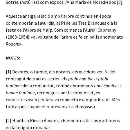
Sotres (Astúries) com explica l’Ana María de Moradiellos [8].
Aquesta antiga relació amb l’arbre continua en època
contemporània i avui dia, al Pi de les Tres Branques o a la
festa de l’Arbre de Maig. Com comenta l’Aureli Capmany
(1868-1954): «al voltant de l’arbre es feien balls anomenats
Rodons»
.
NOTES:
[1] Després, o també, els notaris, els que donaven fe del
contingut dels actes, serien els
probi homines
i
probi
feminae
de la comunitat, també anomenats
boni homines
i
bonae feminae
, reconeguts per la comunitat, es
caracteritzaven per la seva conducta exemplaritzant. Més
tard aquest paper el representaria el mossèn.
[2] Hipólito Riesco Álvarez, «Elementos líticos y arbóreos
en la religión romana».