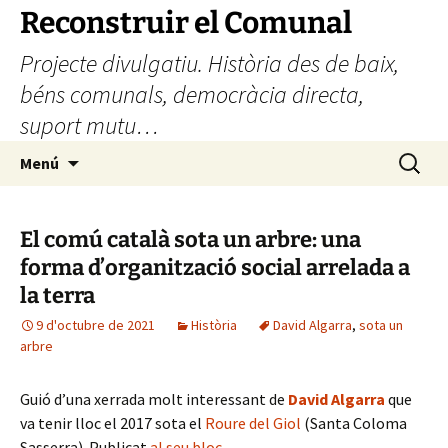
Vés
Reconstruir el Comunal
al
Projecte divulgatiu. Història des de baix,
contingut
béns comunals, democràcia directa,
suport mutu…
Cerca:
Menú
El comú català sota un arbre: una
forma d’organització social arrelada a
la terra
9 d'octubre de 2021
Història
David Algarra
,
sota un
arbre
Guió d’una xerrada molt interessant de
David Algarra
que
va tenir lloc el 2017 sota el
Roure del Giol
(Santa Coloma
Sasserra). Publicat
al seu bloc
.