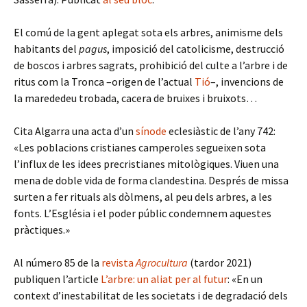
El comú de la gent aplegat sota els arbres, animisme dels
habitants del
pagus
, imposició del catolicisme, destrucció
de boscos i arbres sagrats, prohibició del culte a l’arbre i de
ritus com la Tronca –origen de l’actual
Tió
–, invencions de
la marededeu trobada, cacera de bruixes i bruixots…
Cita Algarra una acta d’un
sínode
eclesiàstic de l’any 742:
«Les poblacions cristianes camperoles segueixen sota
l’influx de les idees precristianes mitològiques. Viuen una
mena de doble vida de forma clandestina. Després de missa
surten a fer rituals als dòlmens, al peu dels arbres, a les
fonts. L’Església i el poder públic condemnem aquestes
pràctiques.»
Al número 85 de la
revista
Agrocultura
(tardor 2021)
publiquen l’article
L’arbre: un aliat per al futur
: «En un
context d’inestabilitat de les societats i de degradació dels