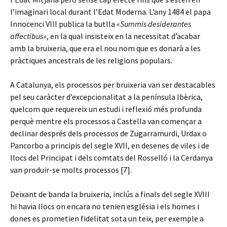
l’imaginari local durant l’Edat Moderna. L’any 1484 el papa
Innocenci VIII publica la butlla
«Summis desiderantes
affectibus»
,
en la qual insisteix en la necessitat d’acabar
amb la bruixeria, que era el nou nom que es donarà a les
pràctiques ancestrals de les religions populars.
A Catalunya, els processos per bruixeria van ser destacables
pel seu caràcter d’excepcionalitat a la península Ibèrica,
quelcom que requereix un estudi i reflexió més profunda
perquè mentre els processos a Castella van començar a
declinar després dels processos de Zugarramurdi, Urdax o
Pancorbo a principis del segle XVII, en desenes de viles i de
llocs del Principat i dels comtats del Rosselló i la Cerdanya
van produir-se molts processos [7].
Deixant de banda la bruixeria, inclús a finals del segle XVIII
hi havia llocs on encara no tenien església i els homes i
dones es prometien fidelitat sota un teix, per exemple a