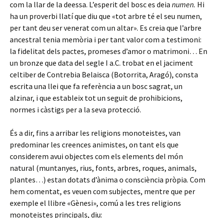
com la llar de la deessa. L’esperit del bosc es deia
numen.
Hi
ha un proverbi llatí que diu que «tot arbre té el seu numen,
per tant deu ser venerat com un altar». Es creia que l’arbre
ancestral tenia memòria i per tant valor com a testimoni:
la fidelitat dels pactes, promeses d’amor o matrimoni… En
un bronze que data del segle I a.C. trobat en el jaciment
celtiber de Contrebia Belaisca (Botorrita, Aragó), consta
escrita una llei que fa referència a un bosc sagrat, un
alzinar, i que estableix tot un seguit de prohibicions,
normes i càstigs per a la seva protecció.
És a dir, fins a arribar les religions monoteistes, van
predominar les creences animistes, on tant els que
considerem avui objectes com els elements del món
natural (muntanyes, rius, fonts, arbres, roques, animals,
plantes…) estan dotats d’ànima o consciència pròpia. Com
hem comentat, es veuen com subjectes, mentre que per
exemple el llibre «Gènesi», comú a les tres religions
monoteistes principals, diu: