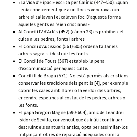
«La Vida d’Hipaci» escrita per Calínic (447-450): «quan
tenia coneixement que a un lloc es venerava a un
arbre el tallaven i el calaven foc. D’aquesta forma
aquelles gents es feien cristianes».
Al Concili IV d’Arlès (452) (cànon 23) es prohibeix el
culte a les pedres, fonts i arbres.
El Concili d’Autissiod (561/605) ordena tallar els
arbres sagrats i destruir les fonts.
El Concili de Tours (567) estableix la pena
d’excomunicació per aquest culte.
Concili II de Braga (571): No està permès als cristians
conservar les tradicions dels gentils [4], per exemple
cobrir les cases amb llorer o la verdor dels arbres,
encendre espelmes al costat de les pedres, arbres o
les fonts.
El papa Gregori Magne (590-604), amic de Leandre i
Isidor de Sevilla, convençut que és inútil continuar
destruint els santuaris antics, opta per assimilar-los
mitjançant obres de reparació adequades com la