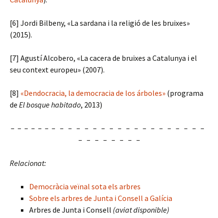
[6] Jordi Bilbeny, «La sardana i la religió de les bruixes»
(2015).
[7] Agustí Alcobero, «La cacera de bruixes a Catalunya i el
seu context europeu» (2007).
[8]
«Dendocracia, la democracia de los árboles»
(programa
de
El bosque habitado
, 2013)
– – – – – – – – – – – – – – – – – – – – – – – – –
– – – – – – – –
Relacionat:
Democràcia veïnal sota els arbres
Sobre els arbres de Junta i Consell a Galícia
Arbres de Junta i Consell
(aviat disponible)