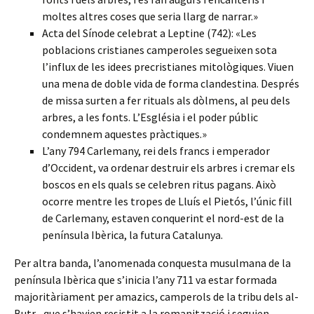
moltes altres coses que seria llarg de narrar.»
Acta del Sínode celebrat a Leptine (742): «Les
poblacions cristianes camperoles segueixen sota
l’influx de les idees precristianes mitològiques. Viuen
una mena de doble vida de forma clandestina. Després
de missa surten a fer rituals als dòlmens, al peu dels
arbres, a les fonts. L’Església i el poder públic
condemnem aquestes pràctiques.»
L’any 794 Carlemany, rei dels francs i emperador
d’Occident, va ordenar destruir els arbres i cremar els
boscos en els quals se celebren ritus pagans. Això
ocorre mentre les tropes de Lluís el Pietós, l’únic fill
de Carlemany, estaven conquerint el nord-est de la
península Ibèrica, la futura Catalunya.
Per altra banda, l’anomenada conquesta musulmana de la
península Ibèrica que s’inicia l’any 711 va estar formada
majoritàriament per amazics, camperols de la tribu dels al-
Butr –que s’havien resistit a la romanització i seguien