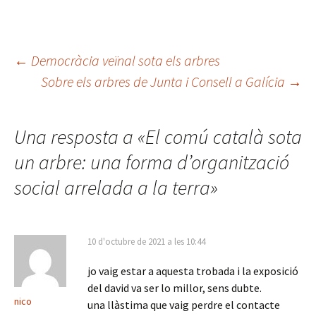
Navegació
←
Democràcia veïnal sota els arbres
Sobre els arbres de Junta i Consell a Galícia
→
per
Una resposta a «
El comú català sota
les
un arbre: una forma d’organització
social arrelada a la terra
»
entrades
10 d'octubre de 2021 a les 10:44
jo vaig estar a aquesta trobada i la exposició
del david va ser lo millor, sens dubte.
nico
una llàstima que vaig perdre el contacte