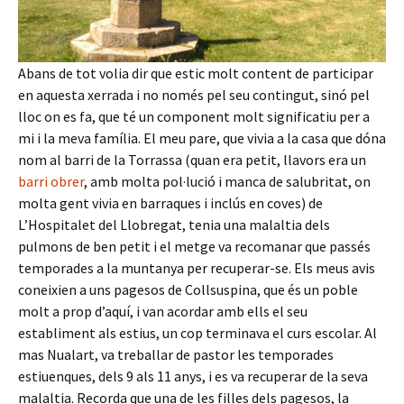
Abans de tot volia dir que estic molt content de participar
en aquesta xerrada i no només pel seu contingut, sinó pel
lloc on es fa, que té un component molt significatiu per a
mi i la meva família. El meu pare, que vivia a la casa que dóna
nom al barri de la Torrassa (quan era petit, llavors era un
barri obrer
, amb molta pol·lució i manca de salubritat, on
molta gent vivia en barraques i inclús en coves) de
L’Hospitalet del Llobregat, tenia una malaltia dels
pulmons de ben petit i el metge va recomanar que passés
temporades a la muntanya per recuperar-se. Els meus avis
coneixien a uns pagesos de Collsuspina, que és un poble
molt a prop d’aquí, i van acordar amb ells el seu
establiment als estius, un cop terminava el curs escolar. Al
mas Nualart, va treballar de pastor les temporades
estiuenques, dels 9 als 11 anys, i es va recuperar de la seva
malaltia. Recorda que una de les filles dels pagesos, la