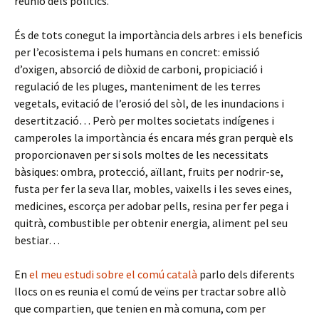
reunió dels polítics.
És de tots conegut la importància dels arbres i els beneficis
per l’ecosistema i pels humans en concret: emissió
d’oxigen, absorció de diòxid de carboni, propiciació i
regulació de les pluges, manteniment de les terres
vegetals, evitació de l’erosió del sòl, de les inundacions i
desertització… Però per moltes societats indígenes i
camperoles la importància és encara més gran perquè els
proporcionaven per si sols moltes de les necessitats
bàsiques: ombra, protecció, aïllant, fruits per nodrir-se,
fusta per fer la seva llar, mobles, vaixells i les seves eines,
medicines, escorça per adobar pells, resina per fer pega i
quitrà, combustible per obtenir energia, aliment pel seu
bestiar…
En
el meu estudi sobre el comú català
parlo dels diferents
llocs on es reunia el comú de veïns per tractar sobre allò
que compartien, que tenien en mà comuna, com per