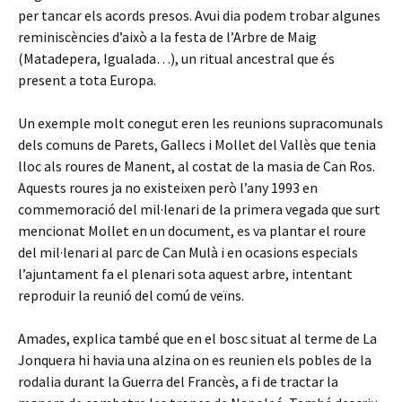
per tancar els acords presos. Avui dia podem trobar algunes
reminiscències d’això a la festa de l’Arbre de Maig
(Matadepera, Igualada…), un ritual ancestral que és
present a tota Europa.
Un exemple molt conegut eren les reunions supracomunals
dels comuns de Parets, Gallecs i Mollet del Vallès que tenia
lloc als roures de Manent, al costat de la masia de Can Ros.
Aquests roures ja no existeixen però l’any 1993 en
commemoració del mil·lenari de la primera vegada que surt
mencionat Mollet en un document, es va plantar el roure
del mil·lenari al parc de Can Mulà i en ocasions especials
l’ajuntament fa el plenari sota aquest arbre, intentant
reproduir la reunió del comú de veïns.
Amades, explica també que en el bosc situat al terme de La
Jonquera hi havia una alzina on es reunien els pobles de la
rodalia durant la Guerra del Francès, a fi de tractar la