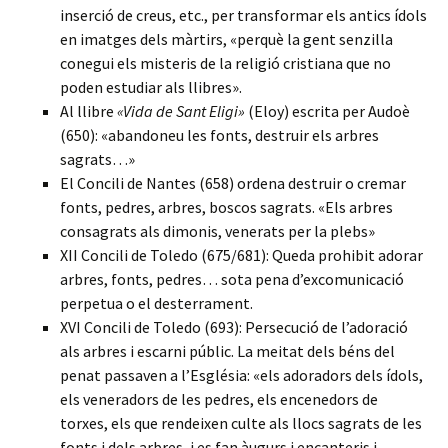
inserció de creus, etc., per transformar els antics ídols
en imatges dels màrtirs, «perquè la gent senzilla
conegui els misteris de la religió cristiana que no
poden estudiar als llibres».
Al llibre
«Vida de Sant Eligi»
(Eloy) escrita per Audoè
(650): «abandoneu les fonts, destruir els arbres
sagrats…»
El Concili de Nantes (658) ordena destruir o cremar
fonts, pedres, arbres, boscos sagrats. «Els arbres
consagrats als dimonis, venerats per la plebs»
XII Concili de Toledo (675/681): Queda prohibit adorar
arbres, fonts, pedres… sota pena d’excomunicació
perpetua o el desterrament.
XVI Concili de Toledo (693): Persecució de l’adoració
als arbres i escarni públic. La meitat dels béns del
penat passaven a l’Església: «els adoradors dels ídols,
els veneradors de les pedres, els encenedors de
torxes, els que rendeixen culte als llocs sagrats de les
fonts i dels arbres, i es fan àugurs i encanteris i