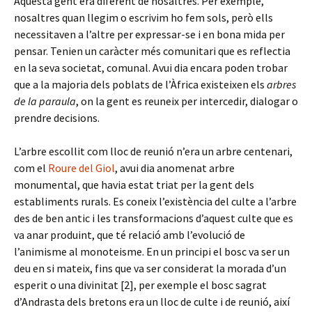
Aquesta gent era diferent de nosaltres. Per exemple,
nosaltres quan llegim o escrivim ho fem sols, però ells
necessitaven a l’altre per expressar-se i en bona mida per
pensar. Tenien un caràcter més comunitari que es reflectia
en la seva societat, comunal. Avui dia encara poden trobar
que a la majoria dels poblats de l’Àfrica existeixen els
arbres
de la paraula
, on la gent es reuneix per intercedir, dialogar o
prendre decisions.
L’arbre escollit com lloc de reunió n’era un arbre centenari,
com el
Roure del Giol
, avui dia anomenat arbre
monumental, que havia estat triat per la gent dels
establiments rurals. Es coneix l’existència del culte a l’arbre
des de ben antic i les transformacions d’aquest culte que es
va anar produint, que té relació amb l’evolució de
l’animisme al monoteisme. En un principi el bosc va ser un
deu en si mateix, fins que va ser considerat la morada d’un
esperit o una divinitat [2], per exemple el bosc sagrat
d’Andrasta dels bretons era un lloc de culte i de reunió, així