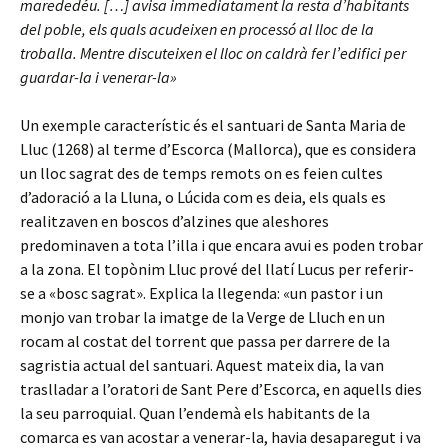
marededéu. […] avisa immediatament la resta d’habitants
del poble, els quals acudeixen en processó al lloc de la
troballa. Mentre discuteixen el lloc on caldrà fer l’edifici per
guardar-la i venerar-la»
Un exemple característic és el santuari de Santa Maria de
Lluc (1268) al terme d’Escorca (Mallorca), que es considera
un lloc sagrat des de temps remots on es feien cultes
d’adoració a la Lluna, o Lúcida com es deia, els quals es
realitzaven en boscos d’alzines que aleshores
predominaven a tota l’illa i que encara avui es poden trobar
a la zona. El topònim Lluc prové del llatí Lucus per referir-
se a «bosc sagrat». Explica la llegenda: «un pastor i un
monjo van trobar la imatge de la Verge de Lluch en un
rocam al costat del torrent que passa per darrere de la
sagristia actual del santuari. Aquest mateix dia, la van
traslladar a l’oratori de Sant Pere d’Escorca, en aquells dies
la seu parroquial. Quan l’endemà els habitants de la
comarca es van acostar a venerar-la, havia desaparegut i va