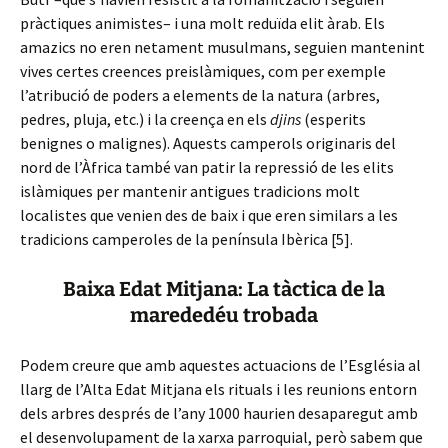
pràctiques animistes– i una molt reduïda elit àrab. Els
amazics no eren netament musulmans, seguien mantenint
vives certes creences preislàmiques, com per exemple
l’atribució de poders a elements de la natura (arbres,
pedres, pluja, etc.) i la creença en els
djins
(esperits
benignes o malignes). Aquests camperols originaris del
nord de l’Àfrica també van patir la repressió de les elits
islàmiques per mantenir antigues tradicions molt
localistes que venien des de baix i que eren similars a les
tradicions camperoles de la península Ibèrica [5].
Baixa Edat Mitjana: La tàctica de la
marededéu trobada
Podem creure que amb aquestes actuacions de l’Església al
llarg de l’Alta Edat Mitjana els rituals i les reunions entorn
dels arbres després de l’any 1000 haurien desaparegut amb
el desenvolupament de la xarxa parroquial, però sabem que