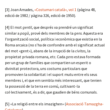
[3] Joan Amades,
«Costumari català», vol 1
(pàgina 48,
edició de 1982 / pàgina 326, edició de 1950).
[4] El mot
gentil
, que després va prendré un significat
similar a
pagà
, prové dels membres de la
gens
. Aquesta era
l’organització social, política i econòmica que existia en la
Roma arcaica (no s’ha de confondre amb el significat actual
del mot «gent»), abans de la irrupció de la
civitas
, la
propietat privada romana, etc. Cada
gens
estava formada
per un grup de famílies que compartien un esperit o
divinitat protectora, uns costums particulars que
promovien la solidaritat i el suport mutu entre els seus
membres i, el que em sembla més interessant, que tenien
la possessió de la terra en comú, cultivant-la
col·lectivament, és a dir, que gaudien de béns comunals.
[5] «La religió entre els imazighen» (
Associació Tamazgha-
Catalunya
).