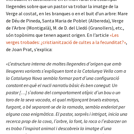
llegendes sobre que un pastor va trobar la imatge de la
Verge al costat, en les branques o en el buit d’un arbre: Mare
de Déu de Pineda, Santa Maria de Poblet (Albereda), Verge
de l’Arbre (Montigalà), M. de D. del Lledó (Granollers), etc.,
són topònims que tenen aquest origen. En l’article
«Les
verges trobades: ¿cristianització de cultes a la fecunditat?»
,
de Joan Prat, s’explica:
«L’estructura interna de moltes llegendes d’origen que amb
lleugeres variants s’expliquen tant a la Catalunya Vella com a
la Catalunya Nova sembla formar part d’una configuració
constant en què el nucli narratiu bàsic és ben conegut: Un
pastor […] s’adona del comportament atípic d’un bou o un
toro de la seva vacada, el qual mitjançant bruels estranys,
furgant, o bé separant-se de la ramada, sembla enderiat per
alguna cosa enigmàtica. El pastor, sorprès i intrigat, inicia una
recerca prop de la cova, l’arbre, la font, la roca o l’esbarzer on
es troba l’inspirat animal i descobreix la imatge d’una