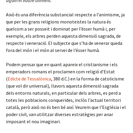
siguin el vostre aliment.
Això és una diferència substancial respecte a l’animisme, ja
que per les grans religions monoteistes la natura és
quelcom a ser posseït i dominat per l’ésser humà i, per
exemple, els arbres perden aquesta dimensió sagrada, de
respecte i veneració. El subjecte que s’ha de venerar queda
fora del món i el món al servei de l’ésser humà.
Podem pensar que en quant apareix el cristianisme i els
emperadors romans el proclamen com religió d’Estat
(
Edicte de Tessalònica
, 380 d.C.) en la forma de catolicisme
(que vol dir universal), llavors aquesta dimensió sagrada
dels entorns naturals, en particular dels arbres, es perd a
totes les poblacions conquerides, inclòs l’actual territori
català, però això no és ben bé així. Veurem que l’Església i el
poder civil, van utilitzar diverses estratègies per anar
imposant el nou imaginari.