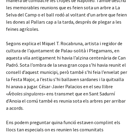
manera de combatre les tropes de Napoleó. També descriu
les memorables reunions que es feien sota un arbre a La
Selva del Camp o el ball rodó al voltant d’un arbre que feien
les dones al Pallars cap a la tarda, després de plegar a les
feines agrícoles.
Segons explica el Miquel T. Rocabruna, artista i regidor de
cultura de l’ajuntament de Palau-solità i Plegamans, en
aquesta vila antigament hi havia l’alzina centenària de Can
Padró. Sota l’ombra de la seva gran copa s’hi havia reunit el
consell d’aquest municipi, però també s’hi feia l’envelat per
la Festa Major, a l’estiu s’hi ballaven sardanes i la quitxalla
hi anava a jugar. César-Javier Palacios en el seu llibre
«
Árboles singulares»
ens transmet que en Sant Sadurní
d’Anoia el comú també es reunia sota els arbres per arribar
a acords.
Ens podem preguntar quina funció estaven complint els
llocs tan especials on es reunien les comunitats