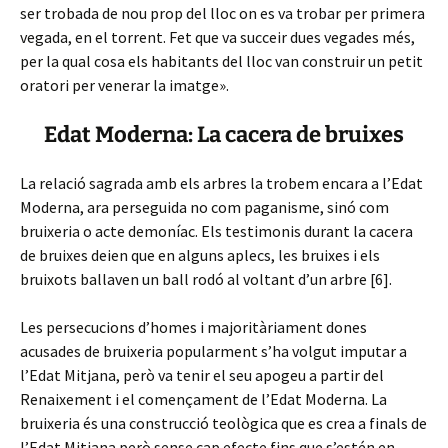
ser trobada de nou prop del lloc on es va trobar per primera
vegada, en el torrent. Fet que va succeir dues vegades més,
per la qual cosa els habitants del lloc van construir un petit
oratori per venerar la imatge».
Edat Moderna: La cacera de bruixes
La relació sagrada amb els arbres la trobem encara a l’Edat
Moderna, ara perseguida no com paganisme, sinó com
bruixeria o acte demoníac. Els testimonis durant la cacera
de bruixes deien que en alguns aplecs, les bruixes i els
bruixots ballaven un ball rodó al voltant d’un arbre [6].
Les persecucions d’homes i majoritàriament dones
acusades de bruixeria popularment s’ha volgut imputar a
l’Edat Mitjana, però va tenir el seu apogeu a partir del
Renaixement i el començament de l’Edat Moderna. La
bruixeria és una construcció teològica que es crea a finals de
l’Edat Mitjana però sense cap efecte fins que s’estén en