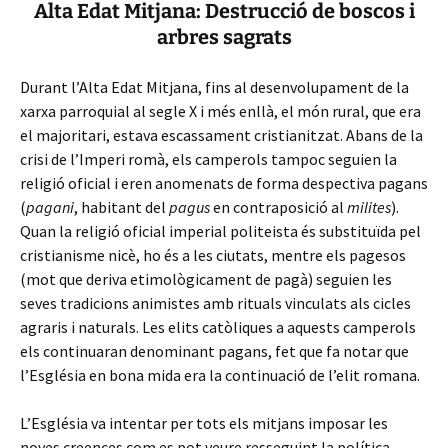
Alta Edat Mitjana: Destrucció de boscos i
arbres sagrats
Durant l’Alta Edat Mitjana, fins al desenvolupament de la
xarxa parroquial al segle X i més enllà, el món rural, que era
el majoritari, estava escassament cristianitzat. Abans de la
crisi de l’Imperi romà, els camperols tampoc seguien la
religió oficial i eren anomenats de forma despectiva pagans
(
pagani
, habitant del
pagus
en contraposició al
milites
).
Quan la religió oficial imperial politeista és substituïda pel
cristianisme nicè, ho és a les ciutats, mentre els pagesos
(mot que deriva etimològicament de pagà) seguien les
seves tradicions animistes amb rituals vinculats als cicles
agraris i naturals. Les elits catòliques a aquests camperols
els continuaran denominant pagans, fet que fa notar que
l’Església en bona mida era la continuació de l’elit romana.
L’Església va intentar per tots els mitjans imposar les
noves creences com es pot veure resseguint la política