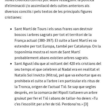
d’eliminació i/o assimilació dels cultes anteriors als
diversos concilis i pels textos de les principals figures
cristianes:
Sant Martí de Tours i els seus frares van destruir
boscos i arbres sagrats per tot el territori de la
França actual (380-397). El culte a Sant Martí es va
estendre per tot Europa, també per Catalunya. On la
toponímia mostra el nom de Sant Martí
probablement abans existien arbres sagrats.
Sant Agustí diu que al voltant del 420 els cristians del
seu temps el que celebren al Nadal era en realitat el
Natalis Sol Invicto (Mitra), pel que va exhortar que es
prohibeix el culte a l’arbre i en particular els ritus de
la Tronca, origen de l’actual Tió. Se sap que segles
després, en la comarca del Ripoll tallaven un arbre
gruixut per fer el Tió i abans de tallar-ho deien: «Tu
c’es l’escollit per a fer de tió. Perdona’ns.» [3]