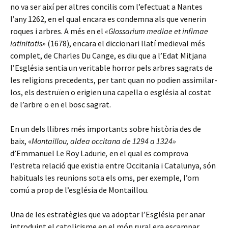
no va ser així per altres concilis com l’efectuat a Nantes
l’any 1262, en el qual encara es condemna als que venerin
roques i arbres. A més en el
«Glossarium mediae et infimae
latinitatis»
(1678), encara el diccionari llatí medieval més
complet, de Charles Du Cange, es diu que a l’Edat Mitjana
l’Església sentia un veritable horror pels arbres sagrats de
les religions precedents, per tant quan no podien assimilar-
los, els destruïen o erigien una capella o església al costat
de l’arbre o en el bosc sagrat.
En un dels llibres més importants sobre història des de
baix, «
Montaillou, aldea occitana de 1294 a 1324»
d’Emmanuel Le Roy Ladurie
,
en el qual es comprova
l’estreta relació que existia entre Occitania i Catalunya, són
habituals les reunions sota els oms, per exemple, l’om
comú a prop de l’església de Montaillou.
Una de les estratègies que va adoptar l’Església per anar
introduint el catolicisme en el món rural era escampar