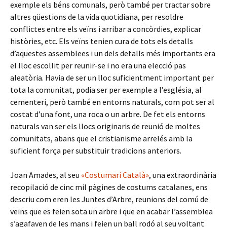
exemple els béns comunals, però també per tractar sobre
altres qüestions de la vida quotidiana, per resoldre
conflictes entre els veïns i arribar a concòrdies, explicar
històries, etc. Els veïns tenien cura de tots els detalls
d’aquestes assemblees i un dels detalls més importants era
el lloc escollit per reunir-se i no era una elecció pas
aleatòria. Havia de ser un lloc suficientment important per
tota la comunitat, podia ser per exemple a l’església, al
cementeri, però també en entorns naturals, com pot ser al
costat d’una font, una roca o un arbre. De fet els entorns
naturals van ser els llocs originaris de reunió de moltes
comunitats, abans que el cristianisme arrelés amb la
suficient força per substituir tradicions anteriors.
Joan Amades, al seu
«Costumari Català»
, una extraordinària
recopilació de cinc mil pàgines de costums catalanes, ens
descriu com eren les Juntes d’Arbre, reunions del comú de
veïns que es feien sota un arbre i que en acabar l’assemblea
s’agafaven de les mans i feien un ball rodó al seu voltant