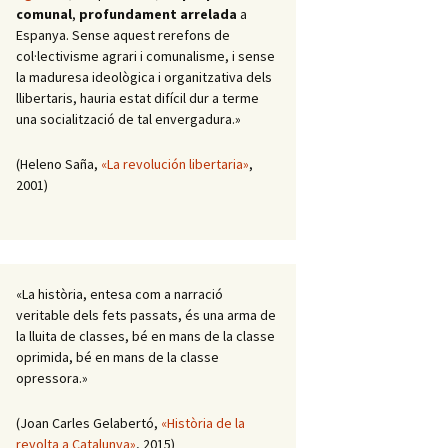
comunal
,
profundament arrelada
a
Espanya. Sense aquest rerefons de
col·lectivisme agrari i comunalisme, i sense
la maduresa ideològica i organitzativa dels
llibertaris, hauria estat difícil dur a terme
una socialització de tal envergadura.»
(Heleno Saña,
«La revolución libertaria»
,
2001)
«La història, entesa com a narració
veritable dels fets passats, és una arma de
la lluita de classes, bé en mans de la classe
oprimida, bé en mans de la classe
opressora.»
(Joan Carles Gelabertó,
«Història de la
revolta a Catalunya»
, 2015)