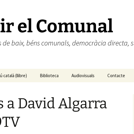
ir el Comunal
des de baix, béns comunals, democràcia directa
 català (llibre)
Biblioteca
Audiovisuals
Contacte
ún catalán (libro)
s a David Algarra
9TV