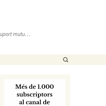
, suport mutu…
Cerca: