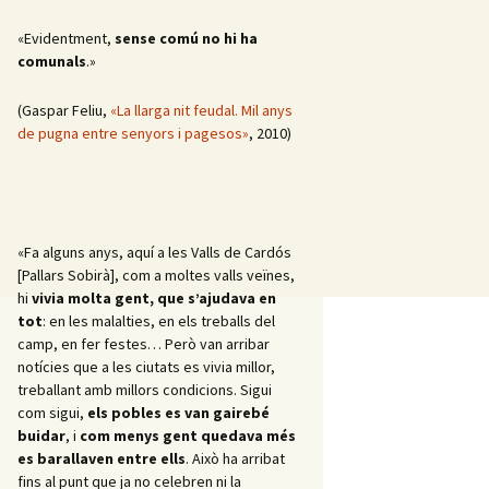
«Evidentment,
sense comú no hi ha
comunals
.»
(Gaspar Feliu,
«La llarga nit feudal. Mil anys
de pugna entre senyors i pagesos»
, 2010)
«Fa alguns anys, aquí a les Valls de Cardós
[Pallars Sobirà], com a moltes valls veïnes,
hi
vivia molta gent, que s’ajudava en
tot
: en les malalties, en els treballs del
camp, en fer festes… Però van arribar
notícies que a les ciutats es vivia millor,
treballant amb millors condicions. Sigui
com sigui,
els pobles es van gairebé
buidar
, i
com menys gent quedava més
es barallaven entre ells
. Això ha arribat
fins al punt que ja no celebren ni la