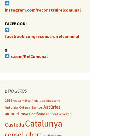
instagram.com/reconstruirelcomunal
FACEBOOK:
facebook.com/reconstruirelcomunal
X:
x.com/RelComunal
Etiquetes
1936
Ajuda mútua
Andalusia
Anglaterra
Astúries
Antonio Ortega Santos
autodefensa
Cantàbria
Carmen Comadrán
Catalunya
Castella
consell obert
cristianisme