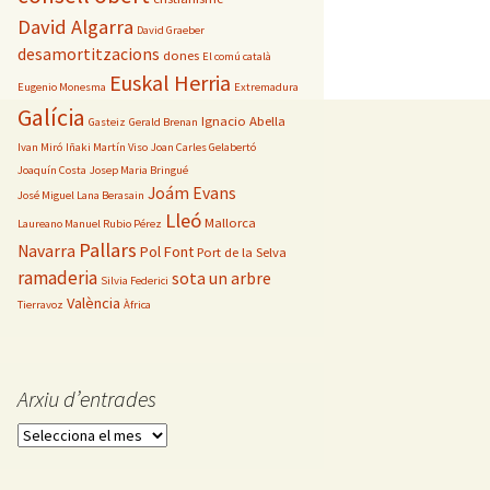
David Algarra
David Graeber
desamortitzacions
dones
El comú català
Euskal Herria
Eugenio Monesma
Extremadura
Galícia
Ignacio Abella
Gasteiz
Gerald Brenan
Ivan Miró
Iñaki Martín Viso
Joan Carles Gelabertó
Joaquín Costa
Josep Maria Bringué
Joám Evans
José Miguel Lana Berasain
Lleó
Mallorca
Laureano Manuel Rubio Pérez
Pallars
Navarra
Pol Font
Port de la Selva
ramaderia
sota un arbre
Silvia Federici
València
Tierravoz
Àfrica
Arxiu d’entrades
Arxiu
d’entrades