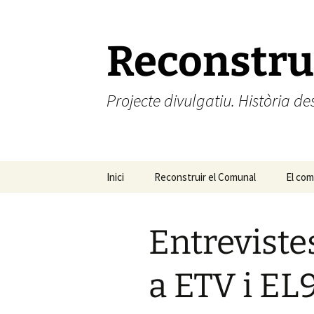
Vés
al
contingut
Reconstru
Projecte divulgatiu. Història 
Inici
Reconstruir el Comunal
El comú
El com
Entreviste
a ETV i EL