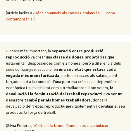
[article inclòs a
«Béns comunals als Països Catalans i a l’Europa
contemporània»
]
«Encara més important, la
separació entre producció i
reproducció
va crear una
classe de dones proletàries
que
estaven tan desposseïdes com els homes, però a diferència dels
seus companys masculins, en
una societat que estava cada
vegada més monetaritzada
, no tenien accés als salaris, sent
forçades així a la condició d’una pobresa crònica, la dependència
econòmica i la invisibilitat com a treballadores. Com veiem,
la
devaluació i la feminització del treball reproductiu va ser un
desastre també per als homes treballadors
, doncs la
devaluació del treball reproductiu inevitablement va devaluar el seu
producte, la força de treball.
(Silvia Federici,
«Caliban i la bruixa. Dones, cos i acumulació