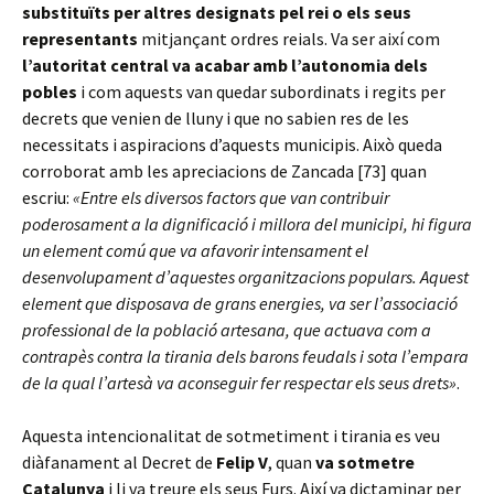
substituïts per altres designats pel rei o els seus
representants
mitjançant ordres reials. Va ser així com
l’autoritat central va acabar amb l’autonomia dels
pobles
i com aquests van quedar subordinats i regits per
decrets que venien de lluny i que no sabien res de les
necessitats i aspiracions d’aquests municipis. Això queda
corroborat amb les apreciacions de Zancada [73] quan
escriu:
«Entre els diversos factors que van contribuir
poderosament a la dignificació i millora del municipi, hi figura
un element comú que va afavorir intensament el
desenvolupament d’aquestes organitzacions populars. Aquest
element que disposava de grans energies, va ser l’associació
professional de la població artesana, que actuava com a
contrapès contra la tirania dels barons feudals i sota l’empara
de la qual l’artesà va aconseguir fer respectar els seus drets»
.
Aquesta intencionalitat de sotmetiment i tirania es veu
diàfanament al Decret de
Felip V
, quan
va sotmetre
Catalunya
i li va treure els seus Furs. Així va dictaminar per