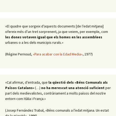
«El quadre que sorgeix d’aquests documents [de l’edat mitjana]
ofereix més d’un tret sorprenent, ja que veiem, per exemple, com
les dones votaven igual que els homes en les assemblees
urbanes o a les dels municipis rurals.»
(Régine Pernoud,
«Para acabar con la Edad Media»
, 1977)
«Cal afirmar, d’entrada, que
la qüestió dels «Béns Comunals als
Països Catalans»
(…)
no ha merescut una atenció suficient
per
part dels medievalistes, contràriament a molts països del nostre
entorn com Itàlia i França.»
(Josep Fernández Trabal, «Béns comunals a l’edat mitjana. Un estat
de la qüestió», 1996)