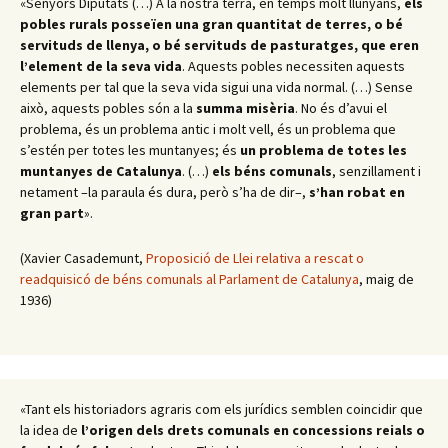
«Senyors Diputats (…) A la nostra terra, en temps molt llunyans,
els
pobles rurals posseïen una gran quantitat de terres, o bé
servituds de llenya, o bé servituds de pasturatges, que eren
l’element de la seva vida
. Aquests pobles necessiten aquests
elements per tal que la seva vida sigui una vida normal. (…) Sense
això, aquests pobles són a la
summa misèria
. No és d’avui el
problema, és un problema antic i molt vell, és un problema que
s’estén per totes les muntanyes; és
un problema de totes les
muntanyes de Catalunya
. (…)
els béns comunals
, senzillament i
netament –la paraula és dura, però s’ha de dir–,
s’han robat en
gran part
».
(Xavier Casademunt,
Proposició de Llei relativa a rescat o
readquisicó de béns comunals al Parlament de Catalunya
, maig de
1936)
«Tant els historiadors agraris com els jurídics semblen coincidir que
la idea de
l’origen dels drets comunals en concessions reials o