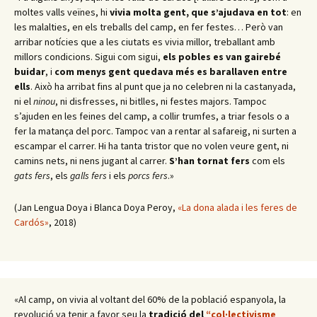
moltes valls veïnes, hi
vivia molta gent, que s’ajudava en tot
: en
les malalties, en els treballs del camp, en fer festes… Però van
arribar notícies que a les ciutats es vivia millor, treballant amb
millors condicions. Sigui com sigui,
els pobles es van gairebé
buidar
, i
com menys gent quedava més es barallaven entre
ells
. Això ha arribat fins al punt que ja no celebren ni la castanyada,
ni el
ninou
, ni disfresses, ni bitlles, ni festes majors. Tampoc
s’ajuden en les feines del camp, a collir trumfes, a triar fesols o a
fer la matança del porc. Tampoc van a rentar al safareig, ni surten a
escampar el carrer. Hi ha tanta tristor que no volen veure gent, ni
camins nets, ni nens jugant al carrer.
S’han tornat fers
com els
gats fers
, els
galls fers
i els
porcs fers
.»
(Jan Lengua Doya i Blanca Doya Peroy,
«La dona alada i les feres de
Cardós»
, 2018)
«Al camp, on vivia al voltant del 60% de la població espanyola, la
revolució va tenir a favor seu la
tradició del
“col·lectivisme