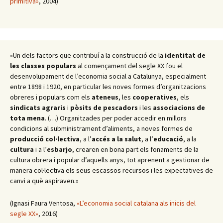
primitiva»
, 2004)
«Un dels factors que contribuí a la construcció de la
identitat de
les classes populars
al començament del segle XX fou el
desenvolupament de l’economia social a Catalunya, especialment
entre 1898 i 1920, en particular les noves formes d’organitzacions
obreres i populars com els
ateneus
, les
cooperatives
, els
sindicats agraris
i
pòsits de pescadors
i les
associacions de
tota mena
. (…) Organitzades per poder accedir en millors
condicions al subministrament d’aliments, a noves formes de
producció col·lectiva
, a l’
accés a la salut
, a l’
educació
, a la
cultura
i a l’
esbarjo
, crearen en bona part els fonaments de la
cultura obrera i popular d’aquells anys, tot aprenent a gestionar de
manera col·lectiva els seus escassos recursos i les expectatives de
canvi a què aspiraven.»
(Ignasi Faura Ventosa,
«L’economia social catalana als inicis del
segle XX»
, 2016)