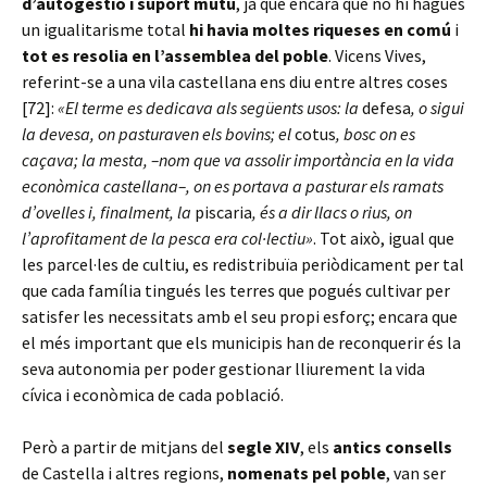
d’autogestió i suport mutu
, ja que encara que no hi hagués
un igualitarisme total
hi havia moltes riqueses en comú
i
tot es resolia en l’assemblea del poble
. Vicens Vives,
referint-se a una vila castellana ens diu entre altres coses
[72]:
«El terme es dedicava als següents usos: la
defesa
, o sigui
la devesa, on pasturaven els bovins; el
cotus
, bosc on es
caçava; la mesta, –nom que va assolir importància en la vida
econòmica castellana–, on es portava a pasturar els ramats
d’ovelles i, finalment, la
piscaria
, és a dir llacs o rius, on
l’aprofitament de la pesca era col·lectiu»
. Tot això, igual que
les parcel·les de cultiu, es redistribuïa periòdicament per tal
que cada família tingués les terres que pogués cultivar per
satisfer les necessitats amb el seu propi esforç; encara que
el més important que els municipis han de reconquerir és la
seva autonomia per poder gestionar lliurement la vida
cívica i econòmica de cada població.
Però a partir de mitjans del
segle XIV
, els
antics consells
de Castella i altres regions,
nomenats pel poble
, van ser