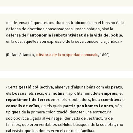
«La defensa d’aquestes institucions tradicionals en el fons no és la
defensa de doctrines conservadores i reaccionàries, sinó la
defensa de l’
autonomia
i
substantivitat de la vida del poble
,
en la qual aquelles són expressió de la seva consciència jurídica.»
(Rafael Altamira,
«Historia de la propiedad comunal»
, 1890)
«Certa
gestió col·lectiva
, almenys d’alguns béns com els
prats
,
els
boscos
, els
recs
, els
molins
, l’aprofitament dels
emprius
, el
repartiment de terres
entre els repobladors, les
assemblees
o
consells de veïns
, en els quals
participen homes i dones
, són
típiques de la primera colonització; denoten una estructura
sociopolítica lligada al veïnatge i derivada de l’estructura de
famílies, que eren veritables cèl·lules bàsiques de la societat, i no
cal insistir que les dones eren el cor de la família.»