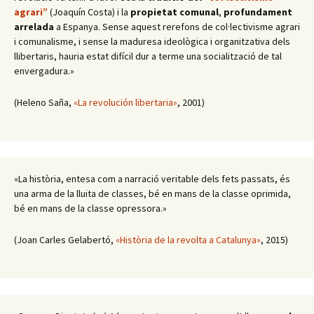
agrari”
(Joaquín Costa) i la
propietat comunal
,
profundament
arrelada
a Espanya. Sense aquest rerefons de col·lectivisme agrari
i comunalisme, i sense la maduresa ideològica i organitzativa dels
llibertaris, hauria estat difícil dur a terme una socialització de tal
envergadura.»
(Heleno Saña,
«La revolución libertaria»
, 2001)
«La història, entesa com a narració veritable dels fets passats, és
una arma de la lluita de classes, bé en mans de la classe oprimida,
bé en mans de la classe opressora.»
(Joan Carles Gelabertó,
«Història de la revolta a Catalunya»
, 2015)