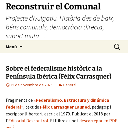
Vés
Reconstruir el Comunal
al
Projecte divulgatiu. Història des de baix,
contingut
béns comunals, democràcia directa,
suport mutu…
Cerca:
Menú
Sobre el federalisme històric a la
Península Ibèrica (Félix Carrasquer)
15 de novembre de 2025
General
Fragments de
«Federalismo. Estructura y dinámica
federal»
, text de
Félix Carrasquer Launed
, pedagog i
escriptor llibertari, escrit el 1979. Publicat el 2018 per
l’
Editorial Descontrol
. El llibre es pot
descarregar en PDF
aquí
.