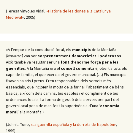
(Teresa Vinyoles Vidal,
«Història de les dones a la Catalunya
Medieval
», 2005)
«A l’empar de la constitució foral, els
municipis
de la Montaña
[Navarra]
van ser
sorprenentment democràtics i poderosos
.
Això també va resultar ser una
font d’enorme força per a les
guerrilles
. A la Montaña era el
consell comunitari
, obert a tots els
caps de família, el que exercia el govern municipal. (…) Els municipis
fixaven salaris i preus. Eren responsables dels serveis més
essencials, que incloïen la molta de la farina i l’abastiment de béns
bàsics, així com dels camins, les escoles i el compliment de les
ordenances locals. La forma de gestió dels serveis per part del
govern local posa de manifest la superivència d’una ‘
economia
moral
’ a la Montaña.»
(John L. Tone,
«La guerrilla española y la derrota de Napoleón»
,
1999)