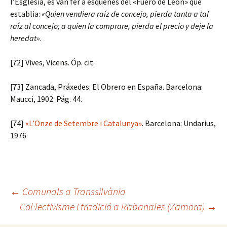
l’Església, es van fer a esquenes del «Fuero de León» que
establia:
«Quien vendiera raíz de concejo, pierda tanta a tal
raíz al concejo; a quien la comprare, pierda el precio y deje la
heredat»
.
[72] Vives, Vicens. Óp. cit.
[73] Zancada, Práxedes: El Obrero en España. Barcelona:
Maucci, 1902. Pág. 44.
[74]
«L’Onze de Setembre i Catalunya»
. Barcelona: Undarius,
1976
Navegació
←
Comunals a Transsilvània
Col·lectivisme i tradició a Rabanales (Zamora)
→