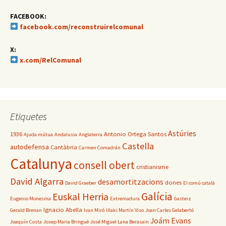
FACEBOOK:
facebook.com/reconstruirelcomunal
X:
x.com/RelComunal
Etiquetes
Astúries
1936
Antonio Ortega Santos
Ajuda mútua
Andalusia
Anglaterra
Castella
autodefensa
Cantàbria
Carmen Comadrán
Catalunya
consell obert
cristianisme
David Algarra
desamortitzacions
dones
David Graeber
El comú català
Galícia
Euskal Herria
Eugenio Monesma
Extremadura
Gasteiz
Ignacio Abella
Gerald Brenan
Ivan Miró
Iñaki Martín Viso
Joan Carles Gelabertó
Joám Evans
Joaquín Costa
Josep Maria Bringué
José Miguel Lana Berasain