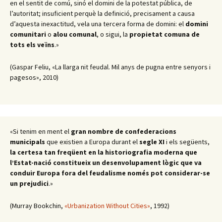
en el sentit de comú, sinó el domini de la potestat pública, de
l’autoritat; insuficient perquè la definició, precisament a causa
d’aquesta inexactitud, vela una tercera forma de domini: el
domini
comunitari
o
alou comunal
, o sigui, la
propietat comuna de
tots els veïns
.»
(Gaspar Feliu, «La llarga nit feudal. Mil anys de pugna entre senyors i
pagesos», 2010)
«Si tenim en ment el
gran nombre de confederacions
municipals
que existien a Europa durant el
segle XI
i els següents,
la certesa tan freqüent en la historiografia moderna que
l’Estat-nació constitueix un desenvolupament lògic que va
conduir Europa fora del feudalisme només pot considerar-se
un prejudici
.»
(Murray Bookchin,
«Urbanization Without Cities»
, 1992)