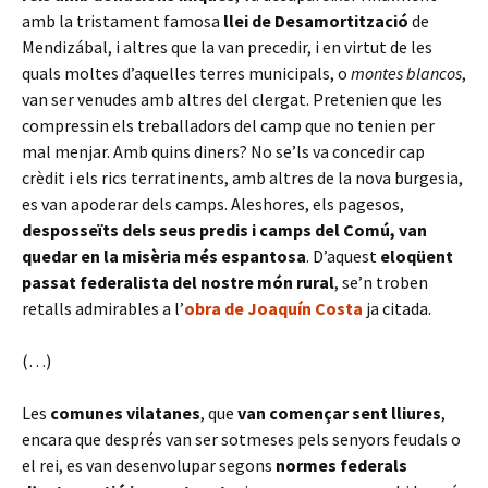
amb la tristament famosa
llei de Desamortització
de
Mendizábal, i altres que la van precedir, i en virtut de les
quals moltes d’aquelles terres municipals, o
montes blancos
,
van ser venudes amb altres del clergat. Pretenien que les
compressin els treballadors del camp que no tenien per
mal menjar. Amb quins diners? No se’ls va concedir cap
crèdit i els rics terratinents, amb altres de la nova burgesia,
es van apoderar dels camps. Aleshores, els pagesos,
desposseïts dels seus predis i camps del Comú, van
quedar en la misèria més espantosa
. D’aquest
eloqüent
passat federalista del nostre món rural
, se’n troben
retalls admirables a l’
obra de Joaquín Costa
ja citada.
(…)
Les
comunes vilatanes
, que
van començar sent lliures
,
encara que després van ser sotmeses pels senyors feudals o
el rei, es van desenvolupar segons
normes federals