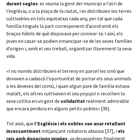
durant segles
: es reunia la gent del municipi a l’atri de
l’església, o a la plaça de la ciutat, i es distribuïen les terres
cultivables en lots equitatius cada any, per tal que cada
família tingués la part corresponent d’acord amb els
braços hàbils de què disposava per conrear-la. I així, els
joves en casar-se podien emancipar-se de les seves famílies
d’origen i, amb el seu treball, organitzar lliurement la seva
vida.
«I no només distribuïen el terreny en parcel·les sinó que
donaven a cadascú l’oportunitat de portar els seus animals
a les deveses del comú, i quan algun pare de família estava
malalt, els altres cultivaven el seu
pegujal
o recollien la
seva collita en un gest de
solidaritat
realment admirable
que encara perdura en alguns petits pobles» [36].
Tot això, que
l’Església i els nobles van anar retallant
incessantment
mitjançant robatoris abusius [37], i
els
reis amb donacions iniqües
, va desaparèixer finalment