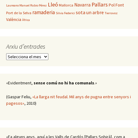
Lleó
Pallars
Navarra
Pol Font
Mallorca
Laureano Manuel Rubio Pérez
ramaderia
sota un arbre
Port de la Selva
Silvia Federici
Tierravoz
València
Àfrica
Arxiu d’entrades
Arxiu
d’entrades
«Evidentment,
sense comú no hi ha comunals
.»
(Gaspar Feliu,
«La llarga nit feudal. Mil anys de pugna entre senyors i
pagesos»
, 2010)
«Fa alguns anys, aquí a les Valls de Cardós [Pallars Sobirà], com a