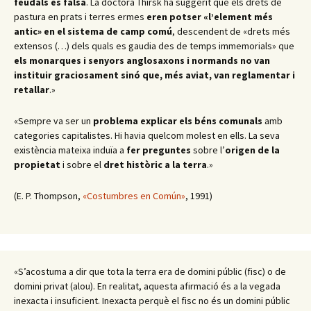
feudals és falsa
. La doctora Thirsk ha suggerit que els drets de
pastura en prats i terres ermes
eren potser «l’element més
antic» en el sistema de camp comú
, descendent de «drets més
extensos (…) dels quals es gaudia des de temps immemorials» que
els monarques i senyors anglosaxons i normands no van
instituir graciosament sinó que, més aviat, van reglamentar i
retallar
.
»
«Sempre va ser un
problema
explicar els béns comunals
amb
categories capitalistes. Hi havia quelcom molest en ells. La seva
existència mateixa induïa a
fer preguntes
sobre l’
origen de la
propietat
i sobre el
dret històric a la terra
.
»
(E. P. Thompson,
«Costumbres en Común»
, 1991)
«S’acostuma a dir que tota la terra era de domini públic (fisc) o de
domini privat (alou). En realitat, aquesta afirmació és a la vegada
inexacta i insuficient. Inexacta perquè el fisc no és un domini públic