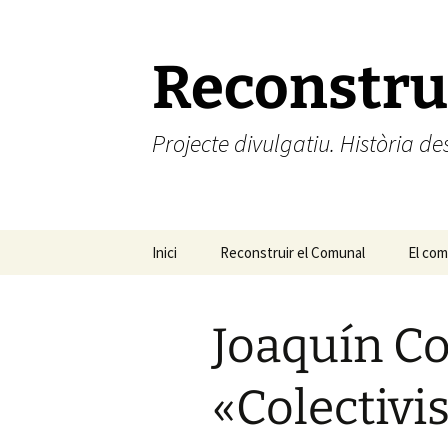
Vés
al
contingut
Reconstru
Projecte divulgatiu. Història 
Inici
Reconstruir el Comunal
El comú
El com
Joaquín Co
«Colectivi