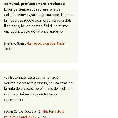
comunal
,
profundament arrelada
a
Espanya. Sense aquest rerefons de
col·lectivisme agrari i comunalisme, i sense
la maduresa ideològica i organitzativa dels
llibertaris, hauria estat difícil dur a terme
una socialització de tal envergadura.»
(Heleno Saña,
«La revolución libertaria»
,
2001)
«La història, entesa com a narració
veritable dels fets passats, és una arma de
la lluita de classes, bé en mans de la classe
oprimida, bé en mans de la classe
opressora.»
(Joan Carles Gelabertó,
«Història de la
revolta a Catalunya»
, 2015)