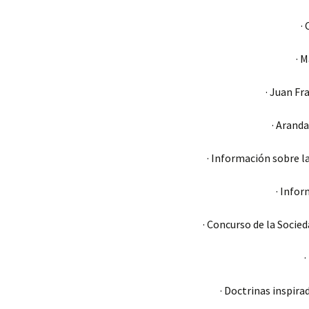
·
· 
· Juan Fr
· Arand
· Información sobre la
· Infor
· Concurso de la Soci
·
· Doctrinas inspir