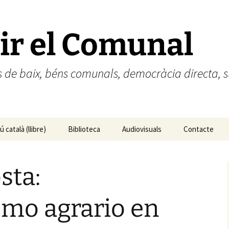
ir el Comunal
des de baix, béns comunals, democràcia directa
 català (llibre)
Biblioteca
Audiovisuals
Contacte
ún catalán (libro)
sta:
smo agrario en