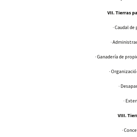
VII. Tierras 
· Caudal de 
· Administrac
· Ganadería de prop
· Organizació
· Desapar
· Exte
VIII. Ti
· Conce