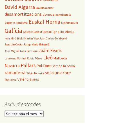
David Algarra
David Graeber
desamortitzacions
dones
El comú català
Euskal Herria
Eugenio Monesma
Extremadura
Galícia
Ignacio Abella
Gasteiz
Gerald Brenan
Ivan Miró
Iñaki Martín Viso
Joan Carles Gelabertó
Joaquín Costa
Josep Maria Bringué
Joám Evans
José Miguel Lana Berasain
Lleó
Mallorca
Laureano Manuel Rubio Pérez
Pallars
Navarra
Pol Font
Port de la Selva
ramaderia
sota un arbre
Silvia Federici
València
Tierravoz
Àfrica
Arxiu d’entrades
Arxiu
d’entrades