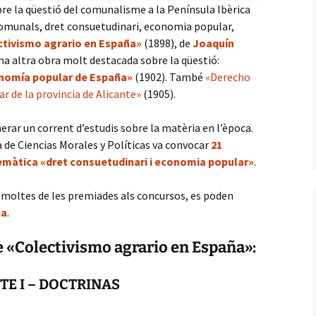
re la qüestió del comunalisme a la Península Ibèrica
comunals, dret consuetudinari, economia popular,
ctivismo agrario en España»
(1898), de
Joaquín
una altra obra molt destacada sobre la qüestió:
nomía popular de España»
(1902). També
«Derecho
 de la provincia de Alicante»
(1905).
nerar un corrent d’estudis sobre la matèria en l’època.
a de Ciencias Morales y Políticas va convocar
21
temàtica «dret consuetudinari i economia popular»
.
 moltes de les premiades als concursos, es poden
ca
.
e «Colectivismo agrario en España»:
TE I – DOCTRINAS