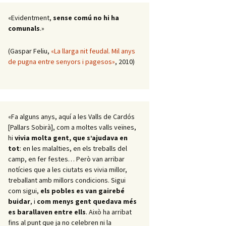
«Evidentment,
sense comú no hi ha
comunals
.»
(Gaspar Feliu,
«La llarga nit feudal. Mil anys
de pugna entre senyors i pagesos»
, 2010)
«Fa alguns anys, aquí a les Valls de Cardós
[Pallars Sobirà], com a moltes valls veïnes,
hi
vivia molta gent, que s’ajudava en
tot
: en les malalties, en els treballs del
camp, en fer festes… Però van arribar
notícies que a les ciutats es vivia millor,
treballant amb millors condicions. Sigui
com sigui,
els pobles es van gairebé
buidar
, i
com menys gent quedava més
es barallaven entre ells
. Això ha arribat
fins al punt que ja no celebren ni la