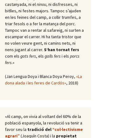
castanyada, ni el
ninou
, ni disfresses, ni
bitlles, ni festes majors. Tampoc s’ajuden
en les feines del camp, a collir trumfes, a
triar fesols o a fer la matança del porc.
Tampoc van a rentar al safareig, ni surten a
escampar el carrer. Hi ha tanta tristor que
no volen veure gent, ni camins nets, ni
nens jugant al carrer.
S’han tornat fers
com els
gats fers
, els
galls fers
i els
porcs
fers
.»
(Jan Lengua Doya i Blanca Doya Peroy,
«La
dona alada i les feres de Cardós»
, 2018)
«Al camp, on vivia al voltant del 60% de la
població espanyola, la revolució va tenir a
favor seu la
tradició del
“col·lectivisme
agrari”
(Joaquín Costa) i la
propietat