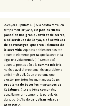
«Senyors Diputats (…) A la nostra terra, en
temps molt llunyans,
els pobles rurals
posseïen una gran quantitat de terres,
o bé servituds de llenya, o bé servituds
de pasturatges, que eren l’element de
la seva vida
. Aquests pobles necessiten
aquests elements per tal que la seva vida
sigui una vida normal. (…) Sense això,
aquests pobles són a la
summa misèria
.
No és d’avui el problema, és un problema
antic i molt vell, és un problema que
s’estén per totes les muntanyes; és
un
problema de totes les muntanyes de
Catalunya
. (…)
els béns comunals
,
senzillament i netament –la paraula és
dura, però s’ha de dir–,
s’han robat en
gran part
».