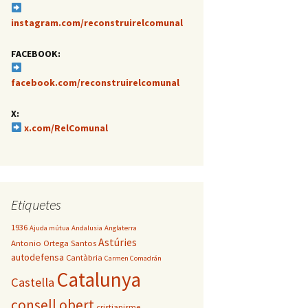
instagram.com/reconstruirelcomunal
FACEBOOK:
facebook.com/reconstruirelcomunal
X:
x.com/RelComunal
Etiquetes
1936
Ajuda mútua
Andalusia
Anglaterra
Astúries
Antonio Ortega Santos
autodefensa
Cantàbria
Carmen Comadrán
Catalunya
Castella
consell obert
cristianisme