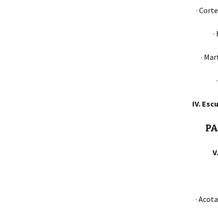
· Cort
·
· Mar
IV. Esc
PA
V
· Acot