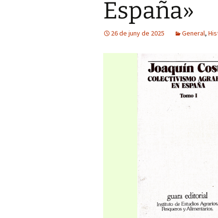
España»
26 de juny de 2025
General
,
His