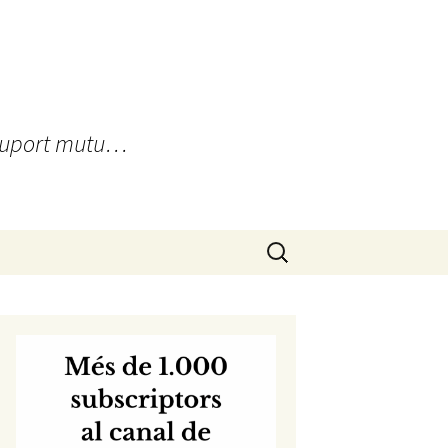
, suport mutu…
Cerca: