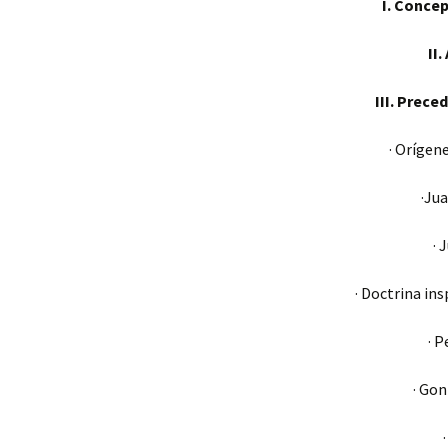
I. Concep
II
III. Prece
· Orígen
·Jua
· 
· Doctrina in
· P
· Gon