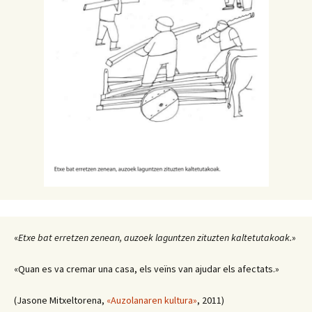
«
Etxe bat erretzen zenean, auzoek laguntzen zituzten kaltetutakoak.
»
«Quan es va cremar una casa, els veïns van ajudar els afectats.»
(Jasone Mitxeltorena,
«Auzolanaren kultura»
, 2011)