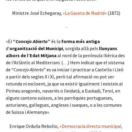
Ministre José Echegaray,
«La Gaceta de Madrid»
(1872)
·
«El
“
Concejo Abierto
”
és la
forma més antiga
d’
organització del Municipi
, sorgida allà pels
llunyans
albors de l’Edat Mitjana
al nord de la península Ibèrica des
de l’Atlàntic al Mediterrani. (…) Hem indicat que el sistema
de “
Concejo Abierto
” es va iniciar i practicar a Castella i Lleó
a partir dels segles X i XI, però tal afirmació no pot ser
rotunda ni excloent, ja que va existir igualment i existeix al
Pirineu aragonès, navarrès o lleidatà, a Euskadi, Terol, en
alguns cantons suïssos, a les parròquies portugueses,
asturianes, gallegues, angleses i sueques, o a les comunes
de Suïssa i Alemanya».
Enrique Orduña Rebollo,
«Democracia directa municipal,