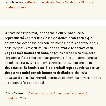
[article inclòs a
«Béns comunals als Països Catalans i a l’Europa
contemporània»
]
«Encara més important, la
separació entre producció i
reproducció
va crear una
classe de dones proletàries
que
estaven tan desposseïdes com els homes, però a diferència dels
seus companys masculins, en
una societat que estava cada
vegada més monetaritzada
, no tenien accés als salaris, sent
forçades així a la condició d’una pobresa crònica, la dependència
econòmica i la invisibilitat com a treballadores. Com veiem,
la
devaluació i la feminització del treball reproductiu va ser un
desastre també per als homes treballadors
, doncs la
devaluació del treball reproductiu inevitablement va devaluar el seu
producte, la força de treball.
(Silvia Federici,
«Caliban i la bruixa. Dones, cos i acumulació
primitiva»
, 2004)