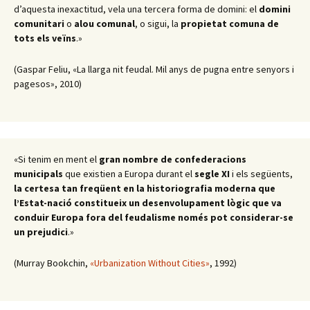
d’aquesta inexactitud, vela una tercera forma de domini: el
domini
comunitari
o
alou comunal
, o sigui, la
propietat comuna de
tots els veïns
.»
(Gaspar Feliu, «La llarga nit feudal. Mil anys de pugna entre senyors i
pagesos», 2010)
«Si tenim en ment el
gran nombre de confederacions
municipals
que existien a Europa durant el
segle XI
i els següents,
la certesa tan freqüent en la historiografia moderna que
l’Estat-nació constitueix un desenvolupament lògic que va
conduir Europa fora del feudalisme només pot considerar-se
un prejudici
.»
(Murray Bookchin,
«Urbanization Without Cities»
, 1992)