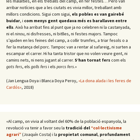
les malalties, en els treballs del camp, en fer festes… Però van
arribar notícies que a les ciutats es vivia millor, treballant amb
millors condicions. Sigui com sigui,
els pobles es van gairebé
buidar
, i
com menys gent quedava més es barallaven entre
ells
. Això ha arribat fins al punt que ja no celebren ni la castanyada,
ni el
ninou
, ni disfresses, ni bitlles, ni festes majors. Tampoc
s’ajuden en les feines del camp, a collir trumfes, a triar fesols o a
fer la matança del porc. Tampoc van a rentar al safareig, ni surten a
escampar el carrer. Hi ha tanta tristor que no volen veure gent, ni
camins nets, ni nens jugant al carrer.
S’han tornat fers
com els
gats fers
, els
galls fers
i els
porcs fers
.»
(Jan Lengua Doya i Blanca Doya Peroy,
«La dona alada i les feres de
Cardós»
, 2018)
«Al camp, on vivia al voltant del 60% de la població espanyola, la
revolució va tenir a favor seu la
tradició del
“col·lectivisme
agrari”
(Joaquín Costa) i la
propietat comunal
,
profundament