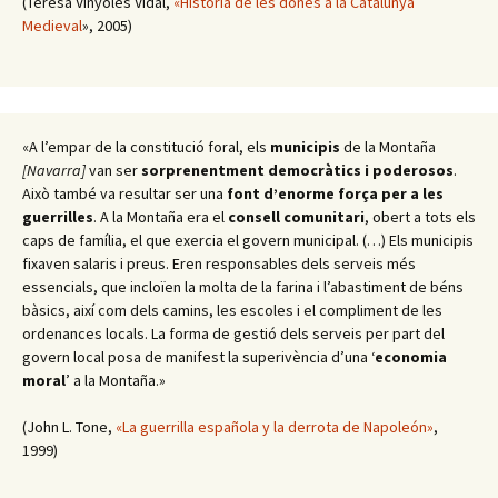
(Teresa Vinyoles Vidal,
«Història de les dones a la Catalunya
Medieval
», 2005)
«A l’empar de la constitució foral, els
municipis
de la Montaña
[Navarra]
van ser
sorprenentment democràtics i poderosos
.
Això també va resultar ser una
font d’enorme força per a les
guerrilles
. A la Montaña era el
consell comunitari
, obert a tots els
caps de família, el que exercia el govern municipal. (…) Els municipis
fixaven salaris i preus. Eren responsables dels serveis més
essencials, que incloïen la molta de la farina i l’abastiment de béns
bàsics, així com dels camins, les escoles i el compliment de les
ordenances locals. La forma de gestió dels serveis per part del
govern local posa de manifest la superivència d’una ‘
economia
moral
’ a la Montaña.»
(John L. Tone,
«La guerrilla española y la derrota de Napoleón»
,
1999)