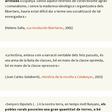
arrelada
a Espanya. Sense aquest rerefons de col·lectivisme agrari
i comunalisme, i sense la maduresa ideològica i organitzativa dels
llibertaris, hauria estat difícil dur a terme una socialització de tal
envergadura.»
(Heleno Saña,
«La revolución libertaria»
, 2001)
«La història, entesa com a narració veritable dels fets passats, és
una arma de la lluita de classes, bé en mans de la classe oprimida,
bé en mans de la classe opressora.»
(Joan Carles Gelabertó,
«Història de la revolta a Catalunya»
, 2015)
«Senyors Diputats (…) A la nostra terra, en temps molt llunyans,
els
pobles rurals posseïen una gran quantitat de terres, o bé