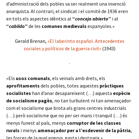
d’administració dels pobles va ser realment una invenció
anarquista. Al contrari, el sindicat i el comitè de 1936 eren
en tots els aspectes idèntics al
“
concejo abierto
”
i al
“
cabildo
”
de les
comunes medievals
espanyoles.»
Gerald Brenan,
«El laberinto español. Antecedentes
sociales y políticos de la guerra civil»
(1943)
·
«Els
usos comunals
, els veïnals amb drets, els
aprofitaments
dels pobles, totes aquestes
pràctiques
socialistes
han d’anar desapareixent (…) aquesta
espècie
de socialisme pagès
, no tan turbulent ni tan amenaçador
com el socialisme que brota als grans centres industrials
(…) però socialisme que no per ser mans i tranquil (…) és
menys funest al país, menys
corruptor de les classes
rurals
i menys
amenaçador per a l’esdevenir de la pàtria
,
les forces de la qual enerva, gasta i destrueix.»