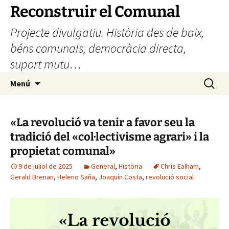
Vés
Reconstruir el Comunal
al
Projecte divulgatiu. Història des de baix,
contingut
béns comunals, democràcia directa,
suport mutu…
Cerca:
Menú
«La revolució va tenir a favor seu la
tradició del «col·lectivisme agrari» i la
propietat comunal»
9 de juliol de 2025
General
,
Història
Chris Ealham
,
Gerald Brenan
,
Heleno Saña
,
Joaquín Costa
,
revolució social