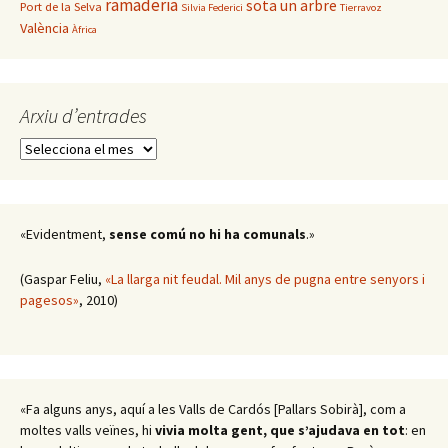
ramaderia
sota un arbre
Port de la Selva
Silvia Federici
Tierravoz
València
Àfrica
Arxiu d’entrades
Arxiu
d’entrades
«Evidentment,
sense comú no hi ha comunals
.»
(Gaspar Feliu,
«La llarga nit feudal. Mil anys de pugna entre senyors i
pagesos»
, 2010)
«Fa alguns anys, aquí a les Valls de Cardós [Pallars Sobirà], com a
moltes valls veïnes, hi
vivia molta gent, que s’ajudava en tot
: en