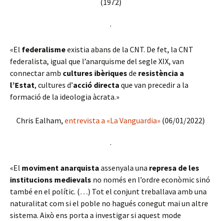
(1972)
·
«El
federalisme
existia abans de la CNT. De fet, la CNT
federalista, igual que l’anarquisme del segle XIX, van
connectar amb
cultures ibèriques
de
resistència a
l’Estat
, cultures d’
acció directa
que van precedir a la
formació de la ideologia àcrata.»
Chris Ealham,
entrevista a «La Vanguardia»
(06/01/2022)
·
«El
moviment anarquista
assenyala una
represa de les
institucions medievals
no només en l’ordre econòmic sinó
també en el polític. (…) Tot el conjunt treballava amb una
naturalitat com si el poble no hagués conegut mai un altre
sistema. Això ens porta a investigar si aquest mode