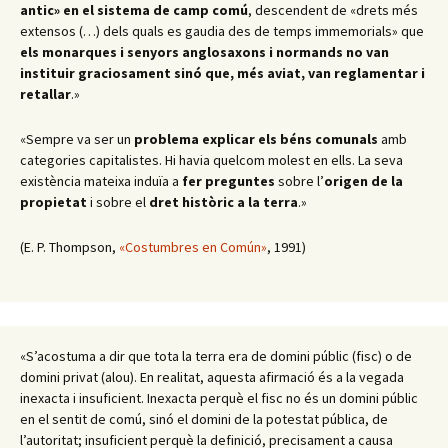
antic» en el sistema de camp comú
, descendent de «drets més
extensos (…) dels quals es gaudia des de temps immemorials» que
els monarques i senyors anglosaxons i normands no van
instituir graciosament sinó que, més aviat, van reglamentar i
retallar
.
»
«Sempre va ser un
problema
explicar els béns comunals
amb
categories capitalistes. Hi havia quelcom molest en ells. La seva
existència mateixa induïa a
fer preguntes
sobre l’
origen de la
propietat
i sobre el
dret històric a la terra
.
»
(E. P. Thompson,
«Costumbres en Común»
, 1991)
«S’acostuma a dir que tota la terra era de domini públic (fisc) o de
domini privat (alou). En realitat, aquesta afirmació és a la vegada
inexacta i insuficient. Inexacta perquè el fisc no és un domini públic
en el sentit de comú, sinó el domini de la potestat pública, de
l’autoritat; insuficient perquè la definició, precisament a causa