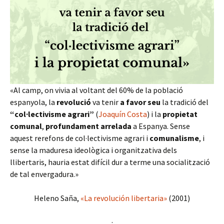
«Al camp, on vivia al voltant del 60% de la població
espanyola, la
revolució
va tenir
a favor seu
la tradició del
“col·lectivisme agrari”
(
Joaquín Costa
) i la
propietat
comunal
,
profundament arrelada
a Espanya. Sense
aquest rerefons de col·lectivisme agrari i
comunalisme
, i
sense la maduresa ideològica i organitzativa dels
llibertaris, hauria estat difícil dur a terme una socialització
de tal envergadura.»
Heleno Saña,
«La revolución libertaria»
(2001)
·