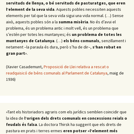
servituds de llenya, o bé servituds de pasturatges, que eren
l’element de la seva vida
. Aquests pobles necessiten aquests
elements per tal que la seva vida sigui una vida normal. (…) Sense
això, aquests pobles són a la
summa misèria
. No és d’avui el
problema, és un problema antic i molt vell, és un problema que
s’estén per totes les muntanyes; és
un problema de totes les
muntanyes de Catalunya
. (…)
els béns comunals
, senzillament i
netament –la paraula és dura, però s’ha de dir–,
s’han robat en
gran part
».
(Xavier Casademunt,
Proposició de Llei relativa a rescat o
readquisicó de béns comunals al Parlament de Catalunya
, maig de
1936)
«Tant els historiadors agraris com els jurídics semblen coincidir que
la idea de
l’origen dels drets comunals en concessions reials o
feudals és falsa
. La doctora Thirsk ha suggerit que els drets de
pastura en prats i terres ermes
eren potser «l’element més