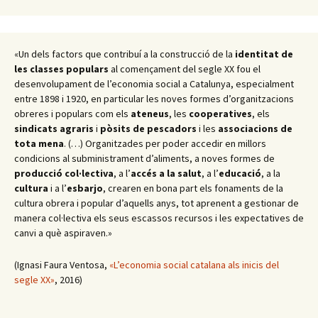
«Un dels factors que contribuí a la construcció de la
identitat de
les classes populars
al començament del segle XX fou el
desenvolupament de l’economia social a Catalunya, especialment
entre 1898 i 1920, en particular les noves formes d’organitzacions
obreres i populars com els
ateneus
, les
cooperatives
, els
sindicats agraris
i
pòsits de pescadors
i les
associacions de
tota mena
. (…) Organitzades per poder accedir en millors
condicions al subministrament d’aliments, a noves formes de
producció col·lectiva
, a l’
accés a la salut
, a l’
educació
, a la
cultura
i a l’
esbarjo
, crearen en bona part els fonaments de la
cultura obrera i popular d’aquells anys, tot aprenent a gestionar de
manera col·lectiva els seus escassos recursos i les expectatives de
canvi a què aspiraven.»
(Ignasi Faura Ventosa,
«L’economia social catalana als inicis del
segle XX»
, 2016)