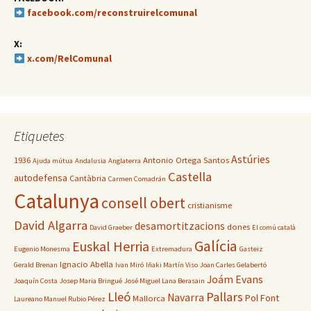
facebook.com/reconstruirelcomunal
X:
x.com/RelComunal
Etiquetes
Astúries
1936
Antonio Ortega Santos
Ajuda mútua
Andalusia
Anglaterra
Castella
autodefensa
Cantàbria
Carmen Comadrán
Catalunya
consell obert
cristianisme
David Algarra
desamortitzacions
dones
David Graeber
El comú català
Galícia
Euskal Herria
Eugenio Monesma
Extremadura
Gasteiz
Ignacio Abella
Gerald Brenan
Ivan Miró
Iñaki Martín Viso
Joan Carles Gelabertó
Joám Evans
Joaquín Costa
Josep Maria Bringué
José Miguel Lana Berasain
Lleó
Pallars
Navarra
Pol Font
Mallorca
Laureano Manuel Rubio Pérez