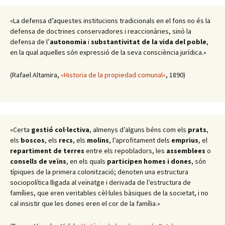
«La defensa d’aquestes institucions tradicionals en el fons no és la
defensa de doctrines conservadores i reaccionàries, sinó la
defensa de l’
autonomia
i
substantivitat de la vida del poble
,
en la qual aquelles són expressió de la seva consciència jurídica.»
(Rafael Altamira,
«Historia de la propiedad comunal»
, 1890)
«Certa
gestió col·lectiva
, almenys d’alguns béns com els
prats
,
els
boscos
, els
recs
, els
molins
, l’aprofitament dels
emprius
, el
repartiment de terres
entre els repobladors, les
assemblees
o
consells de veïns
, en els quals
participen homes i dones
, són
típiques de la primera colonització; denoten una estructura
sociopolítica lligada al veïnatge i derivada de l’estructura de
famílies, que eren veritables cèl·lules bàsiques de la societat, i no
cal insistir que les dones eren el cor de la família.»