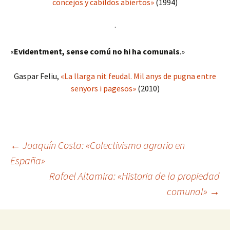
concejos y cabildos abiertos»
(1994)
·
«
Evidentment,
sense comú
no hi ha comunals
.»
Gaspar Feliu,
«La llarga nit feudal. Mil anys de pugna entre
senyors i pagesos»
(2010)
Navegació
←
Joaquín Costa: «Colectivismo agrario en
España»
Rafael Altamira: «Historia de la propiedad
per
comunal»
→
les