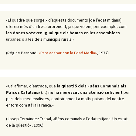
«El quadre que sorgeix d’aquests documents [de l’edat mitjana]
ofereix més d’un tret sorprenent, ja que veiem, per exemple, com
les dones votaven igual que els homes en les assemblees
urbanes o a les dels municipis rurals.»
(Régine Pernoud,
«Para acabar con la Edad Media»
, 1977)
«Cal afirmar, d’entrada, que
la qüestió dels «Béns Comunals als
Països Catalans»
(…)
no ha merescut una atenció suficient
per
part dels medievalistes, contràriament a molts països del nostre
entorn com Itàlia i França.»
(Josep Fernández Trabal, «Béns comunals a l’edat mitjana. Un estat
de la qüestió», 1996)