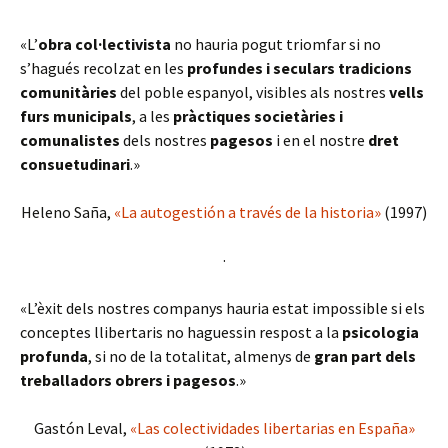
«L’
obra col·lectivista
no hauria pogut triomfar si no
s’hagués recolzat en les
profundes i seculars tradicions
comunitàries
del poble espanyol, visibles als nostres
vells
furs municipals
, a les
pràctiques societàries i
comunalistes
dels nostres
pagesos
i en el nostre
dret
consuetudinari
.»
Heleno Saña,
«La autogestión a través de la historia»
(1997)
·
«L’èxit dels nostres companys hauria estat impossible si els
conceptes llibertaris no haguessin respost a la
psicologia
profunda
, si no de la totalitat, almenys de
gran part dels
treballadors obrers i pagesos
.»
Gastón Leval,
«Las colectividades libertarias en España»