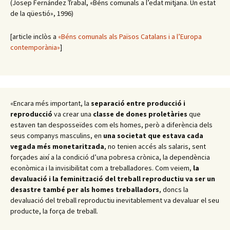
(Josep Fernández Trabal, «Béns comunals a l’edat mitjana. Un estat
de la qüestió», 1996)
[article inclòs a
«Béns comunals als Països Catalans i a l’Europa
contemporània»
]
«Encara més important, la
separació entre producció i
reproducció
va crear una
classe de dones proletàries
que
estaven tan desposseïdes com els homes, però a diferència dels
seus companys masculins, en
una societat que estava cada
vegada més monetaritzada
, no tenien accés als salaris, sent
forçades així a la condició d’una pobresa crònica, la dependència
econòmica i la invisibilitat com a treballadores. Com veiem,
la
devaluació i la feminització del treball reproductiu va ser un
desastre també per als homes treballadors
, doncs la
devaluació del treball reproductiu inevitablement va devaluar el seu
producte, la força de treball.