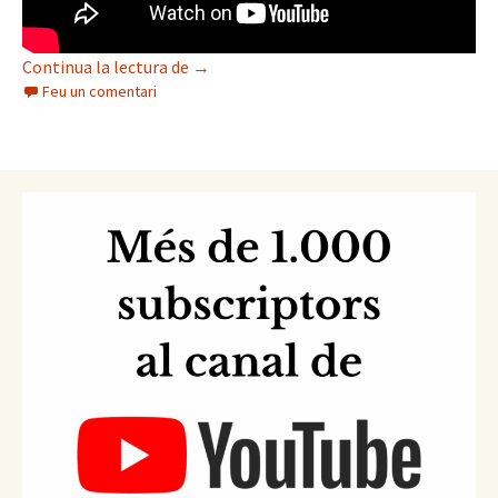
Motí pels comunals a Luesia (Aragó)
Continua la lectura de
→
Feu un comentari