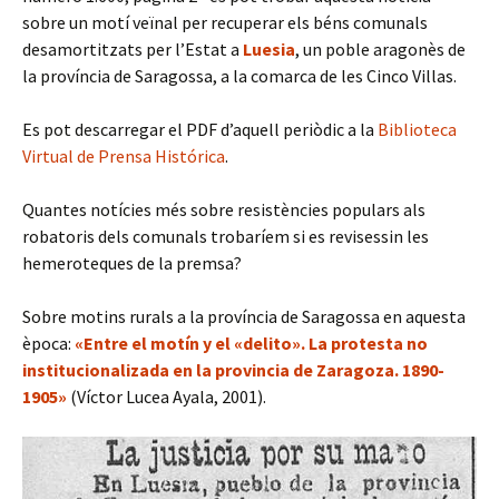
sobre un motí veïnal per recuperar els béns comunals
desamortitzats per l’Estat a
Luesia
, un poble aragonès de
la província de Saragossa, a la comarca de les Cinco Villas.
Es pot descarregar el PDF d’aquell periòdic a la
Biblioteca
Virtual de Prensa Histórica
.
Quantes notícies més sobre resistències populars als
robatoris dels comunals trobaríem si es revisessin les
hemeroteques de la premsa?
Sobre motins rurals a la província de Saragossa en aquesta
època:
«Entre el motín y el «delito». La protesta no
institucionalizada en la provincia de Zaragoza. 1890-
1905»
(Víctor Lucea Ayala, 2001).