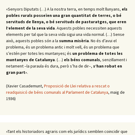
«Senyors Diputats (…) A la nostra terra, en temps molt llunyans,
els
pobles rurals posseïen una gran quantitat de terres, o bé
servituds de llenya, o bé servituds de pasturatges, que eren
l’element de la seva vida
. Aquests pobles necessiten aquests
elements per tal que la seva vida sigui una vida normal. (…) Sense
això, aquests pobles són a la
summa misèria
. No és d’avui el
problema, és un problema antic i molt vell, és un problema que
s’estén per totes les muntanyes; és
un problema de totes les
muntanyes de Catalunya
. (…)
els béns comunals
, senzillament i
netament –la paraula és dura, però s’ha de dir–,
s’han robat en
gran part
».
(Xavier Casademunt,
Proposició de Llei relativa a rescat o
readquisicó de béns comunals al Parlament de Catalunya
, maig de
1936)
«Tant els historiadors agraris com els jurídics semblen coincidir que