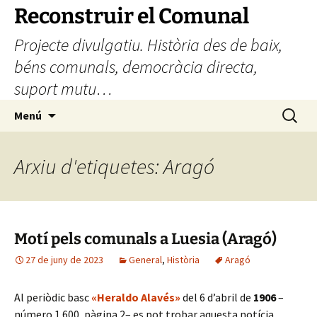
Vés
Reconstruir el Comunal
al
Projecte divulgatiu. Història des de baix,
contingut
béns comunals, democràcia directa,
suport mutu…
Cerca:
Menú
Arxiu d'etiquetes: Aragó
Motí pels comunals a Luesia (Aragó)
27 de juny de 2023
General
,
Història
Aragó
Al periòdic basc
«Heraldo Alavés»
del 6 d’abril de
1906
–
número 1.600, pàgina 2– es pot trobar aquesta notícia