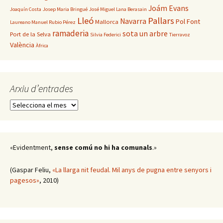
Joám Evans
Joaquín Costa
Josep Maria Bringué
José Miguel Lana Berasain
Lleó
Pallars
Navarra
Pol Font
Mallorca
Laureano Manuel Rubio Pérez
ramaderia
sota un arbre
Port de la Selva
Silvia Federici
Tierravoz
València
Àfrica
Arxiu d’entrades
Arxiu
d’entrades
«Evidentment,
sense comú no hi ha comunals
.»
(Gaspar Feliu,
«La llarga nit feudal. Mil anys de pugna entre senyors i
pagesos»
, 2010)