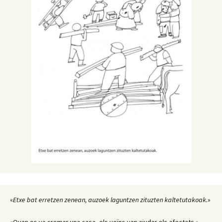
«
Etxe bat erretzen zenean, auzoek laguntzen zituzten kaltetutakoak.
»
«Quan es va cremar una casa, els veïns van ajudar els afectats.»