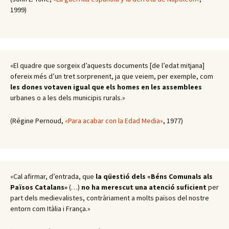
1999)
«El quadre que sorgeix d’aquests documents [de l’edat mitjana]
ofereix més d’un tret sorprenent, ja que veiem, per exemple, com
les dones votaven igual que els homes en les assemblees
urbanes o a les dels municipis rurals.»
(Régine Pernoud,
«Para acabar con la Edad Media»
, 1977)
«Cal afirmar, d’entrada, que
la qüestió dels «Béns Comunals als
Països Catalans»
(…)
no ha merescut una atenció suficient
per
part dels medievalistes, contràriament a molts països del nostre
entorn com Itàlia i França.»