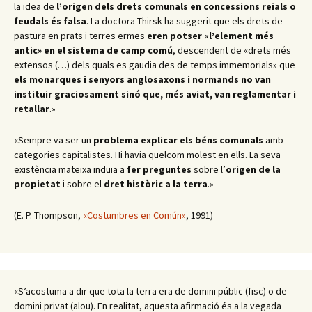
la idea de
l’origen dels drets comunals en concessions reials o
feudals és falsa
. La doctora Thirsk ha suggerit que els drets de
pastura en prats i terres ermes
eren potser «l’element més
antic» en el sistema de camp comú
, descendent de «drets més
extensos (…) dels quals es gaudia des de temps immemorials» que
els monarques i senyors anglosaxons i normands no van
instituir graciosament sinó que, més aviat, van reglamentar i
retallar
.
»
«Sempre va ser un
problema
explicar els béns comunals
amb
categories capitalistes. Hi havia quelcom molest en ells. La seva
existència mateixa induïa a
fer preguntes
sobre l’
origen de la
propietat
i sobre el
dret històric a la terra
.
»
(E. P. Thompson,
«Costumbres en Común»
, 1991)
«S’acostuma a dir que tota la terra era de domini públic (fisc) o de
domini privat (alou). En realitat, aquesta afirmació és a la vegada