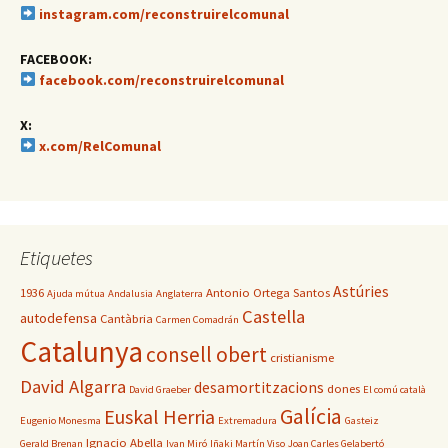
instagram.com/reconstruirelcomunal
FACEBOOK:
facebook.com/reconstruirelcomunal
X:
x.com/RelComunal
Etiquetes
Astúries
1936
Antonio Ortega Santos
Ajuda mútua
Andalusia
Anglaterra
Castella
autodefensa
Cantàbria
Carmen Comadrán
Catalunya
consell obert
cristianisme
David Algarra
desamortitzacions
dones
David Graeber
El comú català
Galícia
Euskal Herria
Eugenio Monesma
Extremadura
Gasteiz
Ignacio Abella
Gerald Brenan
Ivan Miró
Iñaki Martín Viso
Joan Carles Gelabertó