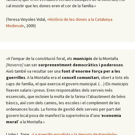
cal insistir que les dones eren el cor de la família.»
(Teresa Vinyoles Vidal,
«Història de les dones a la Catalunya
Medieval
», 2005)
«A l’empar de la constitució foral, els
municipis
de la Montaña
[Navarra]
van ser
sorprenentment democràtics i poderosos
.
Això també va resultar ser una
font d’enorme força per a les
guerrilles
. A la Montaña era el
consell comunitari
, obert a tots els
caps de família, el que exercia el govern municipal. (…) Els municipis
fixaven salaris i preus. Eren responsables dels serveis més
essencials, que incloïen la molta de la farina i l’abastiment de béns
bàsics, així com dels camins, les escoles i el compliment de les
ordenances locals. La forma de gestió dels serveis per part del
govern local posa de manifest la superivència d’una ‘
economia
moral
’ a la Montaña.»
(John L. Tone,
«La guerrilla española y la derrota de Napoleón»
,