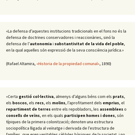
«La defensa d’aquestes institucions tradicionals en el fons no és la
defensa de doctrines conservadores i reaccionàries, sinó la
defensa de l’
autonomia
i
substantivitat de la vida del poble
,
en la qual aquelles són expressió de la seva consciència jurídica.»
(Rafael Altamira,
«Historia de la propiedad comunal»
, 1890)
«Certa
gestió col·lectiva
, almenys d’alguns béns com els
prats
,
els
boscos
, els
recs
, els
molins
, l’aprofitament dels
emprius
, el
repartiment de terres
entre els repobladors, les
assemblees
o
consells de veïns
, en els quals
participen homes i dones
, són
típiques de la primera colonització; denoten una estructura
sociopolítica lligada al veïnatge i derivada de l’estructura de
famílies, que eren veritables cèl·lules bàsiques de la societat, i no