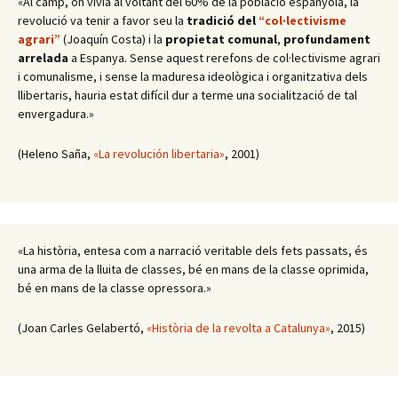
«Al camp, on vivia al voltant del 60% de la població espanyola, la
revolució va tenir a favor seu la
tradició del
“col·lectivisme
agrari”
(Joaquín Costa) i la
propietat comunal
,
profundament
arrelada
a Espanya. Sense aquest rerefons de col·lectivisme agrari
i comunalisme, i sense la maduresa ideològica i organitzativa dels
llibertaris, hauria estat difícil dur a terme una socialització de tal
envergadura.»
(Heleno Saña,
«La revolución libertaria»
, 2001)
«La història, entesa com a narració veritable dels fets passats, és
una arma de la lluita de classes, bé en mans de la classe oprimida,
bé en mans de la classe opressora.»
(Joan Carles Gelabertó,
«Història de la revolta a Catalunya»
, 2015)