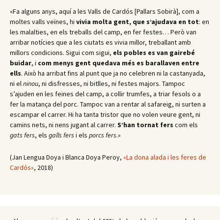
«Fa alguns anys, aquí a les Valls de Cardós [Pallars Sobirà], com a
moltes valls veïnes, hi
vivia molta gent, que s’ajudava en tot
: en
les malalties, en els treballs del camp, en fer festes… Però van
arribar notícies que a les ciutats es vivia millor, treballant amb
millors condicions. Sigui com sigui,
els pobles es van gairebé
buidar
, i
com menys gent quedava més es barallaven entre
ells
. Això ha arribat fins al punt que ja no celebren ni la castanyada,
ni el
ninou
, ni disfresses, ni bitlles, ni festes majors. Tampoc
s’ajuden en les feines del camp, a collir trumfes, a triar fesols o a
fer la matança del porc. Tampoc van a rentar al safareig, ni surten a
escampar el carrer. Hi ha tanta tristor que no volen veure gent, ni
camins nets, ni nens jugant al carrer.
S’han tornat fers
com els
gats fers
, els
galls fers
i els
porcs fers
.»
(Jan Lengua Doya i Blanca Doya Peroy,
«La dona alada i les feres de
Cardós»
, 2018)