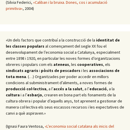
(Silvia Federici,
«Caliban i la bruixa. Dones, cos i acumulació
primitiva»
, 2004)
«Un dels factors que contribuí a la construcció de la
identitat de
les classes populars
al començament del segle XX fou el
desenvolupament de l’economia social a Catalunya, especialment
entre 1898 i 1920, en particular les noves formes d’organitzacions
obreres i populars com els
ateneus
, les
cooperatives
, els
sindicats agraris
i
pòsits de pescadors
i les
associacions de
tota mena
. (…) Organitzades per poder accedir en millors
condicions al subministrament d’aliments, a noves formes de
producció col·lectiva
, a l’
accés a la salut
, a l’
educació
, a la
cultura
i a l’
esbarjo
, crearen en bona part els fonaments de la
cultura obrera i popular d’aquells anys, tot aprenent a gestionar de
manera col·lectiva els seus escassos recursos i les expectatives de
canvi a què aspiraven.»
(Ignasi Faura Ventosa,
«L’economia social catalana als inicis del