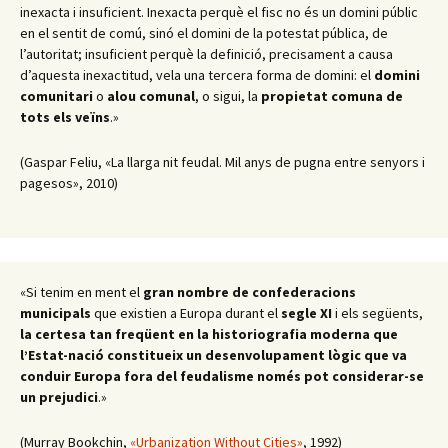
inexacta i insuficient. Inexacta perquè el fisc no és un domini públic
en el sentit de comú, sinó el domini de la potestat pública, de
l’autoritat; insuficient perquè la definició, precisament a causa
d’aquesta inexactitud, vela una tercera forma de domini: el
domini
comunitari
o
alou comunal
, o sigui, la
propietat comuna de
tots els veïns
.»
(Gaspar Feliu, «La llarga nit feudal. Mil anys de pugna entre senyors i
pagesos», 2010)
«Si tenim en ment el
gran nombre de confederacions
municipals
que existien a Europa durant el
segle XI
i els següents,
la certesa tan freqüent en la historiografia moderna que
l’Estat-nació constitueix un desenvolupament lògic que va
conduir Europa fora del feudalisme només pot considerar-se
un prejudici
.»
(Murray Bookchin,
«Urbanization Without Cities»
, 1992)