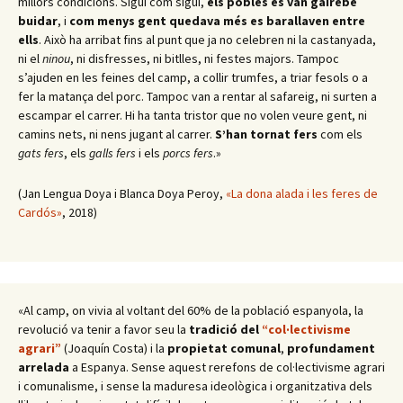
millors condicions. Sigui com sigui,
els pobles es van gairebé
buidar
, i
com menys gent quedava més es barallaven entre
ells
. Això ha arribat fins al punt que ja no celebren ni la castanyada,
ni el
ninou
, ni disfresses, ni bitlles, ni festes majors. Tampoc
s’ajuden en les feines del camp, a collir trumfes, a triar fesols o a
fer la matança del porc. Tampoc van a rentar al safareig, ni surten a
escampar el carrer. Hi ha tanta tristor que no volen veure gent, ni
camins nets, ni nens jugant al carrer.
S’han tornat fers
com els
gats fers
, els
galls fers
i els
porcs fers
.»
(Jan Lengua Doya i Blanca Doya Peroy,
«La dona alada i les feres de
Cardós»
, 2018)
«Al camp, on vivia al voltant del 60% de la població espanyola, la
revolució va tenir a favor seu la
tradició del
“col·lectivisme
agrari”
(Joaquín Costa) i la
propietat comunal
,
profundament
arrelada
a Espanya. Sense aquest rerefons de col·lectivisme agrari
i comunalisme, i sense la maduresa ideològica i organitzativa dels