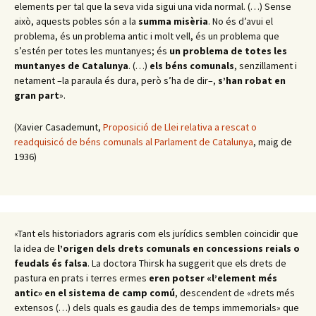
elements per tal que la seva vida sigui una vida normal. (…) Sense
això, aquests pobles són a la
summa misèria
. No és d’avui el
problema, és un problema antic i molt vell, és un problema que
s’estén per totes les muntanyes; és
un problema de totes les
muntanyes de Catalunya
. (…)
els béns comunals
, senzillament i
netament –la paraula és dura, però s’ha de dir–,
s’han robat en
gran part
».
(Xavier Casademunt,
Proposició de Llei relativa a rescat o
readquisicó de béns comunals al Parlament de Catalunya
, maig de
1936)
«Tant els historiadors agraris com els jurídics semblen coincidir que
la idea de
l’origen dels drets comunals en concessions reials o
feudals és falsa
. La doctora Thirsk ha suggerit que els drets de
pastura en prats i terres ermes
eren potser «l’element més
antic» en el sistema de camp comú
, descendent de «drets més
extensos (…) dels quals es gaudia des de temps immemorials» que