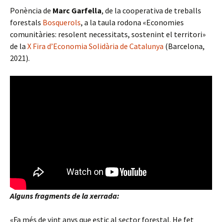
Ponència de
Marc Garfella
, de la cooperativa de treballs
forestals
Bosquerols
, a la taula rodona «Economies
comunitàries: resolent necessitats, sostenint el territori»
de la
X Fira d’Economia Solidària de Catalunya
(Barcelona,
2021).
Alguns fragments de la xerrada:
«Fa més de vint anys que estic al sector forestal. He fet