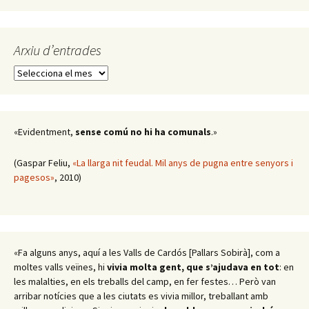
Arxiu d’entrades
Arxiu
d’entrades
«Evidentment,
sense comú no hi ha comunals
.»
(Gaspar Feliu,
«La llarga nit feudal. Mil anys de pugna entre senyors i
pagesos»
, 2010)
«Fa alguns anys, aquí a les Valls de Cardós [Pallars Sobirà], com a
moltes valls veïnes, hi
vivia molta gent, que s’ajudava en tot
: en
les malalties, en els treballs del camp, en fer festes… Però van
arribar notícies que a les ciutats es vivia millor, treballant amb