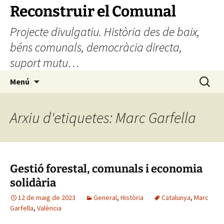
Vés
Reconstruir el Comunal
al
Projecte divulgatiu. Història des de baix,
contingut
béns comunals, democràcia directa,
suport mutu…
Cerca:
Menú
Arxiu d'etiquetes: Marc Garfella
Gestió forestal, comunals i economia
solidària
12 de maig de 2023
General
,
Història
Catalunya
,
Marc
Garfella
,
València