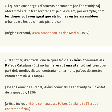
«El quadre que sorgeix d’aquests documents [de l’edat mitjana]
ofereix més d’un tret sorprenent, ja que veiem, per exemple, com
les dones votaven igual que els homes en les assemblees
urbanes o a les dels municipis rurals.»
(Régine Pernoud,
«Para acabar con la Edad Media»
, 1977)
«Cal afirmar, d’entrada, que
la qüestió dels «Béns Comunals als
Països Catalans»
(…)
no ha merescut una atenció suficient
per
part dels medievalistes, contràriament a molts països del nostre
entorn com Itàlia i França.»
(Josep Fernández Trabal, «Béns comunals a l’edat mitjana. Un estat
de la qüestió», 1996)
[article inclòs a
«Béns comunals als Països Catalans i a l’Europa
contemporània»
]