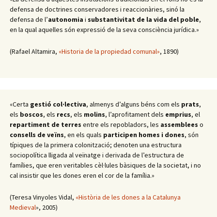
defensa de doctrines conservadores i reaccionàries, sinó la
defensa de l’
autonomia
i
substantivitat de la vida del poble
,
en la qual aquelles són expressió de la seva consciència jurídica.»
(Rafael Altamira,
«Historia de la propiedad comunal»
, 1890)
«Certa
gestió col·lectiva
, almenys d’alguns béns com els
prats
,
els
boscos
, els
recs
, els
molins
, l’aprofitament dels
emprius
, el
repartiment de terres
entre els repobladors, les
assemblees
o
consells de veïns
, en els quals
participen homes i dones
, són
típiques de la primera colonització; denoten una estructura
sociopolítica lligada al veïnatge i derivada de l’estructura de
famílies, que eren veritables cèl·lules bàsiques de la societat, i no
cal insistir que les dones eren el cor de la família.»
(Teresa Vinyoles Vidal,
«Història de les dones a la Catalunya
Medieval
», 2005)