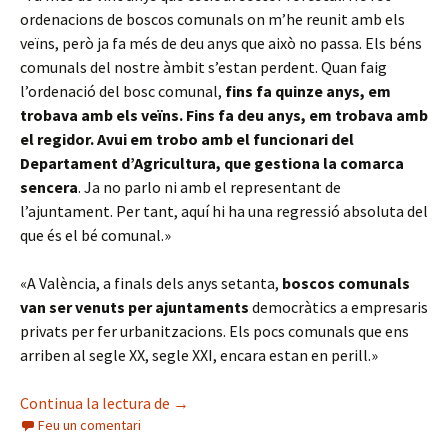
ordenacions de boscos comunals on m’he reunit amb els
veïns, però ja fa més de deu anys que això no passa. Els béns
comunals del nostre àmbit s’estan perdent. Quan faig
l’ordenació del bosc comunal,
fins fa quinze anys, em
trobava amb els veïns. Fins fa deu anys, em trobava amb
el regidor. Avui em trobo amb el funcionari del
Departament d’Agricultura, que gestiona la comarca
sencera
. Ja no parlo ni amb el representant de
l’ajuntament. Per tant, aquí hi ha una regressió absoluta del
que és el bé comunal.»
«A València, a finals dels anys setanta,
boscos comunals
van ser venuts per ajuntaments
democràtics a empresaris
privats per fer urbanitzacions. Els pocs comunals que ens
arriben al segle XX, segle XXI, encara estan en perill.»
Gestió forestal, comunals i economia so
Continua la lectura de
→
Feu un comentari