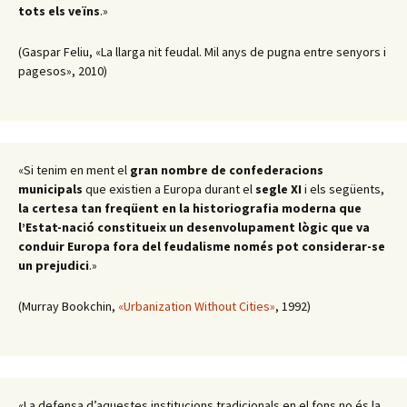
tots els veïns
.»
(Gaspar Feliu, «La llarga nit feudal. Mil anys de pugna entre senyors i
pagesos», 2010)
«Si tenim en ment el
gran nombre de confederacions
municipals
que existien a Europa durant el
segle XI
i els següents,
la certesa tan freqüent en la historiografia moderna que
l’Estat-nació constitueix un desenvolupament lògic que va
conduir Europa fora del feudalisme només pot considerar-se
un prejudici
.»
(Murray Bookchin,
«Urbanization Without Cities»
, 1992)
«La defensa d’aquestes institucions tradicionals en el fons no és la