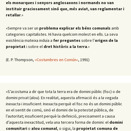
els monarques i senyors anglosaxons i normands no van
instituir graciosament sinó que, més aviat, van reglamentar i
retallar
.
»
«Sempre va ser un
problema
explicar els béns comunals
amb
categories capitalistes. Hi havia quelcom molest en ells. La seva
existència mateixa induïa a
fer preguntes
sobre l’
origen de la
propietat
i sobre el
dret històric a la terra
.
»
(E. P. Thompson,
«Costumbres en Común»
, 1991)
«S’acostuma a dir que tota la terra era de domini públic (fisc) o de
domini privat (alou). En realitat, aquesta afirmació és a la vegada
inexacta i insuficient. Inexacta perquè el fisc no és un domini públic
en el sentit de comú, sinó el domini de la potestat pública, de
l’autoritat; insuficient perquè la definició, precisament a causa
d’aquesta inexactitud, vela una tercera forma de domini: el
domini
comunitari
o
alou comunal
, o sigui, la
propietat comuna de