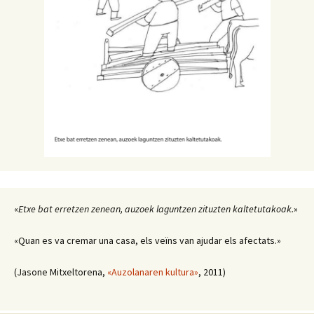
«
Etxe bat erretzen zenean, auzoek laguntzen zituzten kaltetutakoak.
»
«Quan es va cremar una casa, els veïns van ajudar els afectats.»
(Jasone Mitxeltorena,
«Auzolanaren kultura»
, 2011)