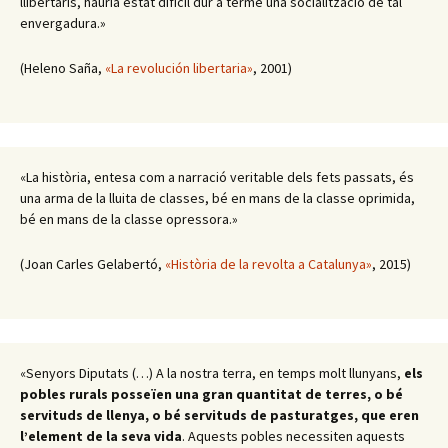
llibertaris, hauria estat difícil dur a terme una socialització de tal
envergadura.»
(Heleno Saña,
«La revolución libertaria»
, 2001)
«La història, entesa com a narració veritable dels fets passats, és
una arma de la lluita de classes, bé en mans de la classe oprimida,
bé en mans de la classe opressora.»
(Joan Carles Gelabertó,
«Història de la revolta a Catalunya»
, 2015)
«Senyors Diputats (…) A la nostra terra, en temps molt llunyans,
els
pobles rurals posseïen una gran quantitat de terres, o bé
servituds de llenya, o bé servituds de pasturatges, que eren
l’element de la seva vida
. Aquests pobles necessiten aquests