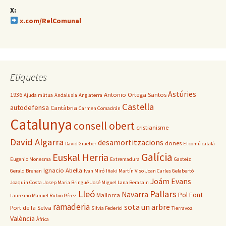
X:
x.com/RelComunal
Etiquetes
Astúries
1936
Antonio Ortega Santos
Ajuda mútua
Andalusia
Anglaterra
Castella
autodefensa
Cantàbria
Carmen Comadrán
Catalunya
consell obert
cristianisme
David Algarra
desamortitzacions
dones
David Graeber
El comú català
Galícia
Euskal Herria
Eugenio Monesma
Extremadura
Gasteiz
Ignacio Abella
Gerald Brenan
Ivan Miró
Iñaki Martín Viso
Joan Carles Gelabertó
Joám Evans
Joaquín Costa
Josep Maria Bringué
José Miguel Lana Berasain
Lleó
Pallars
Navarra
Pol Font
Mallorca
Laureano Manuel Rubio Pérez
ramaderia
sota un arbre
Port de la Selva
Silvia Federici
Tierravoz
València
Àfrica