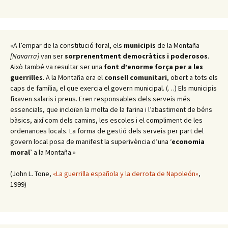
«A l’empar de la constitució foral, els
municipis
de la Montaña
[Navarra]
van ser
sorprenentment democràtics i poderosos
.
Això també va resultar ser una
font d’enorme força per a les
guerrilles
. A la Montaña era el
consell comunitari
, obert a tots els
caps de família, el que exercia el govern municipal. (…) Els municipis
fixaven salaris i preus. Eren responsables dels serveis més
essencials, que incloïen la molta de la farina i l’abastiment de béns
bàsics, així com dels camins, les escoles i el compliment de les
ordenances locals. La forma de gestió dels serveis per part del
govern local posa de manifest la superivència d’una ‘
economia
moral
’ a la Montaña.»
(John L. Tone,
«La guerrilla española y la derrota de Napoleón»
,
1999)