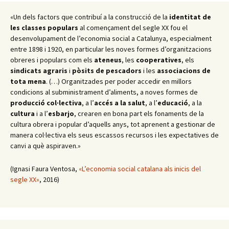
«Un dels factors que contribuí a la construcció de la
identitat de
les classes populars
al començament del segle XX fou el
desenvolupament de l’economia social a Catalunya, especialment
entre 1898 i 1920, en particular les noves formes d’organitzacions
obreres i populars com els
ateneus
, les
cooperatives
, els
sindicats agraris
i
pòsits de pescadors
i les
associacions de
tota mena
. (…) Organitzades per poder accedir en millors
condicions al subministrament d’aliments, a noves formes de
producció col·lectiva
, a l’
accés a la salut
, a l’
educació
, a la
cultura
i a l’
esbarjo
, crearen en bona part els fonaments de la
cultura obrera i popular d’aquells anys, tot aprenent a gestionar de
manera col·lectiva els seus escassos recursos i les expectatives de
canvi a què aspiraven.»
(Ignasi Faura Ventosa,
«L’economia social catalana als inicis del
segle XX»
, 2016)