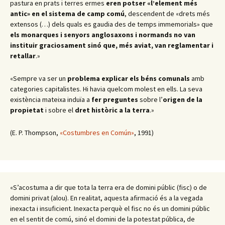
pastura en prats i terres ermes
eren potser «l’element més
antic» en el sistema de camp comú
, descendent de «drets més
extensos (…) dels quals es gaudia des de temps immemorials» que
els monarques i senyors anglosaxons i normands no van
instituir graciosament sinó que, més aviat, van reglamentar i
retallar
.
»
«Sempre va ser un
problema
explicar els béns comunals
amb
categories capitalistes. Hi havia quelcom molest en ells. La seva
existència mateixa induïa a
fer preguntes
sobre l’
origen de la
propietat
i sobre el
dret històric a la terra
.
»
(E. P. Thompson,
«Costumbres en Común»
, 1991)
«S’acostuma a dir que tota la terra era de domini públic (fisc) o de
domini privat (alou). En realitat, aquesta afirmació és a la vegada
inexacta i insuficient. Inexacta perquè el fisc no és un domini públic
en el sentit de comú, sinó el domini de la potestat pública, de