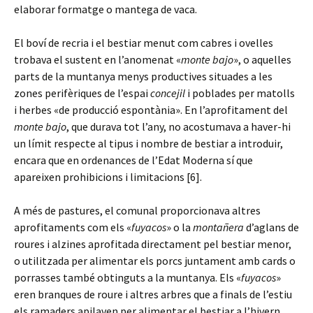
elaborar formatge o mantega de vaca.
El boví de recria i el bestiar menut com cabres i ovelles
trobava el sustent en l’anomenat «
monte bajo
», o aquelles
parts de la muntanya menys productives situades a les
zones perifèriques de l’espai
concejil
i poblades per matolls
i herbes «de producció espontània». En l’aprofitament del
monte bajo
, que durava tot l’any, no acostumava a haver-hi
un límit respecte al tipus i nombre de bestiar a introduir,
encara que en ordenances de l’Edat Moderna sí que
apareixen prohibicions i limitacions [6].
A més de pastures, el comunal proporcionava altres
aprofitaments com els «
fuyacos
» o la
montañera
d’aglans de
roures i alzines aprofitada directament pel bestiar menor,
o utilitzada per alimentar els porcs juntament amb cards o
porrasses també obtinguts a la muntanya. Els «
fuyacos
»
eren branques de roure i altres arbres que a finals de l’estiu
els ramaders apilaven per alimentar el bestiar a l’hivern,