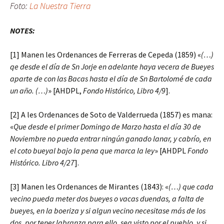
Foto:
La Nuestra Tierra
NOTES:
[1] Manen les Ordenances de Ferreras de Cepeda (1859) «
(…)
qe desde el día de Sn Jorje en adelante haya vecera de Bueyes
aparte de con las Bacas hasta el día de Sn Bartolomé de cada
un año. (…)
» [AHDPL,
Fondo Histórico, Libro 4/9
].
[2] A les Ordenances de Soto de Valderrueda (1857) es mana:
«
Que desde el primer Domingo de Marzo hasta el día 30 de
Noviembre no pueda entrar ningún ganado lanar, y cabrío, en
el coto bueyal bajo la pena que marca la ley
» [AHDPL
Fondo
Histórico. Libro 4/27
].
[3] Manen les Ordenances de Mirantes (1843): «
(…) que cada
vecino pueda meter dos bueyes o vacas duendas, a falta de
bueyes, en la boeriza y si algun vecino necesitase más de los
dos, por tener labranza para ello, sea visto por el pueblo, y si