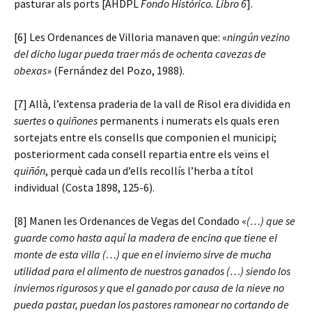
pasturar als ports [AHDPL
Fondo Histórico. Libro 6
].
[6] Les Ordenances de Villoria manaven que: «
ningún vezino
del dicho lugar pueda traer más de ochenta cavezas de
obexas
» (Fernández del Pozo, 1988).
[7] Allà, l’extensa praderia de la vall de Risol era dividida en
suertes
o
quiñones
permanents i numerats els quals eren
sortejats entre els consells que componien el municipi;
posteriorment cada consell repartia entre els veïns el
quiñón
, perquè cada un d’ells recollís l’herba a títol
individual (Costa 1898, 125-6).
[8] Manen les Ordenances de Vegas del Condado «
(…) que se
guarde como hasta aquí la madera de encina que tiene el
monte de esta villa (…) que en el invierno sirve de mucha
utilidad para el alimento de nuestros ganados (…) siendo los
inviernos rigurosos y que el ganado por causa de la nieve no
pueda pastar, puedan los pastores ramonear no cortando de