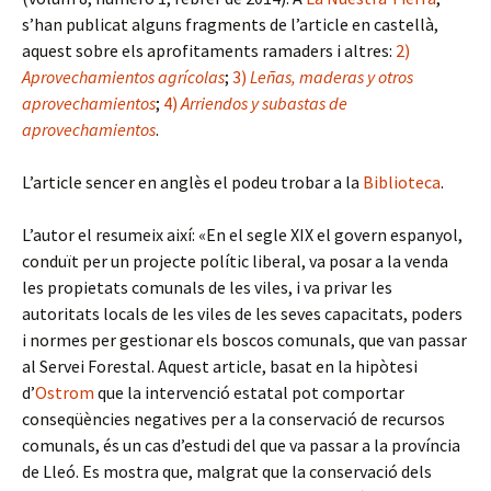
s’han publicat alguns fragments de l’article en castellà,
aquest sobre els aprofitaments ramaders i altres:
2)
Aprovechamientos agrícolas
;
3)
Leñas, maderas y otros
aprovechamientos
;
4)
Arriendos y subastas de
aprovechamientos
.
L’article sencer en anglès el podeu trobar a la
Biblioteca
.
L’autor el resumeix així: «En el segle XIX el govern espanyol,
conduït per un projecte polític liberal, va posar a la venda
les propietats comunals de les viles, i va privar les
autoritats locals de les viles de les seves capacitats, poders
i normes per gestionar els boscos comunals, que van passar
al Servei Forestal. Aquest article, basat en la hipòtesi
d’
Ostrom
que la intervenció estatal pot comportar
conseqüències negatives per a la conservació de recursos
comunals, és un cas d’estudi del que va passar a la província
de Lleó. Es mostra que, malgrat que la conservació dels