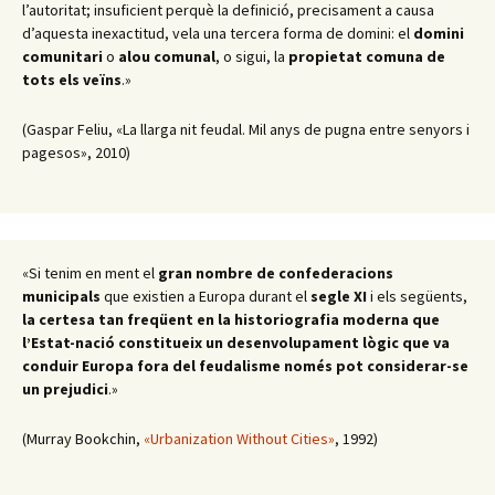
l’autoritat; insuficient perquè la definició, precisament a causa
d’aquesta inexactitud, vela una tercera forma de domini: el
domini
comunitari
o
alou comunal
, o sigui, la
propietat comuna de
tots els veïns
.»
(Gaspar Feliu, «La llarga nit feudal. Mil anys de pugna entre senyors i
pagesos», 2010)
«Si tenim en ment el
gran nombre de confederacions
municipals
que existien a Europa durant el
segle XI
i els següents,
la certesa tan freqüent en la historiografia moderna que
l’Estat-nació constitueix un desenvolupament lògic que va
conduir Europa fora del feudalisme només pot considerar-se
un prejudici
.»
(Murray Bookchin,
«Urbanization Without Cities»
, 1992)