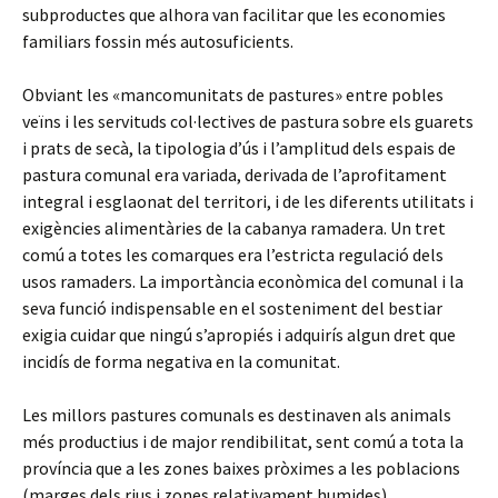
subproductes que alhora van facilitar que les economies
familiars fossin més autosuficients.
Obviant les «mancomunitats de pastures» entre pobles
veïns i les servituds col·lectives de pastura sobre els guarets
i prats de secà, la tipologia d’ús i l’amplitud dels espais de
pastura comunal era variada, derivada de l’aprofitament
integral i esglaonat del territori, i de les diferents utilitats i
exigències alimentàries de la cabanya ramadera. Un tret
comú a totes les comarques era l’estricta regulació dels
usos ramaders. La importància econòmica del comunal i la
seva funció indispensable en el sosteniment del bestiar
exigia cuidar que ningú s’apropiés i adquirís algun dret que
incidís de forma negativa en la comunitat.
Les millors pastures comunals es destinaven als animals
més productius i de major rendibilitat, sent comú a tota la
província que a les zones baixes pròximes a les poblacions
(marges dels rius i zones relativament humides)