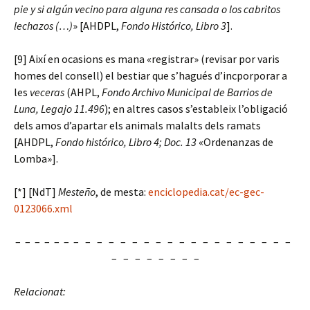
pie y si algún vecino para alguna res cansada o los cabritos
lechazos (…)
» [AHDPL,
Fondo Histórico,
Libro 3
].
[9] Així en ocasions es mana «registrar» (revisar por varis
homes del consell) el bestiar que s’hagués d’incporporar a
les
veceras
(AHPL,
Fondo Archivo Municipal de Barrios de
Luna, Legajo 11.496
); en altres casos s’estableix l’obligació
dels amos d’apartar els animals malalts dels ramats
[AHDPL,
Fondo histórico, Libro 4; Doc. 13
«Ordenanzas de
Lomba»].
[*] [NdT]
Mesteño
, de mesta:
enciclopedia.cat/ec-gec-
0123066.xml
– – – – – – – – – – – – – – – – – – – – – – – – –
– – – – – – – –
Relacionat: