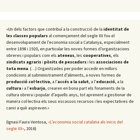
«Un dels factors que contribuí a la construcció de la
identitat de
les classes populars
al començament del segle XX fou el
desenvolupament de l’economia social a Catalunya, especialment
entre 1898 i 1920, en particular les noves formes d’organitzacions
obreres i populars com els
ateneus
, les
cooperatives
, els
sindicats agraris
i
pòsits de pescadors
i les
associacions de
tota mena
. (…) Organitzades per poder accedir en millors
condicions al subministrament d’aliments, a noves formes de
producció col·lectiva
, a l’
accés a la salut
, a l’
educació
, a la
cultura
i a l’
esbarjo
, crearen en bona part els fonaments de la
cultura obrera i popular d’aquells anys, tot aprenent a gestionar de
manera col·lectiva els seus escassos recursos i les expectatives de
canvi a què aspiraven.»
(Ignasi Faura Ventosa,
«L’economia social catalana als inicis del
segle XX»
, 2016)