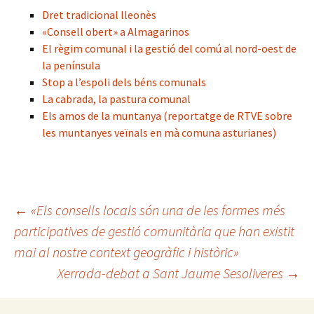
Dret tradicional lleonès
«Consell obert» a Almagarinos
El règim comunal i la gestió del comú al nord-oest de
la península
Stop a l’espoli dels béns comunals
La cabrada, la pastura comunal
Els amos de la muntanya (reportatge de RTVE sobre
les muntanyes veïnals en mà comuna asturianes)
Navegació
←
«Els consells locals són una de les formes més
participatives de gestió comunitària que han existit
mai al nostre context geogràfic i històric»
per
Xerrada-debat a Sant Jaume Sesoliveres
→
les