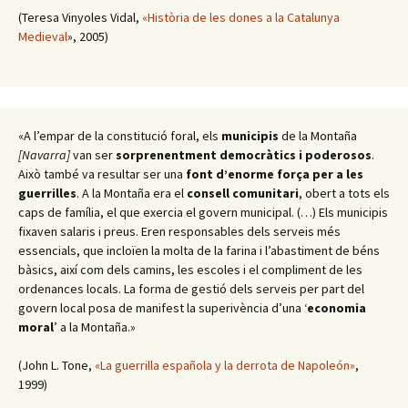
(Teresa Vinyoles Vidal,
«Història de les dones a la Catalunya
Medieval
», 2005)
«A l’empar de la constitució foral, els
municipis
de la Montaña
[Navarra]
van ser
sorprenentment democràtics i poderosos
.
Això també va resultar ser una
font d’enorme força per a les
guerrilles
. A la Montaña era el
consell comunitari
, obert a tots els
caps de família, el que exercia el govern municipal. (…) Els municipis
fixaven salaris i preus. Eren responsables dels serveis més
essencials, que incloïen la molta de la farina i l’abastiment de béns
bàsics, així com dels camins, les escoles i el compliment de les
ordenances locals. La forma de gestió dels serveis per part del
govern local posa de manifest la superivència d’una ‘
economia
moral
’ a la Montaña.»
(John L. Tone,
«La guerrilla española y la derrota de Napoleón»
,
1999)