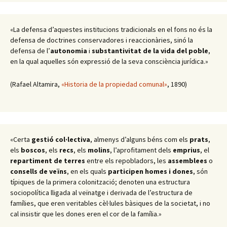
«La defensa d’aquestes institucions tradicionals en el fons no és la
defensa de doctrines conservadores i reaccionàries, sinó la
defensa de l’
autonomia
i
substantivitat de la vida del poble
,
en la qual aquelles són expressió de la seva consciència jurídica.»
(Rafael Altamira,
«Historia de la propiedad comunal»
, 1890)
«Certa
gestió col·lectiva
, almenys d’alguns béns com els
prats
,
els
boscos
, els
recs
, els
molins
, l’aprofitament dels
emprius
, el
repartiment de terres
entre els repobladors, les
assemblees
o
consells de veïns
, en els quals
participen homes i dones
, són
típiques de la primera colonització; denoten una estructura
sociopolítica lligada al veïnatge i derivada de l’estructura de
famílies, que eren veritables cèl·lules bàsiques de la societat, i no
cal insistir que les dones eren el cor de la família.»