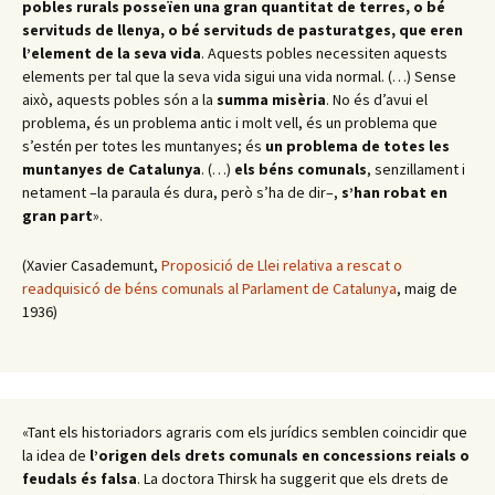
pobles rurals posseïen una gran quantitat de terres, o bé
servituds de llenya, o bé servituds de pasturatges, que eren
l’element de la seva vida
. Aquests pobles necessiten aquests
elements per tal que la seva vida sigui una vida normal. (…) Sense
això, aquests pobles són a la
summa misèria
. No és d’avui el
problema, és un problema antic i molt vell, és un problema que
s’estén per totes les muntanyes; és
un problema de totes les
muntanyes de Catalunya
. (…)
els béns comunals
, senzillament i
netament –la paraula és dura, però s’ha de dir–,
s’han robat en
gran part
».
(Xavier Casademunt,
Proposició de Llei relativa a rescat o
readquisicó de béns comunals al Parlament de Catalunya
, maig de
1936)
«Tant els historiadors agraris com els jurídics semblen coincidir que
la idea de
l’origen dels drets comunals en concessions reials o
feudals és falsa
. La doctora Thirsk ha suggerit que els drets de