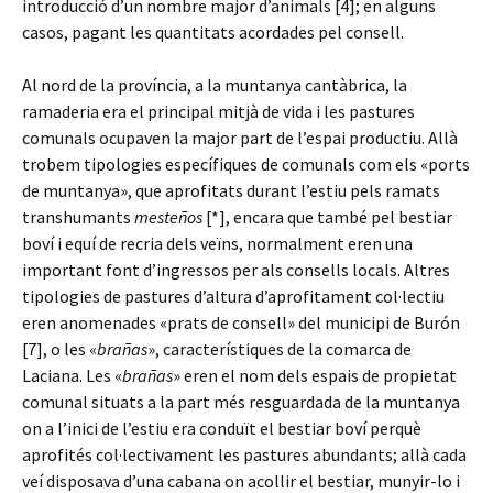
introducció d’un nombre major d’animals [4]; en alguns
casos, pagant les quantitats acordades pel consell.
Al nord de la província, a la muntanya cantàbrica, la
ramaderia era el principal mitjà de vida i les pastures
comunals ocupaven la major part de l’espai productiu. Allà
trobem tipologies específiques de comunals com els «ports
de muntanya», que aprofitats durant l’estiu pels ramats
transhumants
mesteños
[*], encara que també pel bestiar
boví i equí de recria dels veïns, normalment eren una
important font d’ingressos per als consells locals. Altres
tipologies de pastures d’altura d’aprofitament col·lectiu
eren anomenades «prats de consell» del municipi de Burón
[7], o les «
brañas
», característiques de la comarca de
Laciana. Les «
brañas
» eren el nom dels espais de propietat
comunal situats a la part més resguardada de la muntanya
on a l’inici de l’estiu era conduït el bestiar boví perquè
aprofités col·lectivament les pastures abundants; allà cada
veí disposava d’una cabana on acollir el bestiar, munyir-lo i