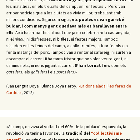
les malalties, en els treballs del camp, en fer festes… Però van
arribar notícies que a les ciutats es vivia millor, treballant amb
millors condicions. Sigui com sigui,
els pobles es van gairebé
buidar
, i
com menys gent quedava més es barallaven entre
ells
. Això ha arribat fins al punt que ja no celebren ni la castanyada,
ni el
ninou
, ni disfresses, ni bitlles, ni festes majors. Tampoc
s’ajuden en les feines del camp, a collir trumfes, a triar fesols o a
fer la matança del porc. Tampoc van a rentar al safareig, ni surten a
escampar el carrer. Hi ha tanta tristor que no volen veure gent, ni
camins nets, ni nens jugant al carrer.
S’han tornat fers
com els
gats fers
, els
galls fers
i els
porcs fers
.»
(Jan Lengua Doya i Blanca Doya Peroy,
«La dona alada i les feres de
Cardós»
, 2018)
«Al camp, on vivia al voltant del 60% de la població espanyola, la
revolució va tenir a favor seu la
tradició del
“col·lectivisme
agrari”
(Joaquín Costa) i la
propietat comunal
,
profundament