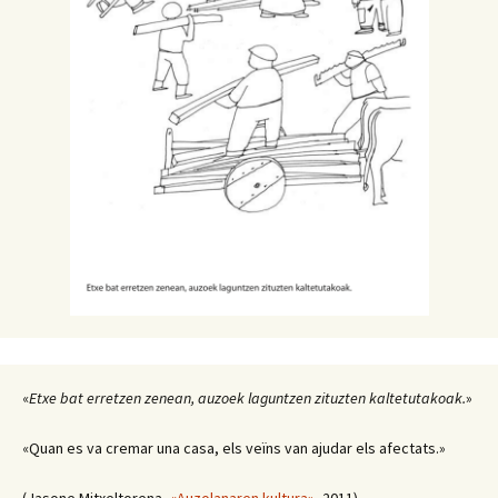
«
Etxe bat erretzen zenean, auzoek laguntzen zituzten kaltetutakoak.
»
«Quan es va cremar una casa, els veïns van ajudar els afectats.»
(Jasone Mitxeltorena,
«Auzolanaren kultura»
, 2011)