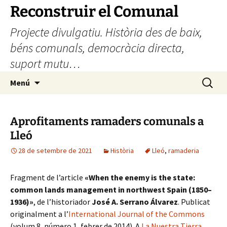
Vés
Reconstruir el Comunal
al
Projecte divulgatiu. Història des de baix,
contingut
béns comunals, democràcia directa,
suport mutu…
Cerca:
Menú
Aprofitaments ramaders comunals a
Lleó
28 de setembre de 2021
Història
Lleó
,
ramaderia
Fragment de l’article
«When the enemy is the state:
common lands management in northwest Spain (1850–
1936)»
, de l’historiador
José A. Serrano Álvarez
. Publicat
originalment a l’
International Journal of the Commons
(volum 8, número 1, febrer de 2014). A
La Nuestra Tierra
,