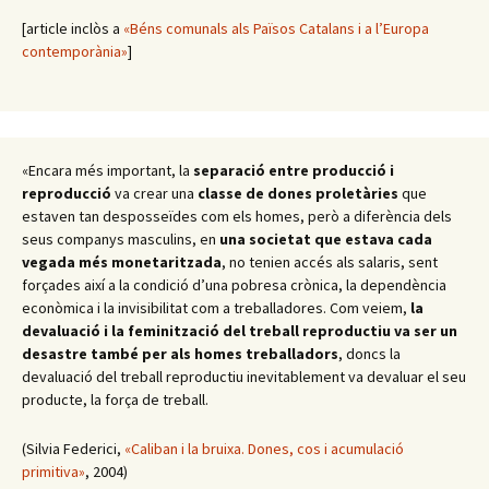
[article inclòs a
«Béns comunals als Països Catalans i a l’Europa
contemporània»
]
«Encara més important, la
separació entre producció i
reproducció
va crear una
classe de dones proletàries
que
estaven tan desposseïdes com els homes, però a diferència dels
seus companys masculins, en
una societat que estava cada
vegada més monetaritzada
, no tenien accés als salaris, sent
forçades així a la condició d’una pobresa crònica, la dependència
econòmica i la invisibilitat com a treballadores. Com veiem,
la
devaluació i la feminització del treball reproductiu va ser un
desastre també per als homes treballadors
, doncs la
devaluació del treball reproductiu inevitablement va devaluar el seu
producte, la força de treball.
(Silvia Federici,
«Caliban i la bruixa. Dones, cos i acumulació
primitiva»
, 2004)