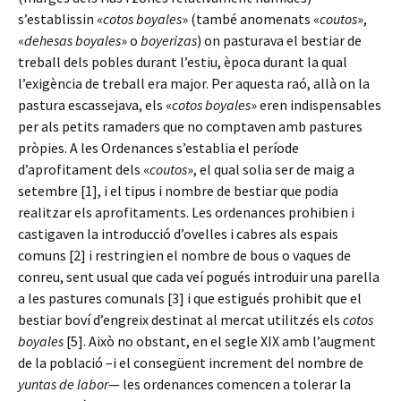
s’establissin «
cotos boyales
» (també anomenats «
coutos
»,
«
dehesas boyales
» o
boyerizas
) on pasturava el bestiar de
treball dels pobles durant l’estiu, època durant la qual
l’exigència de treball era major. Per aquesta raó, allà on la
pastura escassejava, els «
cotos boyales
» eren indispensables
per als petits ramaders que no comptaven amb pastures
pròpies. A les Ordenances s’establia el període
d’aprofitament dels «
coutos
», el qual solia ser de maig a
setembre [1], i el tipus i nombre de bestiar que podia
realitzar els aprofitaments. Les ordenances prohibien i
castigaven la introducció d’ovelles i cabres als espais
comuns [2] i restringien el nombre de bous o vaques de
conreu, sent usual que cada veí pogués introduir una parella
a les pastures comunals [3] i que estigués prohibit que el
bestiar boví d’engreix destinat al mercat utilitzés els
cotos
boyales
[5]. Això no obstant, en el segle XIX amb l’augment
de la població –i el consegüent increment del nombre de
yuntas de labor
— les ordenances comencen a tolerar la