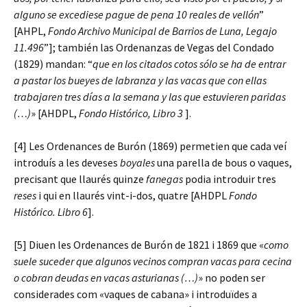
alguno se excediese pague de pena 10 reales de vellón
”
[AHPL,
Fondo Archivo Municipal de Barrios de Luna, Legajo
11.496
”]; también las Ordenanzas de Vegas del Condado
(1829) mandan: “
que en los citados cotos sólo se ha de entrar
a pastar los bueyes de labranza y las vacas que con ellas
trabajaren tres días a la semana y las que estuvieren paridas
(…)
» [AHDPL,
Fondo Histórico, Libro 3
].
[4] Les Ordenances de Burón (1869) permetien que cada veí
introduís a les deveses
boyales
una parella de bous o vaques,
precisant que llaurés quinze
fanegas
podia introduir tres
reses
i qui en llaurés vint-i-dos, quatre [AHDPL
Fondo
Histórico. Libro 6
].
[5] Diuen les Ordenances de Burón de 1821 i 1869 que «
como
suele suceder que algunos vecinos compran vacas para cecina
o cobran deudas en vacas asturianas (…)
» no poden ser
considerades com «vaques de cabana» i introduïdes a