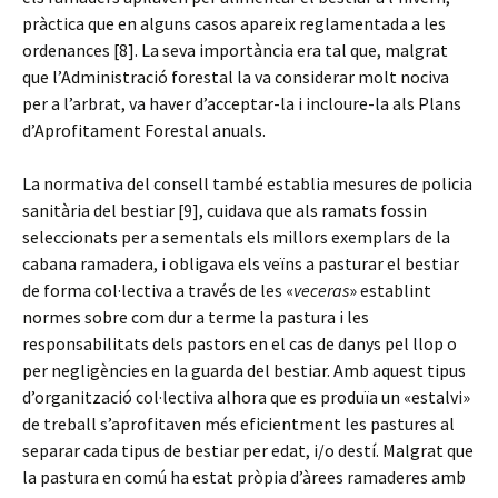
pràctica que en alguns casos apareix reglamentada a les
ordenances [8]. La seva importància era tal que, malgrat
que l’Administració forestal la va considerar molt nociva
per a l’arbrat, va haver d’acceptar-la i incloure-la als Plans
d’Aprofitament Forestal anuals.
La normativa del consell també establia mesures de policia
sanitària del bestiar [9], cuidava que als ramats fossin
seleccionats per a sementals els millors exemplars de la
cabana ramadera, i obligava els veïns a pasturar el bestiar
de forma col·lectiva a través de les «
veceras
» establint
normes sobre com dur a terme la pastura i les
responsabilitats dels pastors en el cas de danys pel llop o
per negligències en la guarda del bestiar. Amb aquest tipus
d’organització col·lectiva alhora que es produïa un «estalvi»
de treball s’aprofitaven més eficientment les pastures al
separar cada tipus de bestiar per edat, i/o destí. Malgrat que
la pastura en comú ha estat pròpia d’àrees ramaderes amb