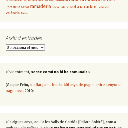
ramaderia
sota un arbre
Port de la Selva
Silvia Federici
Tierravoz
València
Àfrica
Arxiu d’entrades
Arxiu
d’entrades
«Evidentment,
sense comú no hi ha comunals
.»
(Gaspar Feliu,
«La llarga nit feudal. Mil anys de pugna entre senyors i
pagesos»
, 2010)
«Fa alguns anys, aquí a les Valls de Cardós [Pallars Sobirà], com a
moltes valls veïnes, hi
vivia molta gent, que s’ajudava en tot
: en