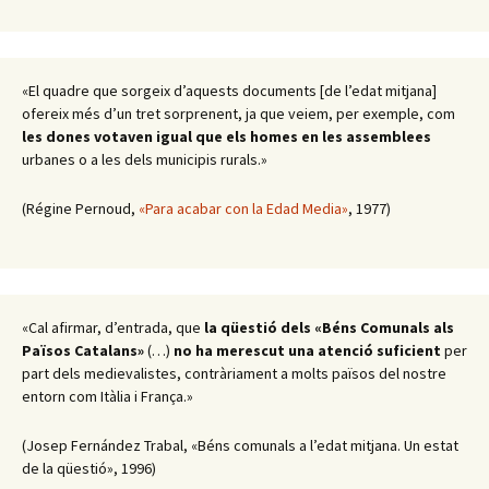
«El quadre que sorgeix d’aquests documents [de l’edat mitjana]
ofereix més d’un tret sorprenent, ja que veiem, per exemple, com
les dones votaven igual que els homes en les assemblees
urbanes o a les dels municipis rurals.»
(Régine Pernoud,
«Para acabar con la Edad Media»
, 1977)
«Cal afirmar, d’entrada, que
la qüestió dels «Béns Comunals als
Països Catalans»
(…)
no ha merescut una atenció suficient
per
part dels medievalistes, contràriament a molts països del nostre
entorn com Itàlia i França.»
(Josep Fernández Trabal, «Béns comunals a l’edat mitjana. Un estat
de la qüestió», 1996)