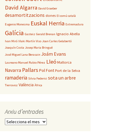
David Algarra
David Graeber
desamortitzacions
dones
El comú català
Euskal Herria
Eugenio Monesma
Extremadura
Galícia
Ignacio Abella
Gasteiz
Gerald Brenan
Ivan Miró
Iñaki Martín Viso
Joan Carles Gelabertó
Joaquín Costa
Josep Maria Bringué
Joám Evans
José Miguel Lana Berasain
Lleó
Mallorca
Laureano Manuel Rubio Pérez
Pallars
Navarra
Pol Font
Port de la Selva
ramaderia
sota un arbre
Silvia Federici
València
Tierravoz
Àfrica
Arxiu d’entrades
Arxiu
d’entrades