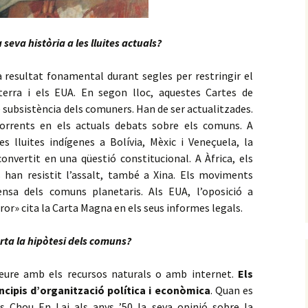
seva història a les lluites actuals?
 resultat fonamental durant segles per restringir el
terra i els EUA. En segon lloc, aquestes Cartes de
e subsistència dels comuners. Han de ser actualitzades.
orrents en els actuals debats sobre els comuns. A
s lluites indígenes a Bolívia, Mèxic i Veneçuela, la
onvertit en una qüestió constitucional. A Àfrica, els
 han resistit l’assalt, també a Xina. Els moviments
ensa dels comuns planetaris. Als EUA, l’oposició a
or» cita la Carta Magna en els seus informes legals.
ta la hipòtesi dels comuns?
ure amb els recursos naturals o amb internet.
Els
cipis d’organització política i econòmica
. Quan es
s Chou En Lai als anys ’50 la seva opinió sobre la