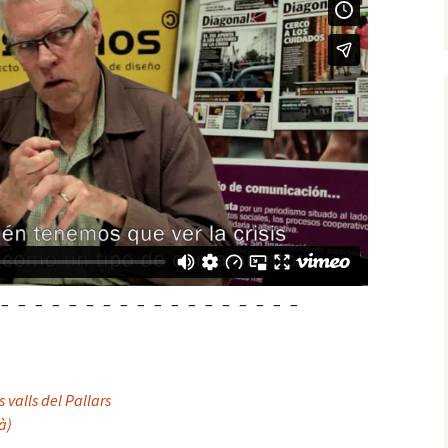
– – – – – – – – – – – – – – – – – – –
 valls del Pallars
à)