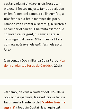
castanyada, ni el
ninou
, ni disfresses, ni
bitlles, ni festes majors. Tampoc s’ajuden
en les feines del camp, a collir trumfes, a
triar fesols o a fer la matança del porc.
Tampoc van a rentar al safareig, ni surten a
escampar el carrer. Hi ha tanta tristor que
no volen veure gent, ni camins nets, ni
nens jugant al carrer.
S’han tornat fers
com els
gats fers
, els
galls fers
i els
porcs
fers
.»
(Jan Lengua Doya i Blanca Doya Peroy,
«La
dona alada i les feres de Cardós»
, 2018)
«Al camp, on vivia al voltant del 60% de la
població espanyola, la revolució va tenir a
favor seu la
tradició del
“col·lectivisme
agrari”
(Joaquín Costa) i la
propietat