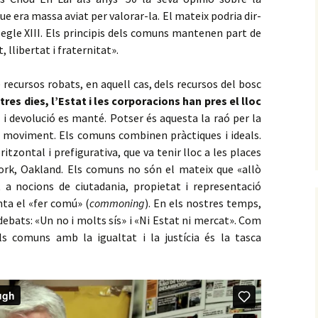
e era massa aviat per valorar-la. El mateix podria dir-
 segle XIII. Els principis dels comuns mantenen part de
, llibertat i fraternitat».
 recursos robats, en aquell cas, dels recursos del bosc
tres dies, l’Estat i les corporacions han pres el lloc
ia i devolució es manté. Potser és aquesta la raó per la
l moviment. Els comuns combinen pràctiques i ideals.
itzontal i prefigurativa, que va tenir lloc a les places
York, Oakland. Els comuns no són el mateix que «allò
 a nocions de ciutadania, propietat i representació
nta el «fer comú» (
commoning
). En els nostres temps,
ebats: «Un no i molts sís» i «Ni Estat ni mercat». Com
s comuns amb la igualtat i la justícia és la tasca