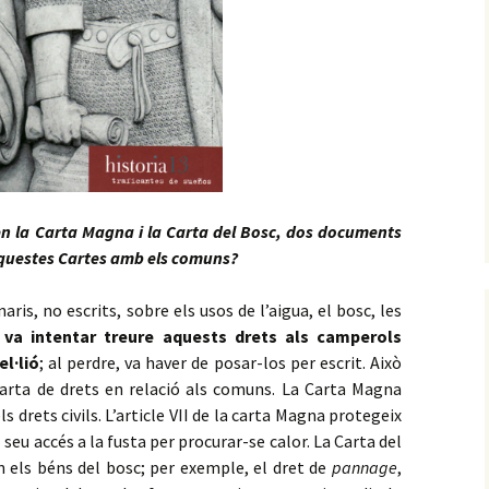
en la Carta Magna i la Carta del Bosc, dos documents
 aquestes Cartes amb els comuns?
is, no escrits, sobre els usos de l’aigua, el bosc, les
 va intentar treure aquests drets als camperols
el·lió
; al perdre, va haver de posar-los per escrit. Això
carta de drets en relació als comuns. La Carta Magna
 drets civils. L’article VII de la carta Magna protegeix
el seu accés a la fusta per procurar-se calor. La Carta del
n els béns del bosc; per exemple, el dret de
pannage
,