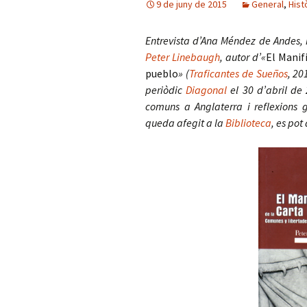
9 de juny de 2015
General
,
Hist
Entrevista d’Ana Méndez de Andes,
Peter Linebaugh
, autor d’
«
El Manif
pueblo
» (
Traficantes de Sueños
, 20
periòdic
Diagonal
el 30 d’abril de 2
comuns a Anglaterra i reflexions 
queda afegit a la
Biblioteca
, es pot