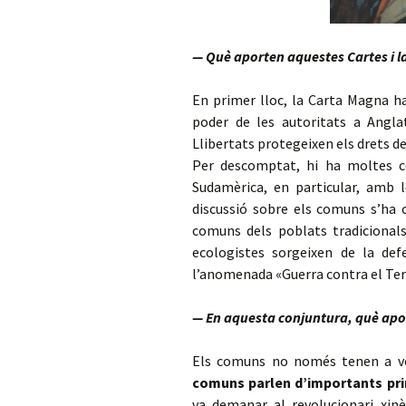
— Què aporten aquestes Cartes i la 
En primer lloc, la Carta Magna ha
poder de les autoritats a Angla
Llibertats protegeixen els drets d
Per descomptat, hi ha moltes c
Sudamèrica, en particular, amb le
discussió sobre els comuns s’ha c
comuns dels poblats tradicionals
ecologistes sorgeixen de la def
l’anomenada «Guerra contra el Terr
— En aquesta conjuntura, què apor
Els comuns no només tenen a ve
comuns parlen d’importants prin
va demanar al revolucionari xinè