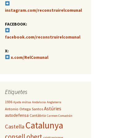
instagram.com/reconstruirelcomunal
FACEBOOK:
facebook.com/reconstruirelcomunal
X:
x.com/RelComunal
Etiquetes
1936
Ajuda mútua
Andalusia
Anglaterra
Astúries
Antonio Ortega Santos
autodefensa
Cantàbria
Carmen Comadrán
Catalunya
Castella
consell obert
cristianisme