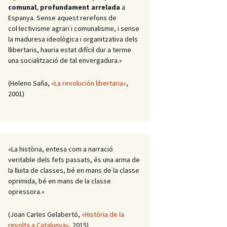
comunal
,
profundament arrelada
a
Espanya. Sense aquest rerefons de
col·lectivisme agrari i comunalisme, i sense
la maduresa ideològica i organitzativa dels
llibertaris, hauria estat difícil dur a terme
una socialització de tal envergadura.»
(Heleno Saña,
«La revolución libertaria»
,
2001)
«La història, entesa com a narració
veritable dels fets passats, és una arma de
la lluita de classes, bé en mans de la classe
oprimida, bé en mans de la classe
opressora.»
(Joan Carles Gelabertó,
«Història de la
revolta a Catalunya»
, 2015)