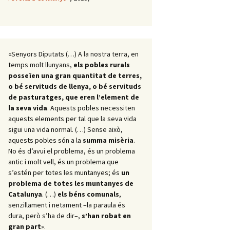
«Senyors Diputats (…) A la nostra terra, en
temps molt llunyans,
els pobles rurals
posseïen una gran quantitat de terres,
o bé servituds de llenya, o bé servituds
de pasturatges, que eren l’element de
la seva vida
. Aquests pobles necessiten
aquests elements per tal que la seva vida
sigui una vida normal. (…) Sense això,
aquests pobles són a la
summa misèria
.
No és d’avui el problema, és un problema
antic i molt vell, és un problema que
s’estén per totes les muntanyes; és
un
problema de totes les muntanyes de
Catalunya
. (…)
els béns comunals
,
senzillament i netament –la paraula és
dura, però s’ha de dir–,
s’han robat en
gran part
».