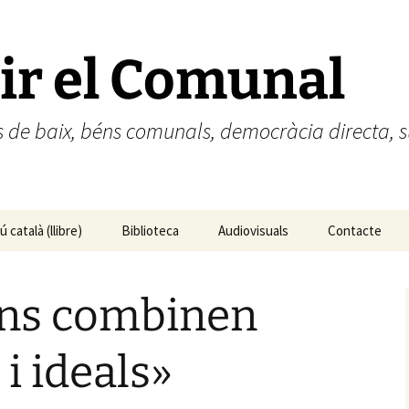
ir el Comunal
des de baix, béns comunals, democràcia directa
 català (llibre)
Biblioteca
Audiovisuals
Contacte
ún catalán (libro)
ns combinen
i ideals»