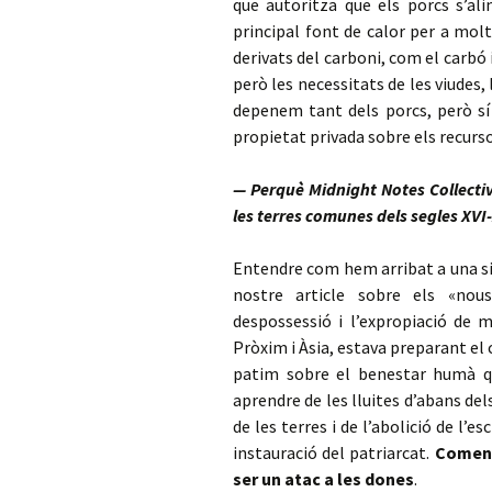
que autoritza que els porcs s’ali
principal font de calor per a mol
derivats del carboni, com el carbó i
però les necessitats de les viudes
depenem tant dels porcs, però sí 
propietat privada sobre els recurso
— Perquè Midnight Notes Collect
les terres comunes dels segles XVI-
Entendre com hem arribat a una sit
nostre article sobre els «nous
despossessió i l’expropiació de m
Pròxim i Àsia, estava preparant el 
patim sobre el benestar humà que
aprendre de les lluites d’abans del
de les terres i de l’abolició de l’e
instauració del patriarcat.
Comenc
ser un atac a les dones
.