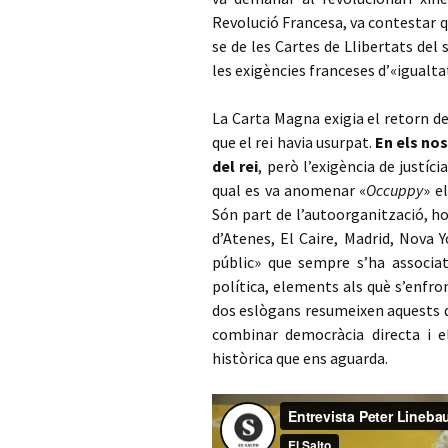
Revolució Francesa, va contestar qu
se de les Cartes de Llibertats del
les exigències franceses d’«igualtat
La Carta Magna exigia el retorn de
que el rei havia usurpat.
En els nos
del rei
, però l’exigència de justíc
qual es va anomenar «
Occuppy
» e
Són part de l’autoorganització, hor
d’Atenes, El Caire, Madrid, Nova 
públic» que sempre s’ha associat
política, elements als què s’enfro
dos eslògans resumeixen aquests d
combinar democràcia directa i el
històrica que ens aguarda.