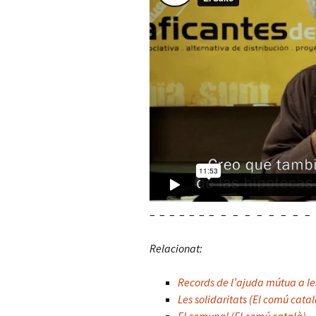
– – – – – – – – – – – – – – 
Relacionat:
Records de l’ajuda mútua a les
Les solidaritats (El comú catal
El comunal (El comú català)