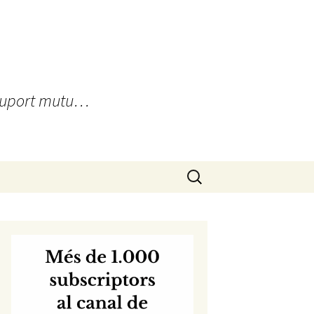
, suport mutu…
Cerca: