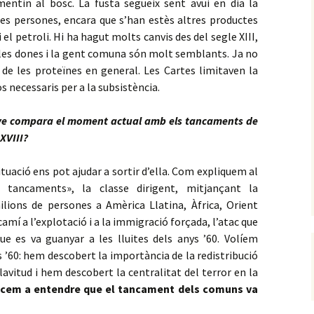
mentin al bosc. La fusta segueix sent avui en dia la
tes persones, encara que s’han estès altres productes
 el petroli. Hi ha hagut molts canvis des del segle XIII,
, les dones i la gent comuna són molt semblants. Ja no
de les proteïnes en general. Les Cartes limitaven la
s necessaris per a la subsistència.
ive compara el moment actual amb els tancaments de
XVIII?
uació ens pot ajudar a sortir d’ella. Com expliquem al
 tancaments», la classe dirigent, mitjançant la
ilions de persones a Amèrica Llatina, Àfrica, Orient
camí a l’explotació i a la immigració forçada, l’atac que
 es va guanyar a les lluites dels anys ’60. Volíem
s ’60: hem descobert la importància de la redistribució
sclavitud i hem descobert la centralitat del terror en la
em a entendre que el tancament dels comuns va