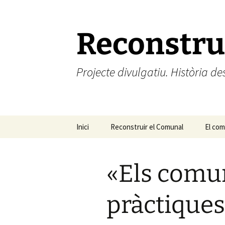
Vés
al
contingut
Reconstru
Projecte divulgatiu. Història 
Inici
Reconstruir el Comunal
El comú
El com
«Els comu
pràctiques 