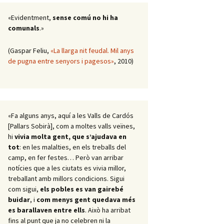
«Evidentment,
sense comú no hi ha
comunals
.»
(Gaspar Feliu,
«La llarga nit feudal. Mil anys
de pugna entre senyors i pagesos»
, 2010)
«Fa alguns anys, aquí a les Valls de Cardós
[Pallars Sobirà], com a moltes valls veïnes,
hi
vivia molta gent, que s’ajudava en
tot
: en les malalties, en els treballs del
camp, en fer festes… Però van arribar
notícies que a les ciutats es vivia millor,
treballant amb millors condicions. Sigui
com sigui,
els pobles es van gairebé
buidar
, i
com menys gent quedava més
es barallaven entre ells
. Això ha arribat
fins al punt que ja no celebren ni la